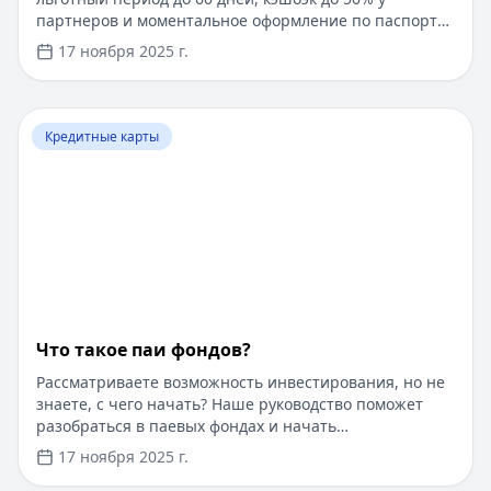
партнеров и моментальное оформление по паспорту.
Заемные средства до 300 000 рублей доступны без
17 ноября 2025 г.
подтверждения дохода. Узнайте, как получить карту с
выгодными условиями и управлять финансами
эффективно. Для сравнения кредитных продуктов и
Перейти к статье:
Что такое паи фондов?
выбора оптимального решения воспользуйтесь
Кредитные карты
сервисом Кредитный Зай, где собраны актуальные
предложения от ведущих банков
Что такое паи фондов?
Рассматриваете возможность инвестирования, но не
знаете, с чего начать? Наше руководство поможет
разобраться в паевых фондах и начать
инвестировать даже с небольшой суммы. Пока вы
17 ноября 2025 г.
думаете об инвестициях, воспользуйтесь быстрым