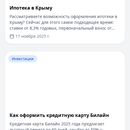
Ипотека в Крыму
Рассматриваете возможность оформления ипотеки в
Крыму? Сейчас для этого самое подходящее время:
ставки от 8,3% годовых, первоначальный взнос от
15%, срок рассмотрения заявки — от 1 дня. Доступны
17 ноября 2025 г.
программы господдержки с пониженной ставкой от
6%. Одобрение без подтверждения дохода справкой
2-НДФЛ, достаточно выписки по счету. Срок
Перейти к статье:
​Как оформить кредитную карту Бил
кредитования — до 30 лет.
Инвестиции
​Как оформить кредитную карту Билайн
Кредитная карта Билайн 2025 года предлагает
льготный период до 60 дней, кэшбэк до 50% у