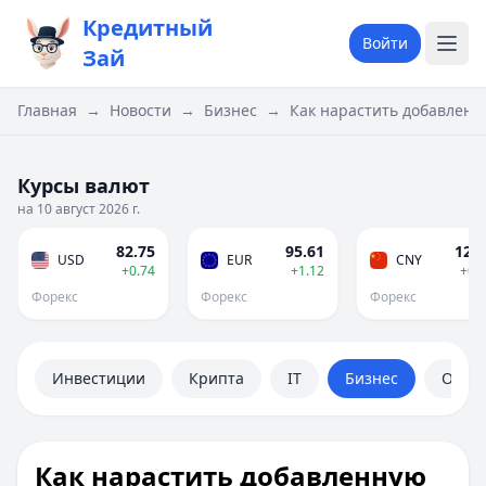
Кредитный
Войти
Зай
Главная
→
Новости
→
Бизнес
→
Как нарастить добавленн
Курсы валют
на 10 август 2026 г.
82.75
95.61
12.2
USD
EUR
CNY
+0.74
+1.12
+0.
Форекс
Форекс
Форекс
Инвестиции
Крипта
IT
Бизнес
Обще
Как нарастить добавленную