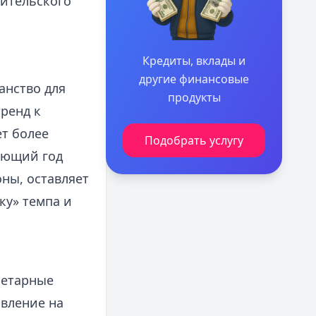
бительского
Кредиты, вклады и
другие финансовые
анство для
продукты
ренд к
т более
Подобрать услугу
ующий год
оны, оставляет
ку» темпа и
нетарные
авление на