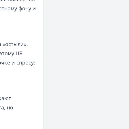
стному фону и
 «остыли»,
этому ЦБ
чке и спросу:
жают
а, но