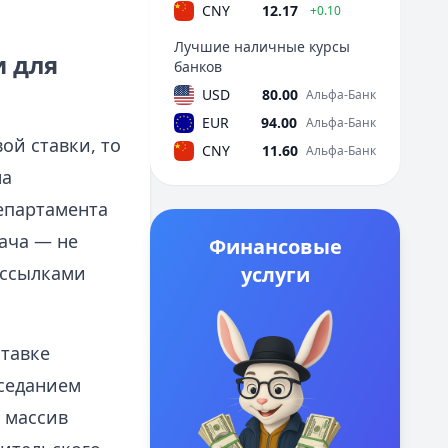
CNY
12.17
+0.10
Лучшие наличные курсы
и для
банков
USD
80.00
Альфа-Банк
EUR
94.00
Альфа-Банк
ой ставки, то
CNY
11.60
Альфа-Банк
на
епартамента
ача — не
Финансовые
 ссылками
услуги
ставке
аседанием
ь массив