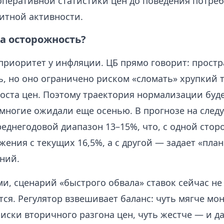
оперативной статистики цен до поведения потре
дитной активности.
а осторожность?
приоритет у инфляции. ЦБ прямо говорит: простр
, но оно ограничено риском «сломать» хрупкий т
оста цен. Поэтому траектория нормализации буде
 многие ожидали еще осенью. В прогнозе на след
еднегодовой диапазон 13–15%, что, с одной стор
жения с текущих 16,5%, а с другой — задает «план
ний.
и, сценарий «быстрого обвала» ставок сейчас не
ся. Регулятор взвешивает баланс: чуть мягче мо
иски вторичного разгона цен, чуть жестче — и д