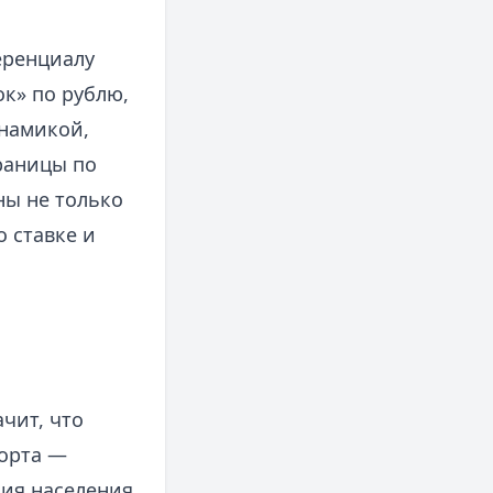
еренциалу
к» по рублю,
инамикой,
траницы по
жны не только
 ставке и
чит, что
порта —
ия населения