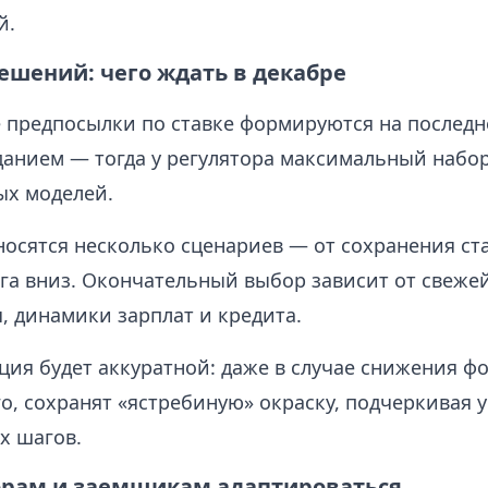
й.
ешений: чего ждать в декабре
предпосылки по ставке формируются на последн
данием — тогда у регулятора максимальный набор
ых моделей.
носятся несколько сценариев — от сохранения ст
га вниз. Окончательный выбор зависит от свеже
я, динамики зарплат и кредита.
ия будет аккуратной: даже в случае снижения ф
го, сохранят «ястребиную» окраску, подчеркивая 
х шагов.
орам и заемщикам адаптироваться