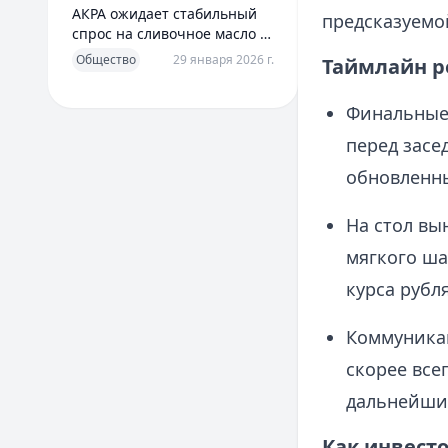
АКРА ожидает стабильный
предсказуемо
спрос на сливочное масло в
2026 году
Общество
29 января 2026 г.
Таймлайн р
Финальные 
перед засе
обновленн
На стол вы
мягкого ша
курса рубл
Коммуникац
скорее все
дальнейши
Как инвест