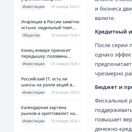
ориентиры для инвесторов
Инвестиции
29 января 2026 г.
и бизнеса дви
валюте.
Инфляция в России заметно
остыла: недельный темп
Кредитный и
упал более чем вдвое
Общество
29 января 2026 г.
После серии 
Конец января приносит
однако эффек
передышку: половина
годовой цели ЦБ «сделана»
предпочитает
Инвестиции
29 января 2026 г.
всего за месяц
чрезмерно ра
Российский IT: есть ли
шансы на ралли акций в
Бюджет и п
2026 без опоры на ИИ
Инвестиции
29 января 2026 г.
Фискальные р
Календарная картина
поддерживать
рынков и криптовалют на
повышает вер
четверг, 29 января 2026
Инвестиции
29 января 2026 г.
денежно‑кред