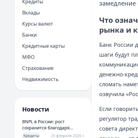
Кредиты
замедление 
Вклады
Что означ
Курсы валют
рынка и 
Банки
Банк России д
Кредитные карты
шаги будут п
МФО
коммуникацио
Страхование
денежно‑кред
Недвижимость
сломать наме
озвучила «Рос
Новости
Если говорит
регулятор тр
BNPL в России: рост
сохранится благодаря
совета директ
новым сценариям
Кредиты
25 февраля 2026 г.