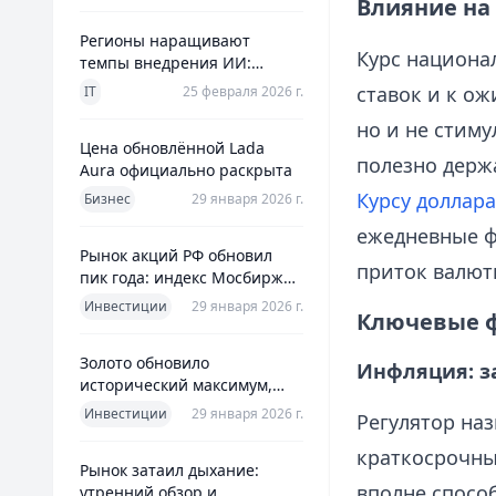
Влияние на
Регионы наращивают
Курс национа
темпы внедрения ИИ:
главное из отраслевого
ставок и к о
IT
25 февраля 2026 г.
дайджеста дня
но и не стиму
Цена обновлённой Lada
полезно держ
Aura официально раскрыта
Курсу доллара
Бизнес
29 января 2026 г.
ежедневные ф
Рынок акций РФ обновил
приток валют
пик года: индекс Мосбиржи
на новом максимуме 2026-го
Инвестиции
29 января 2026 г.
Ключевые ф
Золото обновило
Инфляция: за
исторический максимум,
превысив планку в $5600 за
Инвестиции
29 января 2026 г.
Регулятор наз
унцию
краткосрочны
Рынок затаил дыхание:
вполне спосо
утренний обзор и