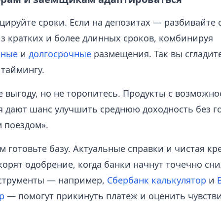
ируйте сроки. Если на депозитах — разбивайте 
из кратких и более длинных сроков, комбинируя
чные
и
долгосрочные
размещения. Так вы сгладит
таймингу.
 выгоду, но не торопитесь. Продукты с возможн
 дают шанс улучшить среднюю доходность без го
 поездом».
м готовьте базу. Актуальные справки и чистая кр
корят одобрение, когда банки начнут точечно сни
струменты — например,
Сбербанк калькулятор
и
р
— помогут прикинуть платеж и оценить чувстви