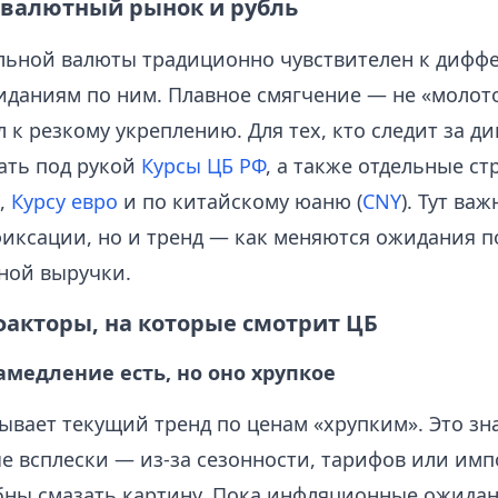
 валютный рынок и рубль
льной валюты традиционно чувствителен к дифф
жиданиям по ним. Плавное смягчение — не «молото
л к резкому укреплению. Для тех, кто следит за д
ать под рукой
Курсы ЦБ РФ
, а также отдельные с
,
Курсу евро
и по китайскому юаню (
CNY
). Тут ва
иксации, но и тренд — как меняются ожидания по
ной выручки.
акторы, на которые смотрит ЦБ
медление есть, но оно хрупкое
ывает текущий тренд по ценам «хрупким». Это зна
е всплески — из‑за сезонности, тарифов или им
бны смазать картину. Пока инфляционные ожидан