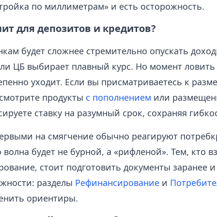
стройка по миллиметрам» и есть осторожность.
чит для депозитов и кредитов?
нкам будет сложнее стремительно опускать доход
сли ЦБ выбирает плавный курс. Но момент ловить
епенно уходит. Если вы присматриваетесь к раз
осмотрите продукты
с пополнением
или размеще
сируете ставку на разумный срок, сохраняя гибко
ервыми на смягчение обычно реагируют потребк
о волна будет не бурной, а «рифленой». Тем, кто 
ование, стоит подготовить документы заранее и
ожности: разделы
Рефинансирование
и
Потребите
енить ориентиры.