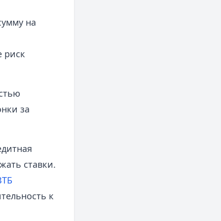
сумму на
е риск
остью
нки за
едитная
жать ставки.
ВТБ
тельность к