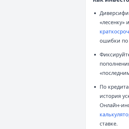
Диверсифиц
«лесенку» 
краткосро
ошибки по 
Фиксируйте
пополнения
«последним
По кредита
история ус
Онлайн‑ин
калькулято
ставке.