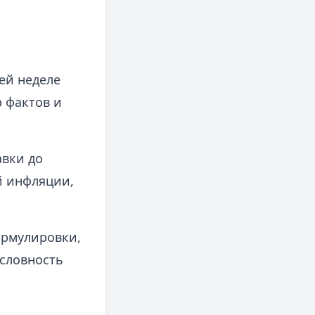
ей неделе
 фактов и
авки до
й инфляции,
ормулировки,
условность