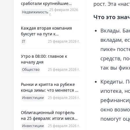
рост. Эта «на
сработали крупнейшие
банки и что это значит для
25 февраля 2026
Недвижимость
г.
заемщиков
Что это зна
Каждая вторая компания
Вклады. Ба
буксует на пути к
вкладам, е
полноценной ERP
IT
25 февраля 2026 г.
пике» пост
Утро в 08:00: главное к
средств, п
началу дня
так вы фик
Общество
25 февраля 2026 г.
Кредиты. П
Рынки и крипта на рубеже
конца зимы: что меняется к
ипотека, н
25 февраля 2026
Инвестиции
25 февраля 2026 г.
рефинансир
окно возм
Облигационный портфель
помогут оц
на 25 февраля: итоги месяца
и планы на март
Инвестиции
25 февраля 2026 г.