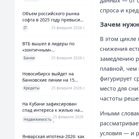
данных — от 
использования
спроса и кре
Объем российского рынка
софта в 2025 году превысил
Зачем нужн
800 млрд рублей
IT
25 февраля 2026 г.
В этом цикле 
ВТБ вышел в лидеры по
снижения есть
«зонтичным»
поручительствам для МСП
замедлению р
Банки
25 февраля 2026 г.
плавной, чем
Новосибирск выйдет на
фигурирует ср
банковские линии на 15
млрд рублей для закрытия
место для сни
Кредиты
25 февраля 2026 г.
дефицита
частоты реше
На Кубани зафиксирован
спад интереса к жилью на
Иными словам
13%
25 февраля 2026
Недвижимость
г.
рассматривает
условия — и р
Январская ипотека-2026: как