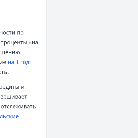
ности по
 проценты «на
мещению
ние
на 1 год
:
сть.
редиты и
взвешивает
 отслеживать
льские