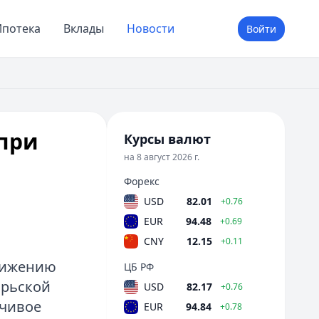
потека
Вклады
Новости
Войти
при
Курсы валют
на 8 август 2026 г.
Форекс
USD
82.01
+0.76
EUR
94.48
+0.69
CNY
12.15
+0.11
снижению
ЦБ РФ
брьской
USD
82.17
+0.76
йчивое
EUR
94.84
+0.78