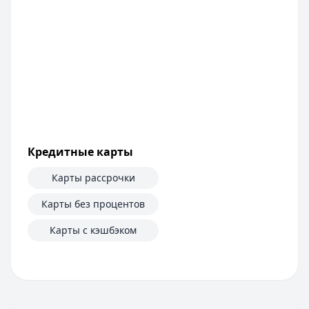
Банк ЗЕНИТ
— Наличными
Сумма:
100 000
–
5 000 000
₽
Срок: до
60
мес.
ПСК:
42.2
%
Рейтинг:
4.6
Т-Банк
— Под залог недвижимости
Сумма:
200 000
–
30 000 000
₽
Срок: до
180
мес.
ПСК:
34.9
%
Кредитные карты
Рейтинг:
4.5
(13 отзывов)
Все кредиты
Карты рассрочки
Кредитные карты — лучшие предложения
Банк ЗЕНИТ
— Карта привилегий
Карты без процентов
Лимит: до
2 000 000 ₽
Карты с кэшбэком
Льготный период:
120 дней
Обслуживание:
Бесплатно
Рейтинг:
4.6
Банк ПСБ
— Кредитная карта 180 дней без %
Лимит: до
1 000 000 ₽