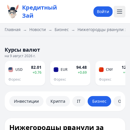
Кредитный
Войти
Зай
Главная
→
Новости
→
Бизнес
→
Нижегородцы рванули за 
Курсы валют
на 9 август 2026 г.
82.01
94.48
12.1
USD
EUR
CNY
+0.76
+0.69
+0.
Форекс
Форекс
Форекс
Инвестиции
Крипта
IT
Бизнес
Обще
Нижегородцы рванули за