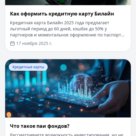
​Как оформить кредитную карту Билайн
Кредитная карта Билайн 2025 года предлагает
льготный период до 60 дней, кэшбэк до 50% у
партнеров и моментальное оформление по паспорту.
Заемные средства до 300 000 рублей доступны без
17 ноября 2025 г.
подтверждения дохода. Узнайте, как получить карту с
выгодными условиями и управлять финансами
эффективно. Для сравнения кредитных продуктов и
Перейти к статье:
Что такое паи фондов?
выбора оптимального решения воспользуйтесь
Кредитные карты
сервисом Кредитный Зай, где собраны актуальные
предложения от ведущих банков
Что такое паи фондов?
Рассматриваете возможность инвестирования, но не