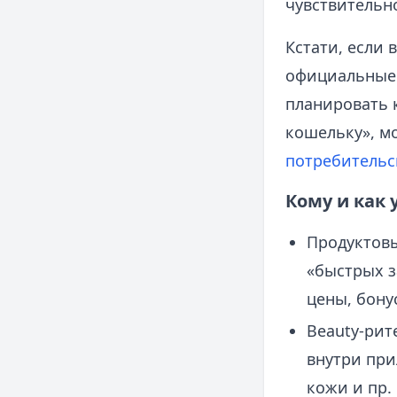
чувствительно
Кстати, если
официальны
планировать к
кошельку», м
потребительс
Кому и как
Продуктовы
«быстрых з
цены, бонус
Beauty‑ри
внутри при
кожи и пр.