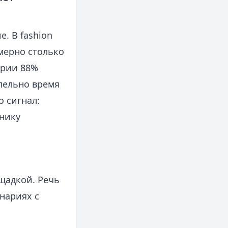
. В fashion
мерно столько
ории 88%
лельно время
о сигнал:
нику
щадкой. Речь
енариях с