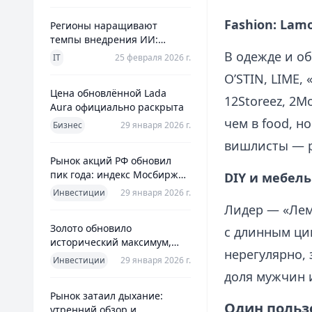
Fashion: Lam
Регионы наращивают
темпы внедрения ИИ:
главное из отраслевого
В одежде и об
IT
25 февраля 2026 г.
дайджеста дня
O’STIN, LIME, 
Цена обновлённой Lada
12Storeez, 2M
Aura официально раскрыта
чем в food, н
Бизнес
29 января 2026 г.
вишлисты — р
Рынок акций РФ обновил
пик года: индекс Мосбиржи
DIY и мебель
на новом максимуме 2026-го
Инвестиции
29 января 2026 г.
Лидер — «Лем
Золото обновило
с длинным ци
исторический максимум,
нерегулярно, 
превысив планку в $5600 за
Инвестиции
29 января 2026 г.
унцию
доля мужчин и
Рынок затаил дыхание:
Один польз
утренний обзор и