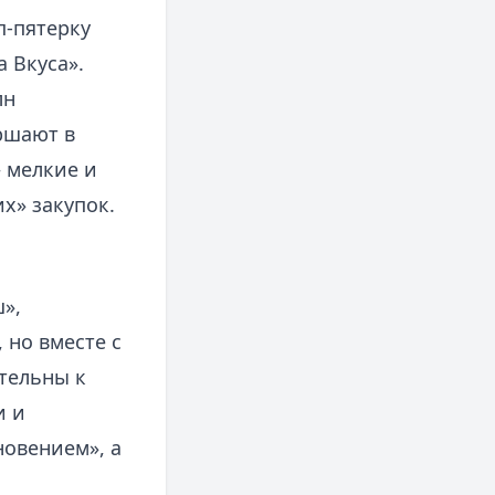
п‑пятерку
 Вкуса».
лн
ршают в
— мелкие и
х» закупок.
»,
 но вместе с
ительны к
и и
новением», а