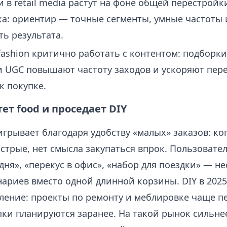
 в retail media растут на фоне общей перестройк
нка: ориентир — точные сегменты, умные частоты 
ь результата.
 fashion критично работать с контентом: подборки
и UGC повышают частоту заходов и ускоряют пере
к покупке.
ет food и проседает DIY
ыигрывает благодаря удобству «малых» заказов: ко
стрые, нет смысла закупаться впрок. Пользовате
дня», «перекус в офис», «набор для поездки» — н
ариев вместо одной длинной корзины. DIY в 2025
ление: проекты по ремонту и меблировке чаще пе
пки планируются заранее. На такой рынок сильне