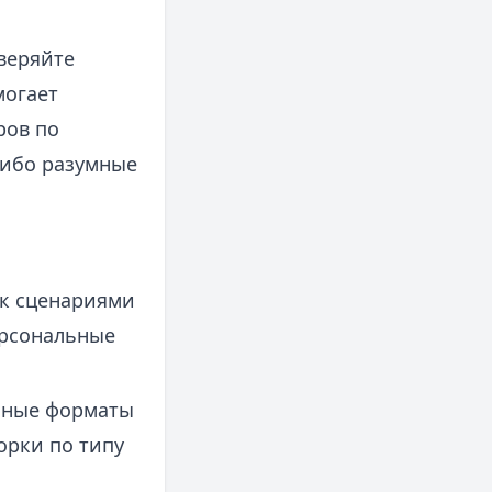
веряйте
могает
ров по
ибо разумные
ок сценариями
ерсональные
нные форматы
орки по типу