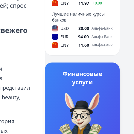
CNY
11.97
+0.00
ей; спрос
Лучшие наличные курсы
банков
свежего
USD
80.00
Альфа-Банк
EUR
94.00
Альфа-Банк
CNY
11.60
Альфа-Банк
и,
Финансовые
в
услуги
 представил
beauty,
тория
ных