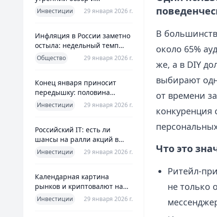
ориентиры для инвесторов
поведенчес
Инвестиции
29 января 2026 г.
В большинстве
Инфляция в России заметно
остыла: недельный темп
около 65% ауд
упал более чем вдвое
Общество
29 января 2026 г.
же, а в DIY д
выбирают одн
Конец января приносит
передышку: половина
от времени за
годовой цели ЦБ «сделана»
Инвестиции
29 января 2026 г.
конкуренция 
всего за месяц
персональных
Российский IT: есть ли
шансы на ралли акций в
Что это зн
2026 без опоры на ИИ
Инвестиции
29 января 2026 г.
Ритейл‑при
Календарная картина
не только 
рынков и криптовалют на
четверг, 29 января 2026
Инвестиции
29 января 2026 г.
мессендже