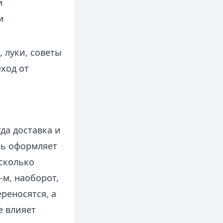
и
и
, луки, советы
ход от
гда доставка и
ль оформляет
есколько
‑м, наоборот,
реносятся, а
е влияет