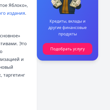
тое Яблоко»,
ого издания
.
Кредиты, вклады и
другие финансовые
продукты
основное»
тивами. Это
Подобрать услугу
о
лизацией и
 новый
, таргетинг