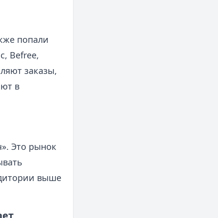
акже попали
c, Befree,
мляют заказы,
яют в
». Это рынок
ывать
удитории выше
ает