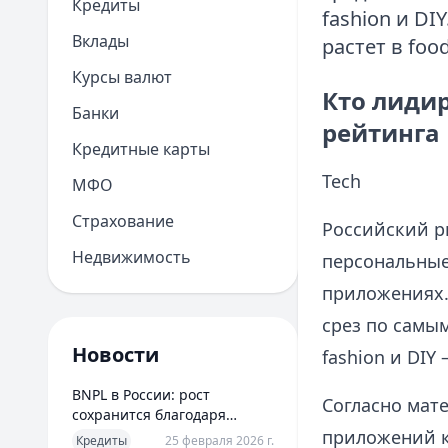
Кредиты
fashion и DI
Вклады
растет в food
Курсы валют
Кто лидир
Банки
рейтинга
Кредитные карты
Tech
МФО
Страхование
Российский р
Недвижимость
персональные
приложениях.
срез по самы
Новости
fashion и DIY
BNPL в России: рост
Согласно мат
сохранится благодаря
новым сценариям
приложений к
Кредиты
25 февраля 2026 г.