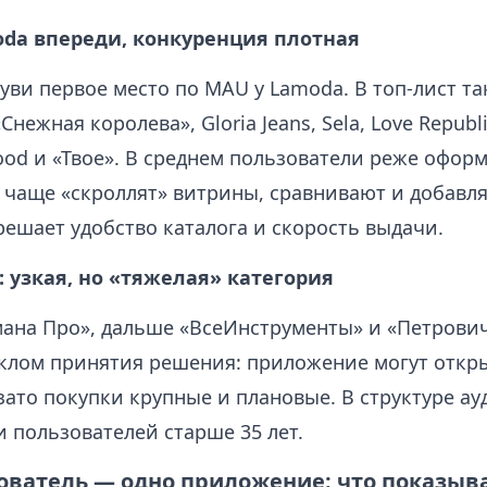
oda впереди, конкуренция плотная
уви первое место по MAU у Lamoda. В топ‑лист т
«Снежная королева», Gloria Jeans, Sela, Love Republi
ood и «Твое». В среднем пользователи реже офор
о чаще «скроллят» витрины, сравнивают и добавл
ешает удобство каталога и скорость выдачи.
: узкая, но «тяжелая» категория
ана Про», дальше «ВсеИнструменты» и «Петрович
клом принятия решения: приложение могут откр
зато покупки крупные и плановые. В структуре а
 пользователей старше 35 лет.
ователь — одно приложение: что показыв