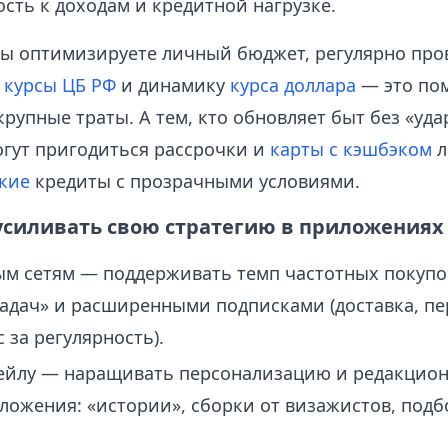
сть к доходам и кредитной нагрузке.
 вы оптимизируете личный бюджет, регулярно про
е
курсы ЦБ РФ
и динамику
курса доллара
— это по
рупные траты. А тем, кто обновляет быт без «уда
огут пригодиться рассрочки и
карты с кэшбэком
л
кие
кредиты с прозрачными условиями.
 усиливать свою стратегию в приложениях
м сетям — поддерживать темп частотных покуп
адач» и расширенными подписками (доставка, п
 за регулярность).
тейлу — наращивать персонализацию и редакцио
ложения: «истории», сборки от визажистов, подб