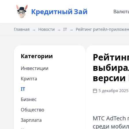
Кредитный
Зай
Валют
Главная
→
Новости
→
IT
→
Рейтинг ритейл‑приложени
Рейтинг
Категории
выбирал
Инвестиции
версии 
Крипта
IT
5 декабря 2025 
Бизнес
Общество
МТС AdTech 
Зарплата
среди мобил