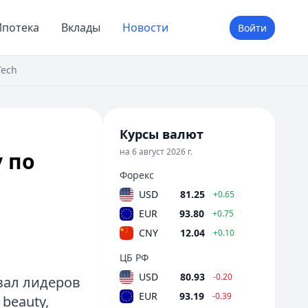
потека
Вклады
Новости
Войти
Tech
Курсы валют
на 6 август 2026 г.
 по
Форекс
USD
81.25
+0.65
EUR
93.80
+0.75
CNY
12.04
+0.10
ЦБ РФ
USD
80.93
-0.20
зал лидеров
EUR
93.19
-0.39
beauty,