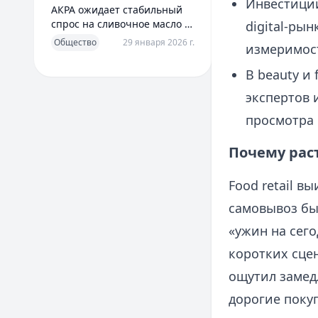
Инвестиции
АКРА ожидает стабильный
спрос на сливочное масло в
digital‑ры
2026 году
Общество
29 января 2026 г.
измеримост
В beauty и
экспертов 
просмотра 
Почему раст
Food retail в
самовывоз бы
«ужин на сего
коротких сцен
ощутил замед
дорогие поку