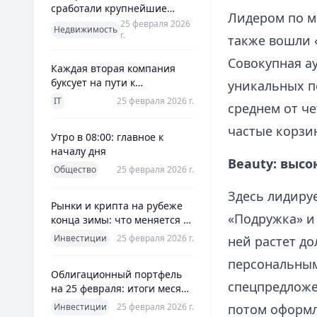
сработали крупнейшие
Лидером по м
банки и что это значит для
25 февраля 2026
Недвижимость
г.
заемщиков
также вошли «
Совокупная а
Каждая вторая компания
буксует на пути к
уникальных п
полноценной ERP
IT
25 февраля 2026 г.
среднем от че
частые корзи
Утро в 08:00: главное к
началу дня
Beauty: высо
Общество
25 февраля 2026 г.
Здесь лидируе
Рынки и крипта на рубеже
«Подружка» и 
конца зимы: что меняется к
25 февраля 2026
Инвестиции
25 февраля 2026 г.
ней растет до
персональным
Облигационный портфель
спецпредложе
на 25 февраля: итоги месяца
и планы на март
Инвестиции
25 февраля 2026 г.
потом оформл