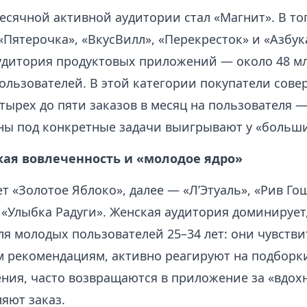
есячной активной аудитории стал «Магнит». В то
Пятерочка», «ВкусВилл», «Перекресток» и «Азбука
удитория продуктовых приложений — около 48 м
ользователей. В этой категории покупатели сове
тырех до пяти заказов в месяц на пользователя 
ны под конкретные задачи выигрывают у «больши
кая вовлеченность и «молодое ядро»
т «Золотое Яблоко», далее — «Л’Этуаль», «Рив Гош
«Улыбка Радуги». Женская аудитория доминирует,
ля молодых пользователей 25–34 лет: они чувств
 рекомендациям, активно реагируют на подборк
ния, часто возвращаются в приложение за «вдох
яют заказ.