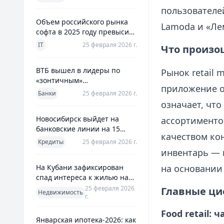
использования
пользователей
Объем российского рынка
Lamoda и «Ле
софта в 2025 году превысил
800 млрд рублей
IT
25 февраля 2026 г.
Что произо
ВТБ вышел в лидеры по
Рынок retail 
«зонтичным»
приложение о
поручительствам для МСП
Банки
25 февраля 2026 г.
означает, чт
Новосибирск выйдет на
ассортименто
банковские линии на 15
качеством кон
млрд рублей для закрытия
Кредиты
25 февраля 2026 г.
дефицита
инвентарь — 
На Кубани зафиксирован
на основании
спад интереса к жилью на
13%
25 февраля 2026
Главные ци
Недвижимость
г.
Food retail:
Январская ипотека-2026: как