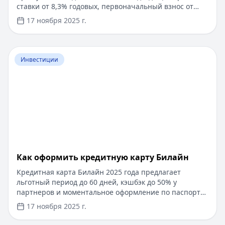
ставки от 8,3% годовых, первоначальный взнос от
15%, срок рассмотрения заявки — от 1 дня. Доступны
17 ноября 2025 г.
программы господдержки с пониженной ставкой от
6%. Одобрение без подтверждения дохода справкой
2-НДФЛ, достаточно выписки по счету. Срок
Перейти к статье:
​Как оформить кредитную карту Бил
кредитования — до 30 лет.
Инвестиции
​Как оформить кредитную карту Билайн
Кредитная карта Билайн 2025 года предлагает
льготный период до 60 дней, кэшбэк до 50% у
партнеров и моментальное оформление по паспорту.
Заемные средства до 300 000 рублей доступны без
17 ноября 2025 г.
подтверждения дохода. Узнайте, как получить карту с
выгодными условиями и управлять финансами