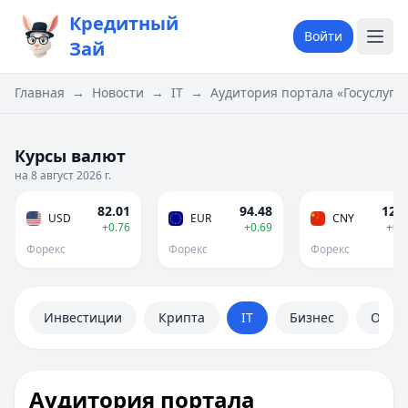
Кредитный
Войти
Зай
Главная
→
Новости
→
IT
→
Аудитория портала «Госуслуги
Курсы валют
на 8 август 2026 г.
82.01
94.48
12.1
USD
EUR
CNY
+0.76
+0.69
+0.
Форекс
Форекс
Форекс
Инвестиции
Крипта
IT
Бизнес
Обще
Аудитория портала