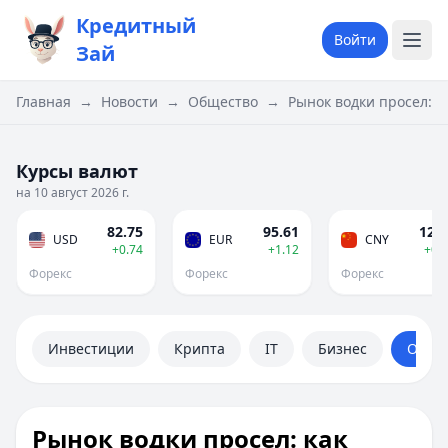
Кредитный
Войти
Зай
Главная
→
Новости
→
Общество
→
Рынок водки просел: к
Курсы валют
на 10 август 2026 г.
82.75
95.61
12.2
USD
EUR
CNY
+0.74
+1.12
+0.
Форекс
Форекс
Форекс
Инвестиции
Крипта
IT
Бизнес
Обще
Рынок водки просел: как