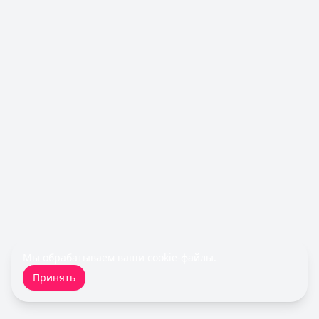
Займы — лучшие предложения
Срочноденьги
— Займ
Сумма: до
15 000
₽
Срок до:
30
дней
Рейтинг:
4.6
Cashiro
— Займ
Сумма: до
30 000
₽
Срок до:
30
дней
Рейтинг:
4.7
Деньги сразу
— Стандартный
Сумма: до
100 000
₽
Срок до:
365
дней
Рейтинг:
4.6
(14 отзывов)
Турбозайм
— Займ
Сумма: до
30 000
₽
Мы обрабатываем ваши
cookie-файлы
.
Срок до:
21
дней
Принять
Рейтинг:
4.6
(14 отзывов)
Быстроденьги
— Без процентов для новых
Сумма: до
30 000
₽