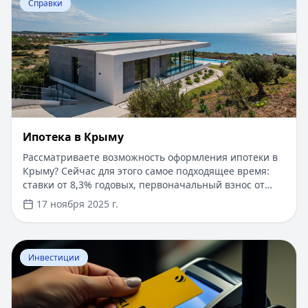
Справки
Ипотека в Крыму
Рассматриваете возможность оформления ипотеки в
Крыму? Сейчас для этого самое подходящее время:
ставки от 8,3% годовых, первоначальный взнос от
15%, срок рассмотрения заявки — от 1 дня. Доступны
17 ноября 2025 г.
программы господдержки с пониженной ставкой от
6%. Одобрение без подтверждения дохода справкой
2-НДФЛ, достаточно выписки по счету. Срок
Перейти к статье:
​Как оформить кредитную карту Бил
кредитования — до 30 лет.
Инвестиции