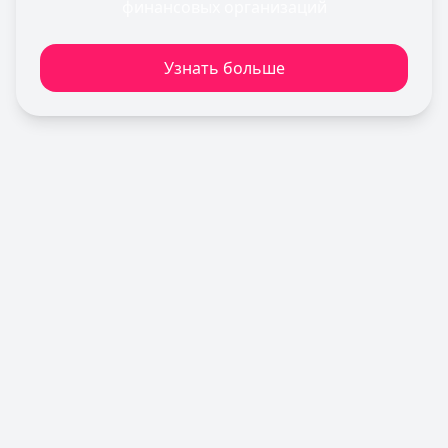
Льготный период:
60 дней
финансовых организаций
Обслуживание:
Бесплатно
Рейтинг:
4.8
(11 отзывов)
Узнать больше
Т-Банк
— Платинум
Лимит: до
1 000 000 ₽
Льготный период:
55 дней
Обслуживание:
590 ₽ в год
Рейтинг:
4.8
(12 отзывов)
Газпромбанк
— Простая кредитная карта
Лимит: до
1 000 000 ₽
Льготный период:
—
Обслуживание:
Бесплатно
Рейтинг:
4.6
(10 отзывов)
Кредит Европа Банк
— Urban card
Лимит: до
600 000 ₽
Льготный период:
55 дней
Обслуживание:
Бесплатно
Рейтинг:
4.5
Все кредитные карты