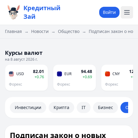
Кредитный
Войти
Зай
Главная
→
Новости
→
Общество
→
Подписан закон о нов
Курсы валют
на 8 август 2026 г.
82.01
94.48
12.1
USD
EUR
CNY
+0.76
+0.69
+0.
Форекс
Форекс
Форекс
Инвестиции
Крипта
IT
Бизнес
Обще
Подписан закон о новых