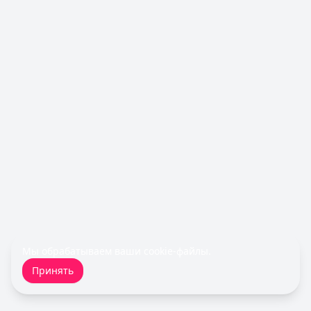
Обслуживание:
Бесплатно
Рейтинг:
4.7
Все кредитные карты
Займы — лучшие предложения
Займер
— До зарплаты
Сумма: до
30 000
₽
Срок до:
30
дней
Рейтинг:
4.6
(17 отзывов)
Cashiro
— Займ
Сумма: до
30 000
₽
Срок до:
30
дней
Рейтинг:
4.7
Деньги сразу
— Стандартный
Сумма: до
100 000
₽
Срок до:
365
дней
Мы обрабатываем ваши
cookie-файлы
.
Рейтинг:
4.6
(14 отзывов)
Принять
Быстроденьги
— Без процентов для новых
Сумма: до
30 000
₽
Срок до:
30
дней