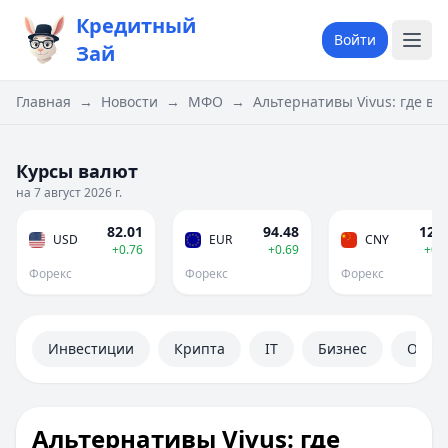
Кредитный
Войти
Зай
Главная
→
Новости
→
МФО
→
Альтернативы Vivus: где в
Курсы валют
на 7 август 2026 г.
82.01
94.48
12.1
USD
EUR
CNY
+0.76
+0.69
+0.
Форекс
Форекс
Форекс
Инвестиции
Крипта
IT
Бизнес
Обще
Альтернативы Vivus: где