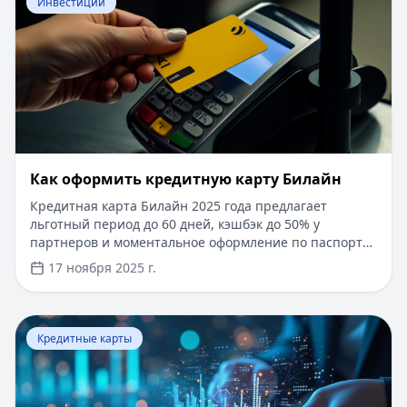
Инвестиции
​Как оформить кредитную карту Билайн
Кредитная карта Билайн 2025 года предлагает
льготный период до 60 дней, кэшбэк до 50% у
партнеров и моментальное оформление по паспорту.
Заемные средства до 300 000 рублей доступны без
17 ноября 2025 г.
подтверждения дохода. Узнайте, как получить карту с
выгодными условиями и управлять финансами
эффективно. Для сравнения кредитных продуктов и
Перейти к статье:
Что такое паи фондов?
выбора оптимального решения воспользуйтесь
Кредитные карты
сервисом Кредитный Зай, где собраны актуальные
предложения от ведущих банков