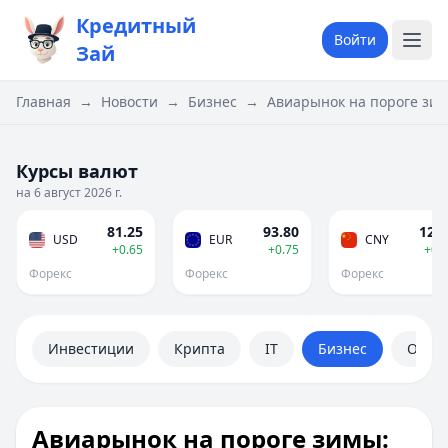
Кредитный
Войти
Зай
Главная
→
Новости
→
Бизнес
→
Авиарынок на пороге зи
Курсы валют
на 6 август 2026 г.
81.25
93.80
12.0
USD
EUR
CNY
+0.65
+0.75
+0.
Форекс
Форекс
Форекс
Инвестиции
Крипта
IT
Бизнес
Обще
Авиарынок на пороге зимы: