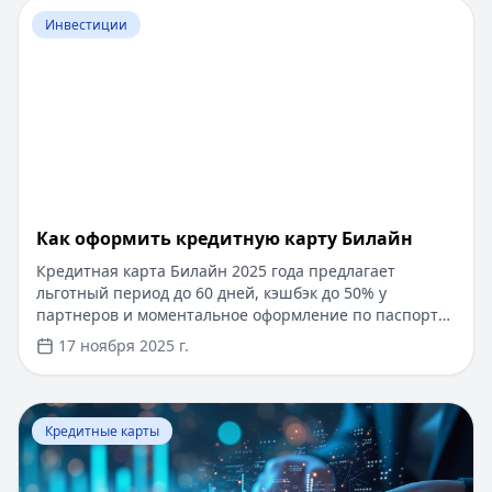
Перейти к статье:
​Как оформить кредитную карту Бил
кредитования — до 30 лет.
Инвестиции
​Как оформить кредитную карту Билайн
Кредитная карта Билайн 2025 года предлагает
льготный период до 60 дней, кэшбэк до 50% у
партнеров и моментальное оформление по паспорту.
Заемные средства до 300 000 рублей доступны без
17 ноября 2025 г.
подтверждения дохода. Узнайте, как получить карту с
выгодными условиями и управлять финансами
эффективно. Для сравнения кредитных продуктов и
Перейти к статье:
Что такое паи фондов?
выбора оптимального решения воспользуйтесь
Кредитные карты
сервисом Кредитный Зай, где собраны актуальные
предложения от ведущих банков