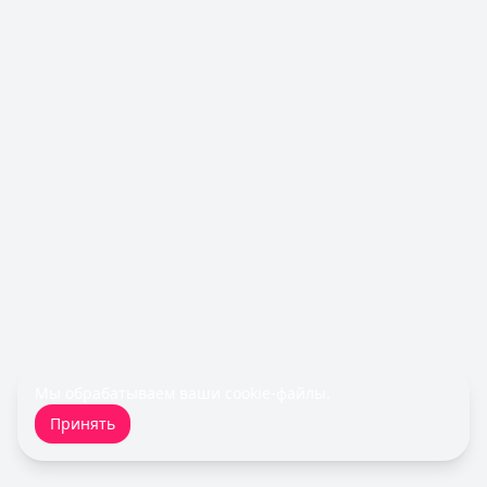
Льготный период:
55 дней
Обслуживание:
Бесплатно
Рейтинг:
4.5
Все кредитные карты
Займы — лучшие предложения
Fin 5
— Займ
Сумма: до
30 000
₽
Срок до:
30
дней
Рейтинг:
4.8
Быстроденьги
— Без процентов для новых
Сумма: до
30 000
₽
Срок до:
30
дней
Рейтинг:
4.7
(11 отзывов)
MoneyMan
— Онлайн
Сумма: до
100 000
₽
Мы обрабатываем ваши
cookie-файлы
.
Срок до:
364
дней
Принять
Рейтинг:
4.8
(18 отзывов)
Деньги сразу
— Стандартный
Сумма: до
100 000
₽