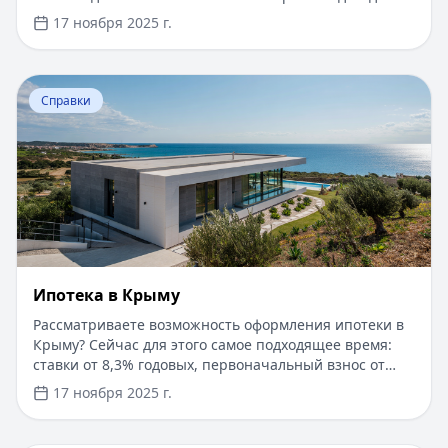
документов — решение за 5 минут. Получите деньги
17 ноября 2025 г.
быстро и прозрачно через проверенные сервисы.
Перейти к статье:
Ипотека в Крыму
Справки
Ипотека в Крыму
Рассматриваете возможность оформления ипотеки в
Крыму? Сейчас для этого самое подходящее время:
ставки от 8,3% годовых, первоначальный взнос от
15%, срок рассмотрения заявки — от 1 дня. Доступны
17 ноября 2025 г.
программы господдержки с пониженной ставкой от
6%. Одобрение без подтверждения дохода справкой
2-НДФЛ, достаточно выписки по счету. Срок