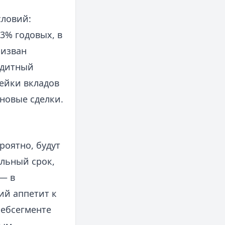
словий:
3% годовых, в
ризван
едитный
нейки вкладов
новые сделки.
роятно, будут
ельный срок,
 — в
ий аппетит к
ребсегменте