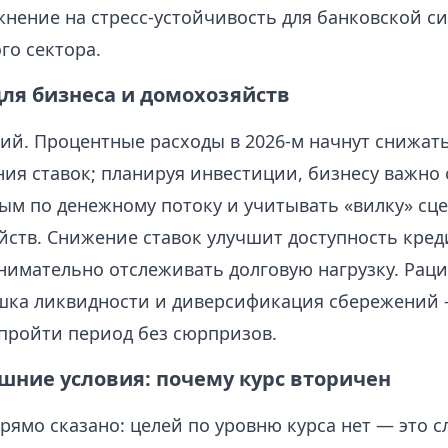
жнение на стресс‑устойчивость для банковской с
го сектора.
для бизнеса и домохозяйств
ий. Процентные расходы в 2026‑м начнут снижат
ия ставок; планируя инвестиции, бизнесу важно 
ым по денежному потоку и учитывать «вилку» сц
йств. Снижение ставок улучшит доступность кред
внимательно отслеживать долговую нагрузку. Ра
шка ликвидности и диверсификация сбережений 
пройти период без сюрпризов.
шние условия: почему курс вторичен
рямо сказано: целей по уровню курса нет — это с