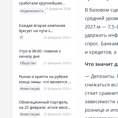
сработали крупнейшие
банки и что это значит для
25 февраля 2026
В базовом сц
Недвижимость
г.
заемщиков
средний урове
Каждая вторая компания
2027‑м — 7,5–
буксует на пути к
удержать инф
полноценной ERP
IT
25 февраля 2026 г.
спрос. Банка
Утро в 08:00: главное к
и кредитов, 
началу дня
Общество
25 февраля 2026 г.
Что значит д
— Депозиты. П
Рынки и крипта на рубеже
конца зимы: что меняется к
снижаться всл
25 февраля 2026
Инвестиции
25 февраля 2026 г.
стоит сравни
зависимости 
Облигационный портфель
на 25 февраля: итоги месяца
рознице и ипо
и планы на март
Инвестиции
25 февраля 2026 г.