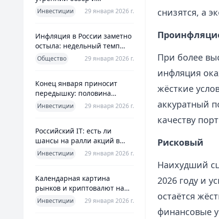
ориентиры для инвесторов
снизятся, а э
Инвестиции
29 января 2026 г.
Проинфляци
Инфляция в России заметно
остыла: недельный темп
упал более чем вдвое
При более вы
Общество
29 января 2026 г.
инфляция ока
Конец января приносит
жёсткие услов
передышку: половина
годовой цели ЦБ «сделана»
аккуратный п
Инвестиции
29 января 2026 г.
всего за месяц
качеству порт
Российский IT: есть ли
шансы на ралли акций в
Рисковый
2026 без опоры на ИИ
Инвестиции
29 января 2026 г.
Наихудший сц
Календарная картина
2026 году и у
рынков и криптовалют на
остаётся жёст
четверг, 29 января 2026
Инвестиции
29 января 2026 г.
финансовые у