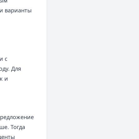
ным
 и варианты
и с
ду. Для
к и
предложение
ше. Тогда
центы