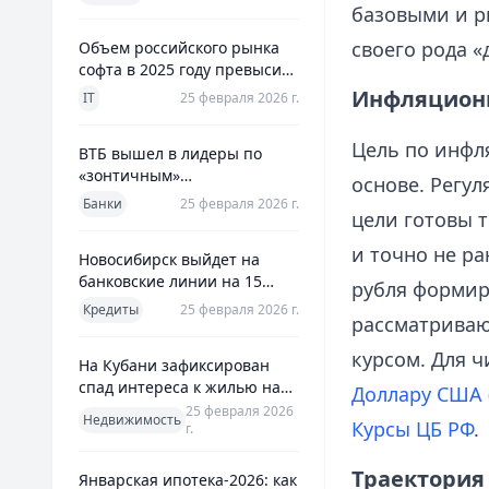
использования
базовыми и р
своего рода «
Объем российского рынка
софта в 2025 году превысил
800 млрд рублей
Инфляционн
IT
25 февраля 2026 г.
Цель по инфл
ВТБ вышел в лидеры по
«зонтичным»
основе. Регу
поручительствам для МСП
Банки
25 февраля 2026 г.
цели готовы 
и точно не ра
Новосибирск выйдет на
банковские линии на 15
рубля формир
млрд рублей для закрытия
Кредиты
25 февраля 2026 г.
рассматриваю
дефицита
курсом. Для ч
На Кубани зафиксирован
спад интереса к жилью на
Доллару США 
13%
25 февраля 2026
Недвижимость
Курсы ЦБ РФ
.
г.
Траектория 
Январская ипотека-2026: как