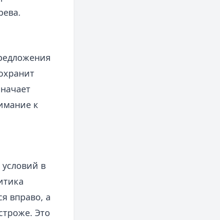
рева.
предложения
сохранит
значает
имание к
 условий в
итика
я вправо, а
строже. Это