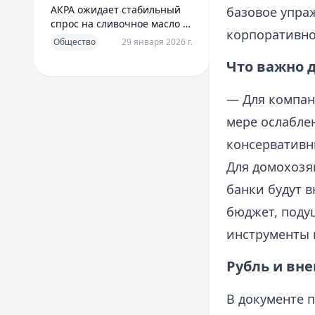
АКРА ожидает стабильный
базовое упра
спрос на сливочное масло в
корпоративно
2026 году
Общество
29 января 2026 г.
Что важно 
— Для компан
мере ослаблен
консервативн
Для домохозя
банки будут 
бюджет, поду
инструменты 
Рубль и вне
В документе п