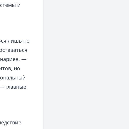
истемы и
ься лишь по
оставаться
енариев. —
итов, но
циональный
— главные
ледствие