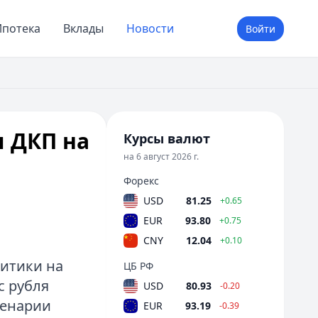
потека
Вклады
Новости
Войти
 ДКП на
Курсы валют
на 6 август 2026 г.
Форекс
USD
81.25
+0.65
EUR
93.80
+0.75
CNY
12.04
+0.10
итики на
ЦБ РФ
с рубля
USD
80.93
-0.20
ценарии
EUR
93.19
-0.39