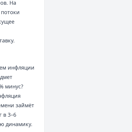
ов. На
 потоки
кущее
тавку.
ием инфляции
едмет
% минус?
инфляция
ремени займёт
 в 3–6
ую динамику.