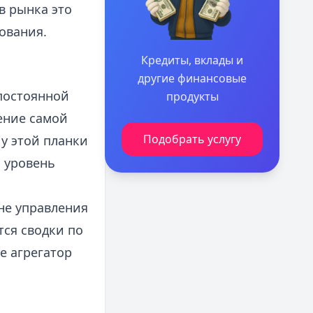
в рынка это
ования.
Кредиты, вклады и
другие финансовые
 постоянной
продукты
ение самой
Подобрать услугу
у этой планки
: уровень
не управления
тся сводки по
же агрегатор