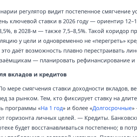
енарии регулятор видит постепенное смягчение у
нь ключевой ставки в 2026 году — ориентир 12–1
8,5%, в 2028‑м — также 7,5–8,5%. Такой коридор п
ляцию у цели и одновременно не «перегреть» кр
м это даёт возможность плавно перестраивать ли
а заёмщикам — планировать рефинансирование и 
ля вкладов и кредитов
о мере смягчения ставки доходности вкладов, ве
ед за рынком. Тем, кто фиксирует ставку на длит
ть программы «
На 1 год
» и более «
Долгосрочные
»
от горизонта личных целей. — Кредиты. Банковск
теке будет восстанавливаться постепенно; в пот