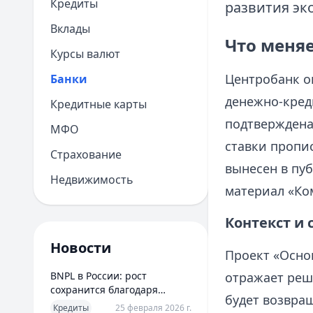
Кредиты
развития эк
Вклады
Что меняе
Курсы валют
Центробанк о
Банки
денежно‑кред
Кредитные карты
подтверждена
МФО
ставки пропи
Страхование
вынесен в пуб
Недвижимость
материал «Ко
Контекст и 
Новости
Проект «Осно
BNPL в России: рост
отражает реше
сохранится благодаря
будет возвра
новым сценариям
Кредиты
25 февраля 2026 г.