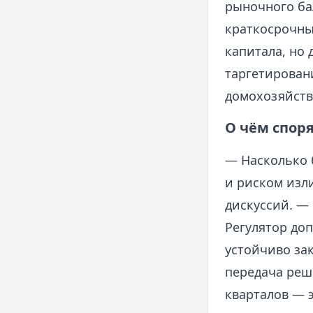
рыночного ба
краткосрочны
капитала, но
таргетирован
домохозяйств,
О чём спор
— Насколько 
и риском изл
дискуссий. —
Регулятор доп
устойчиво зак
передача реше
кварталов — 