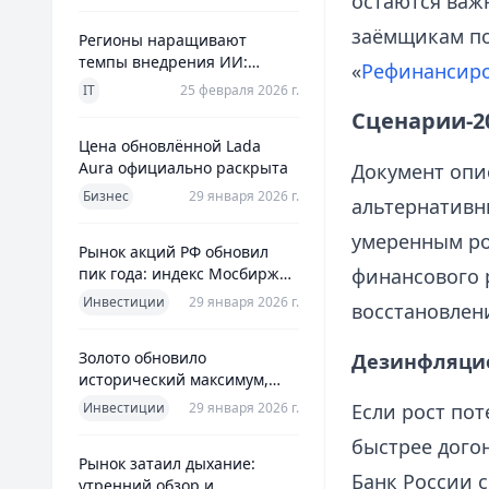
остаются важ
заёмщикам по
Регионы наращивают
темпы внедрения ИИ:
«
Рефинансир
главное из отраслевого
IT
25 февраля 2026 г.
дайджеста дня
Сценарии-20
Цена обновлённой Lada
Aura официально раскрыта
Документ опи
Бизнес
29 января 2026 г.
альтернативн
умеренным ро
Рынок акций РФ обновил
пик года: индекс Мосбиржи
финансового 
на новом максимуме 2026-го
Инвестиции
29 января 2026 г.
восстановлен
Золото обновило
Дезинфляци
исторический максимум,
превысив планку в $5600 за
Инвестиции
29 января 2026 г.
Если рост по
унцию
быстрее дого
Рынок затаил дыхание:
Банк России 
утренний обзор и