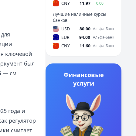
CNY
11.97
+0.00
Лучшие наличные курсы
банков
USD
80.00
Альфа-Банк
 для
EUR
94.00
Альфа-Банк
яции
CNY
11.60
Альфа-Банк
ия ключевой
документ был
б — см.
Финансовые
услуги
25 года и
как регулятор
ики считает