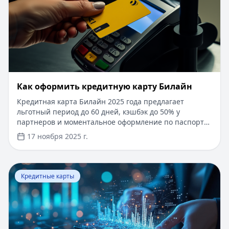
​Как оформить кредитную карту Билайн
Кредитная карта Билайн 2025 года предлагает
льготный период до 60 дней, кэшбэк до 50% у
партнеров и моментальное оформление по паспорту.
Заемные средства до 300 000 рублей доступны без
17 ноября 2025 г.
подтверждения дохода. Узнайте, как получить карту с
выгодными условиями и управлять финансами
эффективно. Для сравнения кредитных продуктов и
Перейти к статье:
Что такое паи фондов?
выбора оптимального решения воспользуйтесь
Кредитные карты
сервисом Кредитный Зай, где собраны актуальные
предложения от ведущих банков