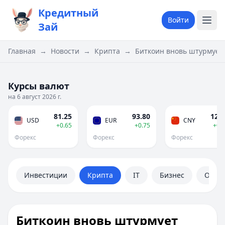
Кредитный
Войти
Зай
Главная
→
Новости
→
Крипта
→
Биткоин вновь штурмует 
Курсы валют
на 6 август 2026 г.
81.25
93.80
12.0
USD
EUR
CNY
+0.65
+0.75
+0.
Форекс
Форекс
Форекс
Инвестиции
Крипта
IT
Бизнес
Обще
Биткоин вновь штурмует