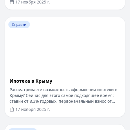
17 ноября 2025 г.
быстро и прозрачно через проверенные сервисы.
Перейти к статье:
Ипотека в Крыму
Справки
Ипотека в Крыму
Рассматриваете возможность оформления ипотеки в
Крыму? Сейчас для этого самое подходящее время:
ставки от 8,3% годовых, первоначальный взнос от
15%, срок рассмотрения заявки — от 1 дня. Доступны
17 ноября 2025 г.
программы господдержки с пониженной ставкой от
6%. Одобрение без подтверждения дохода справкой
2-НДФЛ, достаточно выписки по счету. Срок
Перейти к статье:
​Как оформить кредитную карту Бил