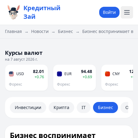
Кредитный
Войти
Зай
Главная
→
Новости
→
Бизнес
→
Бизнес воспринимает воз
Курсы валют
на 7 август 2026 г.
82.01
94.48
12.1
USD
EUR
CNY
+0.76
+0.69
+0.
Форекс
Форекс
Форекс
Инвестиции
Крипта
IT
Бизнес
Обще
Бизнес воспринимает