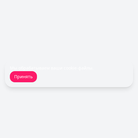
Срок до:
30
дней
Рейтинг:
4.7
(11 отзывов)
Деньги сразу
— Стандартный
Сумма: до
100 000
₽
Срок до:
365
дней
Рейтинг:
4.6
(14 отзывов)
Срочноденьги
— Займ
Сумма: до
15 000
₽
Срок до:
30
дней
Рейтинг:
4.6
Мы обрабатываем ваши
cookie-файлы
.
Cashiro
— Займ
Принять
Сумма: до
30 000
₽
Срок до:
30
дней
Рейтинг:
4.7
Займер
— До зарплаты
Сумма: до
30 000
₽
Срок до:
30
дней
Рейтинг:
4.6
(17 отзывов)
Кредитный Зай
Все займы