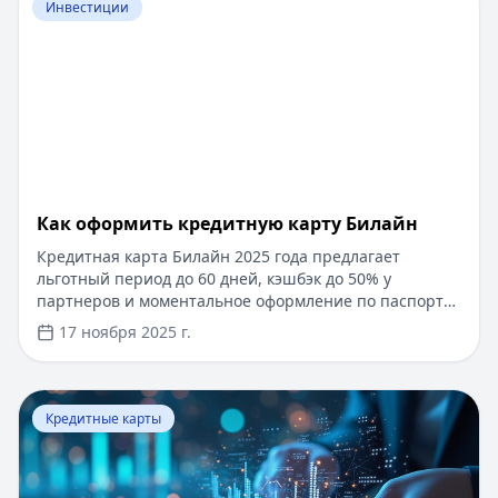
кредитования — до 30 лет.
Инвестиции
​Как оформить кредитную карту Билайн
Кредитная карта Билайн 2025 года предлагает
льготный период до 60 дней, кэшбэк до 50% у
партнеров и моментальное оформление по паспорту.
Заемные средства до 300 000 рублей доступны без
17 ноября 2025 г.
подтверждения дохода. Узнайте, как получить карту с
выгодными условиями и управлять финансами
эффективно. Для сравнения кредитных продуктов и
Перейти к статье:
Что такое паи фондов?
выбора оптимального решения воспользуйтесь
Кредитные карты
сервисом Кредитный Зай, где собраны актуальные
предложения от ведущих банков