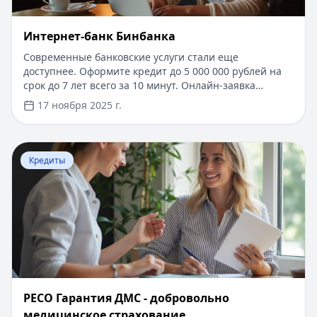
Интернет-банк Бинбанка
Современные банковские услуги стали еще
доступнее. Оформите кредит до 5 000 000 рублей на
срок до 7 лет всего за 10 минут. Онлайн-заявка
рассматривается моментально, нужен только
17 ноября 2025 г.
паспорт. Первые 14 дней - льготный период по
сниженной ставке. Получение средств на карту
любого банка в течение часа после одобрения.
Перейти к статье:
​РЕСО Гарантия ДМС - добровольно
Удобное управление кредитом через личный кабинет
Кредиты
с возможностью досрочного погашения без комиссий.
​РЕСО Гарантия ДМС - добровольно
медицинское страхование