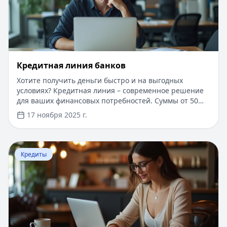
Кредитная линия банков
Хотите получить деньги быстро и на выгодных
условиях? Кредитная линия – современное решение
для ваших финансовых потребностей. Суммы от 50
000 до 30 000 000 рублей, сроком до 10 лет. Одобрение
17 ноября 2025 г.
за 1 день, минимальный пакет документов.
Возможность получения средств частями и оплаты
только за использованную сумму. Процентная ставка
Перейти к статье:
Интернет-банк Бинбанка
от 10% годовых, для новых клиентов специальные
Кредиты
условия. Удобное управление через мобильное
приложение и онлайн-банкинг.