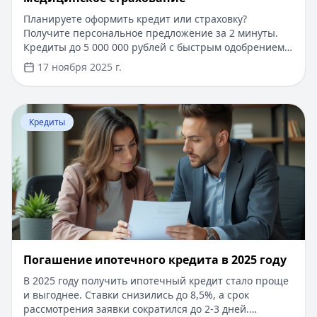
Планируете оформить кредит или страховку?
Получите персональное предложение за 2 минуты.
Кредиты до 5 000 000 рублей с быстрым одобрением
по паспорту. Первый займ под 0%, решение за 15
17 ноября 2025 г.
минут. На портале Кредитный Зай вы найдете
выгодные условия кредитования и страхования от
надежных компаний. Узнайте больше о программах
Перейти к статье:
Погашение ипотечного кредита в 20
ДМС и других финансовых продуктах, подберите
Кредиты
оптимальное решение под ваши потребности.
Погашение ипотечного кредита в 2025 году
В 2025 году получить ипотечный кредит стало проще
и выгоднее. Ставки снизились до 8,5%, а срок
рассмотрения заявки сократился до 2-3 дней.