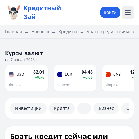
Кредитный
Войти
Зай
Главная
→
Новости
→
Кредиты
→
Брать кредит сейчас ил
Курсы валют
на 7 август 2026 г.
82.01
94.48
12.1
USD
EUR
CNY
+0.76
+0.69
+0.
Форекс
Форекс
Форекс
Инвестиции
Крипта
IT
Бизнес
Обще
Брать кредит сейчас или