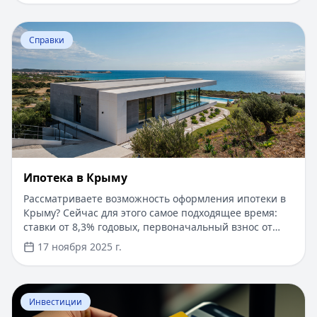
Перейти к статье:
Ипотека в Крыму
Справки
Ипотека в Крыму
Рассматриваете возможность оформления ипотеки в
Крыму? Сейчас для этого самое подходящее время:
ставки от 8,3% годовых, первоначальный взнос от
15%, срок рассмотрения заявки — от 1 дня. Доступны
17 ноября 2025 г.
программы господдержки с пониженной ставкой от
6%. Одобрение без подтверждения дохода справкой
2-НДФЛ, достаточно выписки по счету. Срок
Перейти к статье:
​Как оформить кредитную карту Бил
кредитования — до 30 лет.
Инвестиции