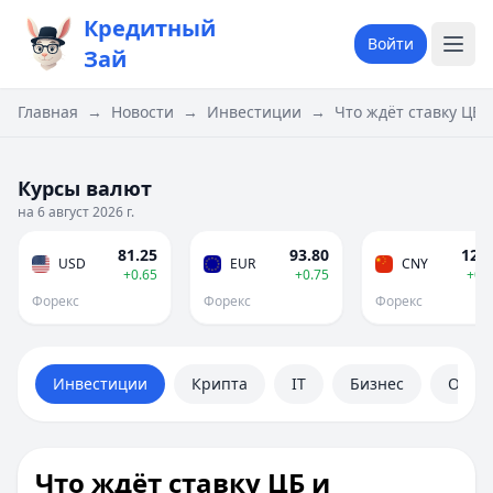
Кредитный
Войти
Зай
Главная
→
Новости
→
Инвестиции
→
Что ждёт ставку ЦБ
Курсы валют
на 6 август 2026 г.
81.25
93.80
12.0
USD
EUR
CNY
+0.65
+0.75
+0.
Форекс
Форекс
Форекс
Инвестиции
Крипта
IT
Бизнес
Обще
Что ждёт ставку ЦБ и