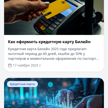
​Как оформить кредитную карту Билайн
Кредитная карта Билайн 2025 года предлагает
льготный период до 60 дней, кэшбэк до 50% у
партнеров и моментальное оформление по паспорту.
Заемные средства до 300 000 рублей доступны без
17 ноября 2025 г.
подтверждения дохода. Узнайте, как получить карту с
выгодными условиями и управлять финансами
эффективно. Для сравнения кредитных продуктов и
Перейти к статье:
Что такое паи фондов?
выбора оптимального решения воспользуйтесь
Кредитные карты
сервисом Кредитный Зай, где собраны актуальные
предложения от ведущих банков