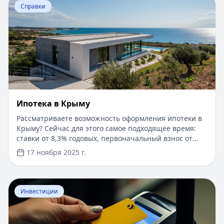
Справки
Ипотека в Крыму
Рассматриваете возможность оформления ипотеки в
Крыму? Сейчас для этого самое подходящее время:
ставки от 8,3% годовых, первоначальный взнос от
15%, срок рассмотрения заявки — от 1 дня. Доступны
17 ноября 2025 г.
программы господдержки с пониженной ставкой от
6%. Одобрение без подтверждения дохода справкой
2-НДФЛ, достаточно выписки по счету. Срок
Перейти к статье:
​Как оформить кредитную карту Бил
кредитования — до 30 лет.
Инвестиции