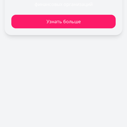
Льготный период:
55 дней
финансовых организаций
Обслуживание:
Бесплатно
Рейтинг:
4.5
Узнать больше
Т-Банк
— Платинум
Лимит: до
1 000 000 ₽
Льготный период:
55 дней
Обслуживание:
590 ₽ в год
Рейтинг:
4.8
(12 отзывов)
Газпромбанк
— Простая кредитная карта
Лимит: до
1 000 000 ₽
Льготный период:
—
Обслуживание:
Бесплатно
Рейтинг:
4.6
(10 отзывов)
Уралсиб Банк
— 120 дней на максимум
Лимит: до
5 000 000 ₽
Льготный период:
120 дней
Обслуживание:
Бесплатно
Рейтинг:
4.7
Все кредитные карты