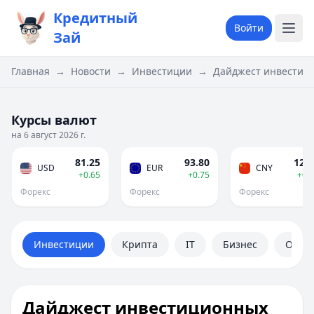
Кредитный
Войти
Зай
Главная
→
Новости
→
Инвестиции
→
Дайджест инвестици
Курсы валют
на 6 август 2026 г.
81.25
93.80
12.0
USD
EUR
CNY
+0.65
+0.75
+0.
Форекс
Форекс
Форекс
Инвестиции
Крипта
IT
Бизнес
Обще
Дайджест инвестиционных