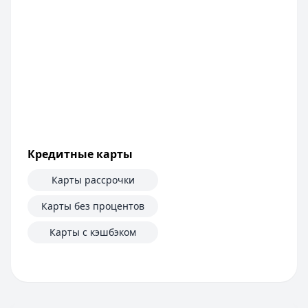
Банк ЗЕНИТ
— Наличными
Сумма:
100 000
–
5 000 000
₽
Срок: до
60
мес.
ПСК:
42.2
%
Рейтинг:
4.6
Т-Банк
— Под залог недвижимости
Сумма:
200 000
–
30 000 000
₽
Срок: до
180
мес.
ПСК:
34.9
%
Кредитные карты
Рейтинг:
4.5
(13 отзывов)
Все кредиты
Карты рассрочки
Кредитные карты — лучшие предложения
Банк ПСБ
— Кредитная карта 180 дней без %
Карты без процентов
Лимит: до
1 000 000 ₽
Карты с кэшбэком
Льготный период:
180 дней
Обслуживание:
Бесплатно
Рейтинг:
4.7
Банк ЗЕНИТ
— Карта привилегий
Лимит: до
2 000 000 ₽