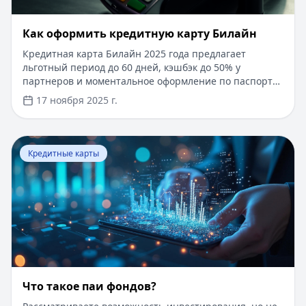
​Как оформить кредитную карту Билайн
Кредитная карта Билайн 2025 года предлагает
льготный период до 60 дней, кэшбэк до 50% у
партнеров и моментальное оформление по паспорту.
Заемные средства до 300 000 рублей доступны без
17 ноября 2025 г.
подтверждения дохода. Узнайте, как получить карту с
выгодными условиями и управлять финансами
эффективно. Для сравнения кредитных продуктов и
Перейти к статье:
Что такое паи фондов?
выбора оптимального решения воспользуйтесь
Кредитные карты
сервисом Кредитный Зай, где собраны актуальные
предложения от ведущих банков
Что такое паи фондов?