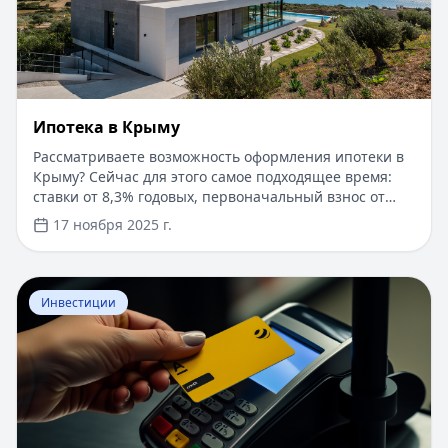
Ипотека в Крыму
Рассматриваете возможность оформления ипотеки в
Крыму? Сейчас для этого самое подходящее время:
ставки от 8,3% годовых, первоначальный взнос от
15%, срок рассмотрения заявки — от 1 дня. Доступны
17 ноября 2025 г.
программы господдержки с пониженной ставкой от
6%. Одобрение без подтверждения дохода справкой
2-НДФЛ, достаточно выписки по счету. Срок
Перейти к статье:
​Как оформить кредитную карту Бил
кредитования — до 30 лет.
Инвестиции