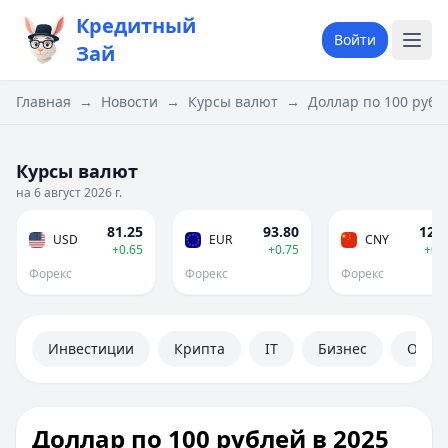
Кредитный
Войти
Зай
Главная
→
Новости
→
Курсы валют
→
Доллар по 100 рубл
Курсы валют
на 6 август 2026 г.
81.25
93.80
12.0
USD
EUR
CNY
+0.65
+0.75
+0.
Форекс
Форекс
Форекс
Инвестиции
Крипта
IT
Бизнес
Обще
Доллар по 100 рублей в 2025