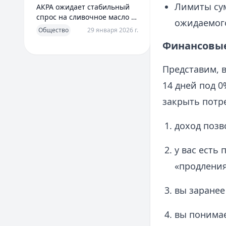
Лимиты су
АКРА ожидает стабильный
спрос на сливочное масло в
ожидаемого
2026 году
Общество
29 января 2026 г.
Финансовые 
Представим, в
14 дней под 0
закрыть потре
доход позв
у вас есть
«продления
вы заранее
вы понимае