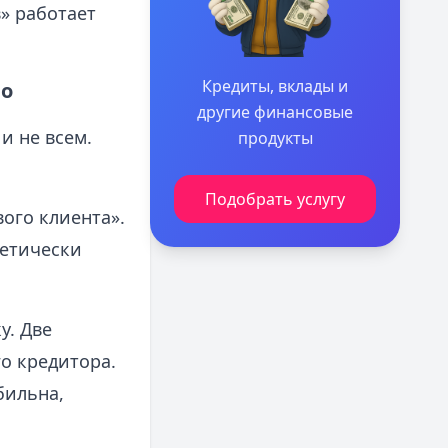
в» работает
Кредиты, вклады и
но
другие финансовые
и не всем.
продукты
Подобрать услугу
ого клиента».
ретически
у. Две
о кредитора.
бильна,