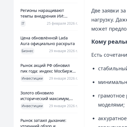
Две заявки з
Регионы наращивают
темпы внедрения ИИ:
нагрузку. Да
главное из отраслевого
IT
25 февраля 2026 г.
дайджеста дня
может предло
Цена обновлённой Lada
Кому реаль
Aura официально раскрыта
Бизнес
29 января 2026 г.
Есть сочетан
Рынок акций РФ обновил
стабильный
пик года: индекс Мосбиржи
на новом максимуме 2026-го
Инвестиции
29 января 2026 г.
минимальна
Золото обновило
грамотное 
исторический максимум,
моделями;
превысив планку в $5600 за
Инвестиции
29 января 2026 г.
унцию
аккуратное
Рынок затаил дыхание:
утренний обзор и