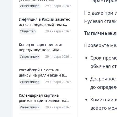
гарантиров
ориентиры для инвесторов
Инвестиции
29 января 2026 г.
Но даже при 
Инфляция в России заметно
Нулевая ставк
остыла: недельный темп
упал более чем вдвое
Общество
29 января 2026 г.
Типичные л
Конец января приносит
Проверьте ме
передышку: половина
годовой цели ЦБ «сделана»
Инвестиции
29 января 2026 г.
Срок промо
всего за месяц
обычная ст
Российский IT: есть ли
шансы на ралли акций в
Досрочное 
2026 без опоры на ИИ
Инвестиции
29 января 2026 г.
до определ
Календарная картина
Комиссии и
рынков и криптовалют на
четверг, 29 января 2026
всё это мо
Инвестиции
29 января 2026 г.