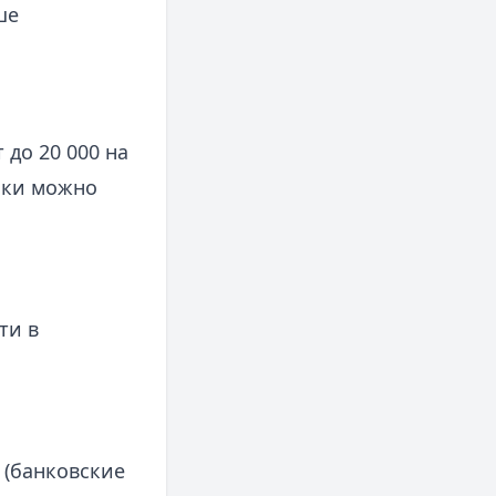
ше
 до 20 000 на
ески можно
ти в
 (банковские