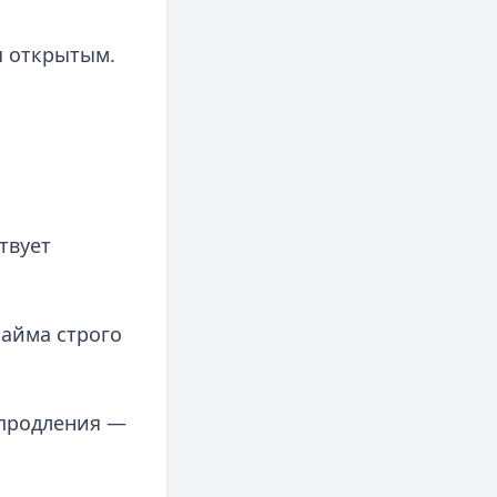
я открытым.
твует
айма строго
 продления —