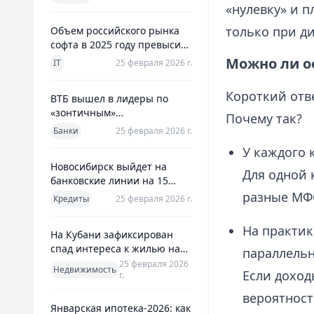
использования
«нулевку» и п
только при д
Объем российского рынка
софта в 2025 году превысил
800 млрд рублей
Можно ли о
IT
25 февраля 2026 г.
Короткий отве
ВТБ вышел в лидеры по
«зонтичным»
Почему так?
поручительствам для МСП
Банки
25 февраля 2026 г.
У каждого 
Новосибирск выйдет на
Для одной 
банковские линии на 15
млрд рублей для закрытия
разные МФО
Кредиты
25 февраля 2026 г.
дефицита
На практик
На Кубани зафиксирован
спад интереса к жилью на
параллельн
13%
25 февраля 2026
Недвижимость
Если доход
г.
вероятност
Январская ипотека-2026: как