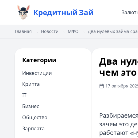
Кредитный
Зай
Валют
Главная
→
Новости
→
МФО
→
Два нулевых займа сра
Два нул
Категории
чем это
Инвестиции
Крипта
17 октября 2025
IT
Бизнес
Разбираемся
Общество
зачем это д
Зарплата
работают «н