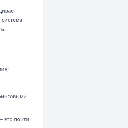
щивает
 система
ь.
рия;
оринговыми
— это почти