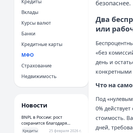
Кредиты
безопаснее.
Вклады
Два бесп
Курсы валют
или рабоч
Банки
Беспроцентны
Кредитные карты
«без комиссий
МФО
день и остать
Страхование
конкретными 
Недвижимость
Что на само
Под «нулевым
Новости
0% действует 
BNPL в России: рост
стоимость. Ва
сохранится благодаря
дней, требов
новым сценариям
Кредиты
25 февраля 2026 г.