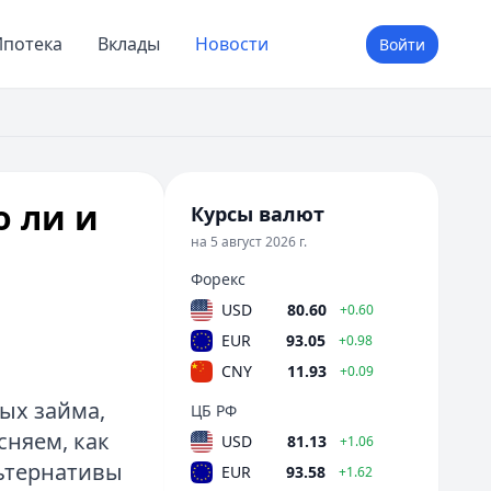
потека
Вклады
Новости
Войти
о ли и
Курсы валют
на 5 август 2026 г.
Форекс
USD
80.60
+0.60
EUR
93.05
+0.98
CNY
11.93
+0.09
ых займа,
ЦБ РФ
сняем, как
USD
81.13
+1.06
льтернативы
EUR
93.58
+1.62