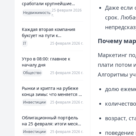
сработали крупнейшие
Даже если 
банки и что это значит для
25 февраля 2026
Недвижимость
г.
заемщиков
срок. Люба
непредсказ
Каждая вторая компания
буксует на пути к
Почему мар
полноценной ERP
IT
25 февраля 2026 г.
Маркетинг по
Утро в 08:00: главное к
плати потом и
началу дня
Общество
25 февраля 2026 г.
Алгоритмы уч
Рынки и крипта на рубеже
долю ежеме
конца зимы: что меняется к
25 февраля 2026
Инвестиции
25 февраля 2026 г.
количество
возраст, ст
Облигационный портфель
на 25 февраля: итоги месяца
и планы на март
Инвестиции
25 февраля 2026 г.
поведение 