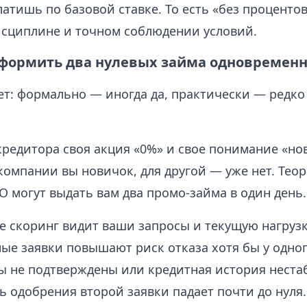
латишь по базовой ставке. То есть «без проценто
исциплине и точном соблюдении условий.
формить два нулевых займа одновремен
т: формально — иногда да, практически — редко 
кредитора своя акция «0%» и свое понимание «нов
компании вы новичок, для другой — уже нет. Тео
 могут выдать вам два промо-займа в один день.
е скоринг видит ваши запросы и текущую нагрузк
ые заявки повышают риск отказа хотя бы у одног
ы не подтверждены или кредитная история неста
ь одобрения второй заявки падает почти до нуля.