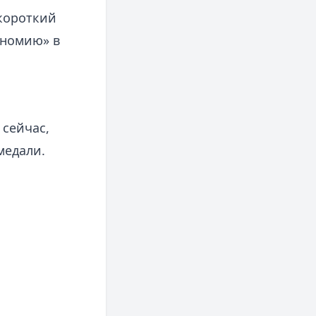
 короткий
ономию» в
 сейчас,
медали.