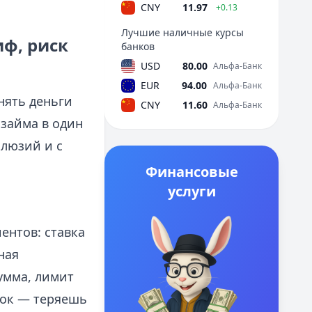
CNY
11.97
+0.13
Лучшие наличные курсы
ф, риск
банков
USD
80.00
Альфа-Банк
EUR
94.00
Альфа-Банк
нять деньги
CNY
11.60
Альфа-Банк
 займа в один
ллюзий и с
Финансовые
услуги
ентов: ставка
ная
умма, лимит
рок — теряешь