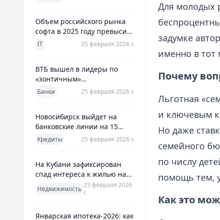
использования
Для молодых 
беспроцентны
Объем российского рынка
софта в 2025 году превысил
задумке автор
800 млрд рублей
IT
25 февраля 2026 г.
именно в тот 
ВТБ вышел в лидеры по
Почему воп
«зонтичным»
поручительствам для МСП
Банки
25 февраля 2026 г.
Льготная «се
и ключевым к
Новосибирск выйдет на
банковские линии на 15
Но даже став
млрд рублей для закрытия
Кредиты
25 февраля 2026 г.
семейного бю
дефицита
по числу дет
На Кубани зафиксирован
спад интереса к жилью на
помощь тем, у
13%
25 февраля 2026
Недвижимость
г.
Как это мож
Январская ипотека-2026: как