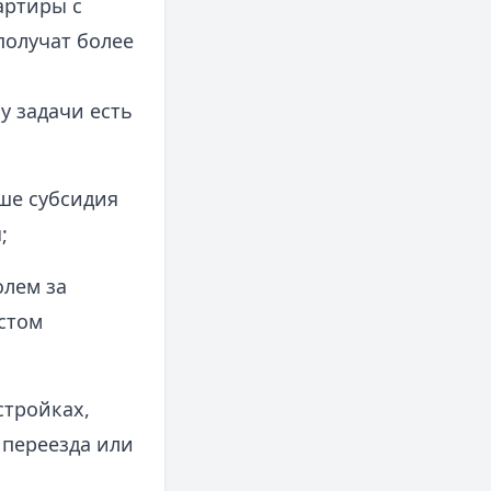
артиры с
получат более
у задачи есть
ше субсидия
;
олем за
стом
стройках,
переезда или