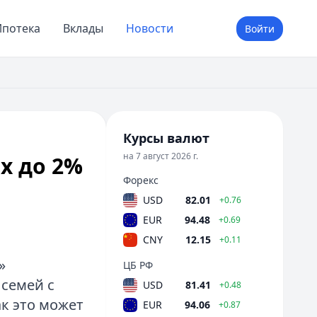
потека
Вклады
Новости
Войти
Курсы валют
на 7 август 2026 г.
х до 2%
Форекс
USD
82.01
+0.76
EUR
94.48
+0.69
CNY
12.15
+0.11
»
ЦБ РФ
 семей с
USD
81.41
+0.48
ак это может
EUR
94.06
+0.87