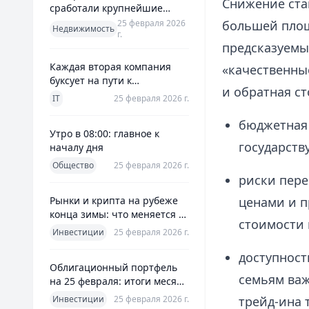
Снижение ста
сработали крупнейшие
банки и что это значит для
25 февраля 2026
большей площ
Недвижимость
г.
заемщиков
предсказуемы
Каждая вторая компания
«качественные
буксует на пути к
и обратная ст
полноценной ERP
IT
25 февраля 2026 г.
бюджетная 
Утро в 08:00: главное к
государств
началу дня
Общество
25 февраля 2026 г.
риски пере
Рынки и крипта на рубеже
ценами и п
конца зимы: что меняется к
стоимости 
25 февраля 2026
Инвестиции
25 февраля 2026 г.
доступност
Облигационный портфель
семьям важ
на 25 февраля: итоги месяца
и планы на март
Инвестиции
25 февраля 2026 г.
трейд-ина 