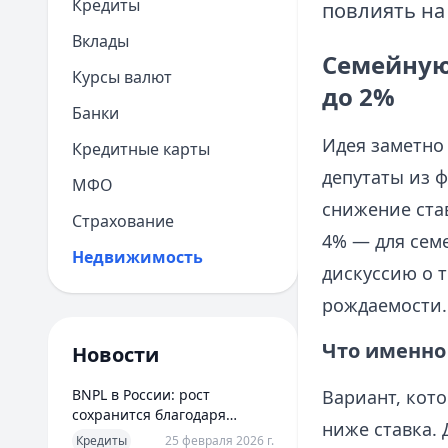
Кредиты
повлиять на
Вклады
Семейную
Курсы валют
до 2%
Банки
Идея заметно
Кредитные карты
депутаты из 
МФО
снижение став
Страхование
4% — для сем
Недвижимость
дискуссию о 
рождаемости.
Что именно
Новости
BNPL в России: рост
Вариант, кото
сохранится благодаря
ниже ставка. 
новым сценариям
Кредиты
25 февраля 2026 г.