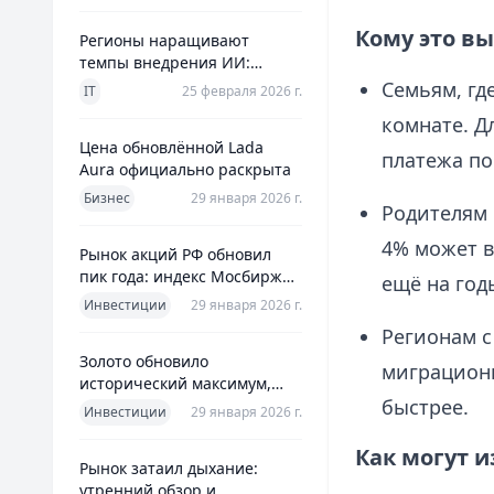
Кому это в
Регионы наращивают
темпы внедрения ИИ:
главное из отраслевого
Семьям, гд
IT
25 февраля 2026 г.
дайджеста дня
комнате. Д
Цена обновлённой Lada
платежа по
Aura официально раскрыта
Бизнес
29 января 2026 г.
Родителям 
4% может в
Рынок акций РФ обновил
пик года: индекс Мосбиржи
ещё на год
на новом максимуме 2026-го
Инвестиции
29 января 2026 г.
Регионам 
Золото обновило
миграционн
исторический максимум,
быстрее.
превысив планку в $5600 за
Инвестиции
29 января 2026 г.
унцию
Как могут 
Рынок затаил дыхание:
утренний обзор и