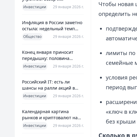
Чтобы новая 
ориентиры для инвесторов
Инвестиции
29 января 2026 г.
определить н
Инфляция в России заметно
подтвержде
остыла: недельный темп
упал более чем вдвое
Общество
29 января 2026 г.
автоматиче
Конец января приносит
лимиты по 
передышку: половина
семейные м
годовой цели ЦБ «сделана»
Инвестиции
29 января 2026 г.
всего за месяц
условия ре
Российский IT: есть ли
период вып
шансы на ралли акций в
2026 без опоры на ИИ
Инвестиции
29 января 2026 г.
расширени
«ключ в кл
Календарная картина
рынков и криптовалют на
без крыши 
четверг, 29 января 2026
Инвестиции
29 января 2026 г.
Сколько в 