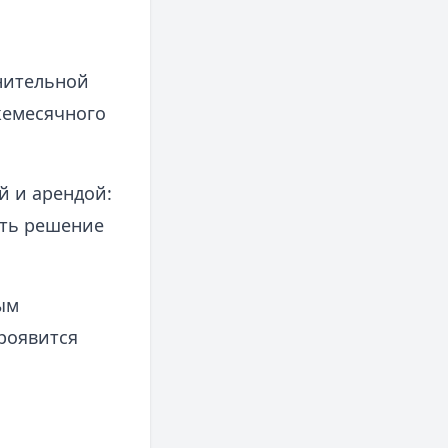
лнительной
жемесячного
й и арендой:
ать решение
ым
роявится