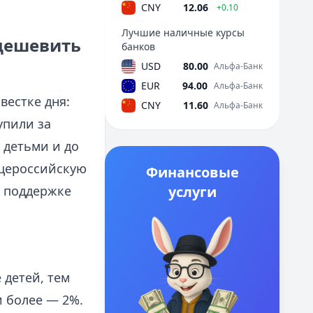
CNY
12.06
+0.10
Лучшие наличные курсы
удешевить
банков
USD
80.00
Альфа-Банк
EUR
94.00
Альфа-Банк
вестке дня:
CNY
11.60
Альфа-Банк
упили за
 детьми и до
бщероссийскую
Финансовые
й поддержке
услуги
 детей, тем
и более — 2%.