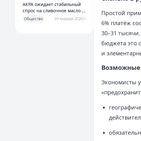
АКРА ожидает стабильный
спрос на сливочное масло в
Простой приме
2026 году
Общество
29 января 2026 г.
6% платёж сос
30–31 тысячи.
бюджета это о
и элементарн
Возможные 
Экономисты у
«предохранит
географиче
действител
обязательн