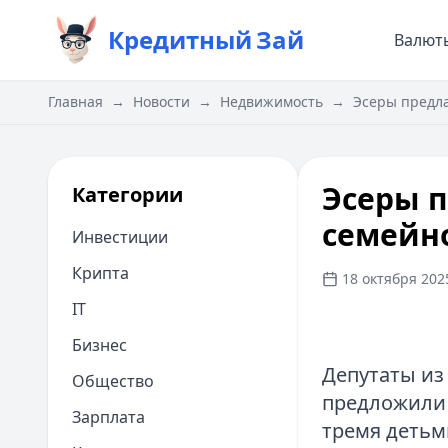
Кредитный
Зай
Валют
Главная
→
Новости
→
Недвижимость
→
Эсеры предла
Эсеры п
Категории
семейн
Инвестиции
Крипта
18 октября 2025
IT
Бизнес
Депутаты из
Общество
предложили 
Зарплата
тремя детьми