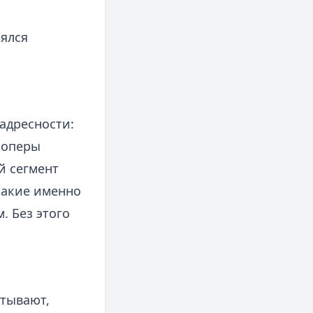
лялся
адресности:
лоперы
й сегмент
какие именно
. Без этого
итывают,