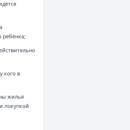
идётся
а
 ребёнка;
действительно
у кого в
ны жилья
 и покупкой