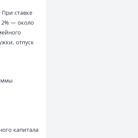
. При ставке
и 2% — около
емейного
ужки, отпуск
раммы
ного капитала