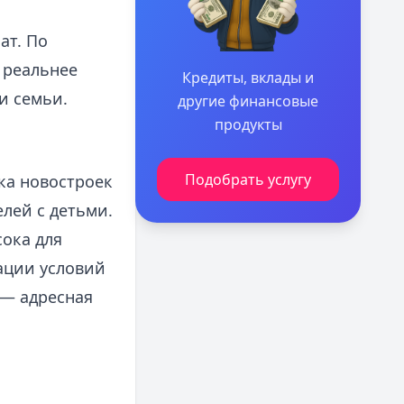
ат. По
 реальнее
Кредиты, вклады и
и семьи.
другие финансовые
продукты
Подобрать услугу
ка новостроек
лей с детьми.
сока для
ации условий
 — адресная