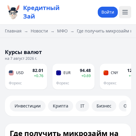
Кредитный
Войти
Зай
Главная
→
Новости
→
МФО
→
Где получить микрозайм н
Курсы валют
на 7 август 2026 г.
82.01
94.48
12.1
USD
EUR
CNY
+0.76
+0.69
+0.
Форекс
Форекс
Форекс
Инвестиции
Крипта
IT
Бизнес
Обще
Где получить микрозайм на