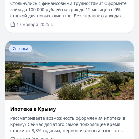
Столкнулись с финансовыми трудностями? Оформите
займ до 100 000 рублей на срок до 12 месяцев с 0%
ставкой для новых клиентов. Без справок о доходах и
документов — решение за 5 минут. Получите деньги
17 ноября 2025 г.
быстро и прозрачно через проверенные сервисы.
Перейти к статье:
Ипотека в Крыму
Справки
Ипотека в Крыму
Рассматриваете возможность оформления ипотеки в
Крыму? Сейчас для этого самое подходящее время:
ставки от 8,3% годовых, первоначальный взнос от
15%, срок рассмотрения заявки — от 1 дня. Доступны