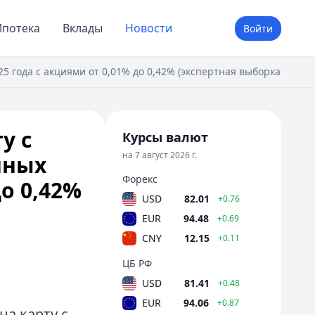
потека
Вклады
Новости
Войти
 года с акциями от 0,01% до 0,42% (экспертная выборка)
у с
Курсы валют
на 7 август 2026 г.
нных
Форекс
о 0,42%
USD
82.01
+0.76
EUR
94.48
+0.69
CNY
12.15
+0.11
ЦБ РФ
USD
81.41
+0.48
EUR
94.06
+0.87
а карту с