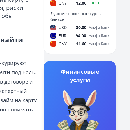
CNY
12.06
+0.10
я, риски
Лучшие наличные курсы
чтобы
банков
USD
80.00
Альфа-Банк
EUR
94.00
Альфа-Банк
 найти
CNY
11.60
Альфа-Банк
нкурируют
Финансовые
чти под ноль.
услуги
в договоре и
экспертный
займ на карту
жно понимать