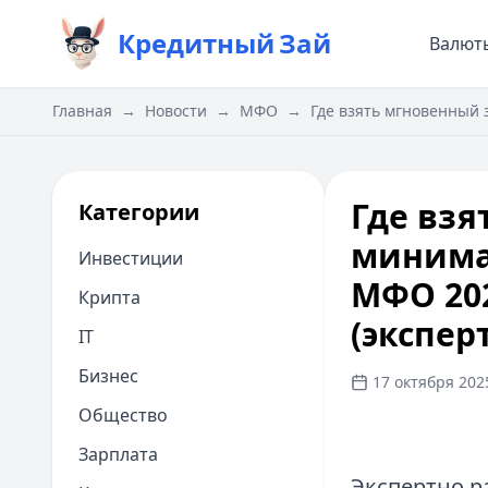
Кредитный
Зай
Валют
Главная
→
Новости
→
МФО
→
Где взять мгновенный 
Где взя
Категории
минима
Инвестиции
МФО 202
Крипта
(экспер
IT
Бизнес
17 октября 2025
Общество
Зарплата
Экспертно р