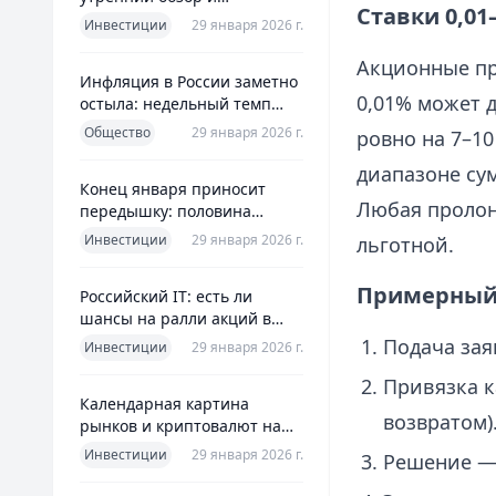
Ставки 0,01
ориентиры для инвесторов
Инвестиции
29 января 2026 г.
Акционные пр
Инфляция в России заметно
0,01% может д
остыла: недельный темп
упал более чем вдвое
Общество
29 января 2026 г.
ровно на 7–10
диапазоне сум
Конец января приносит
Любая пролон
передышку: половина
годовой цели ЦБ «сделана»
Инвестиции
29 января 2026 г.
льготной.
всего за месяц
Примерный 
Российский IT: есть ли
шансы на ралли акций в
2026 без опоры на ИИ
Подача зая
Инвестиции
29 января 2026 г.
Привязка к
Календарная картина
возвратом)
рынков и криптовалют на
четверг, 29 января 2026
Инвестиции
29 января 2026 г.
Решение — 