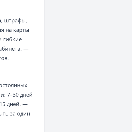
а, штрафы,
ия на карты
и гибкие
абинета. —
тов.
постоянных
и: 7–30 дней
15 дней. —
ыть за один