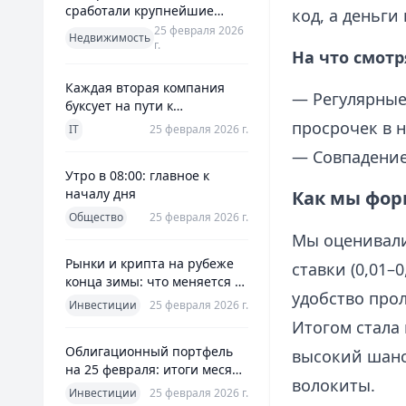
сработали крупнейшие
код, а деньги
банки и что это значит для
25 февраля 2026
Недвижимость
г.
заемщиков
На что смот
Каждая вторая компания
— Регулярные 
буксует на пути к
полноценной ERP
просрочек в 
IT
25 февраля 2026 г.
— Совпадение
Утро в 08:00: главное к
началу дня
Как мы фор
Общество
25 февраля 2026 г.
Мы оценивали
Рынки и крипта на рубеже
ставки (0,01–
конца зимы: что меняется к
удобство про
25 февраля 2026
Инвестиции
25 февраля 2026 г.
Итогом стала
Облигационный портфель
высокий шанс
на 25 февраля: итоги месяца
волокиты.
и планы на март
Инвестиции
25 февраля 2026 г.