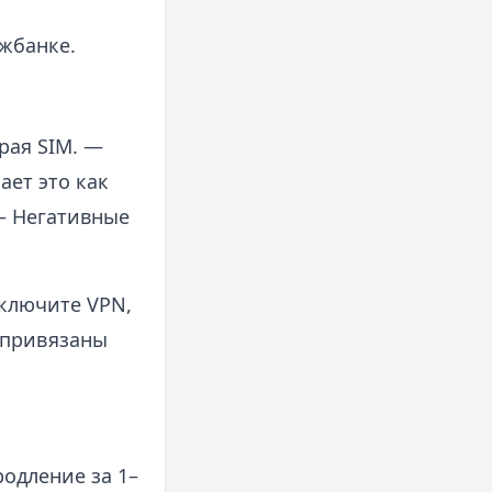
жбанке.
рая SIM. —
ет это как
— Негативные
тключите VPN,
 привязаны
родление за 1–