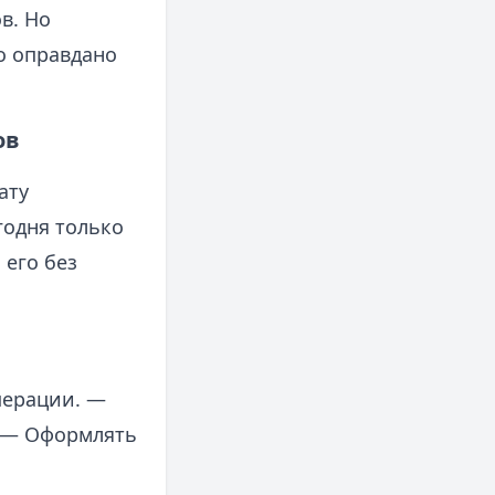
в. Но
о оправдано
ов
ату
годня только
 его без
перации. —
. — Оформлять