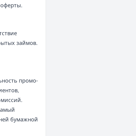
 оферты.
тствие
рытых займов.
ьность промо-
иентов,
омиссий.
самый
шней бумажной