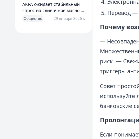
Электронна
АКРА ожидает стабильный
спрос на сливочное масло в
Перевод — 
2026 году
Общество
29 января 2026 г.
Почему воз
— Несовпадени
Множественны
риск. — Свеж
триггеры анти
Совет простой
используйте 
банковские с
Пролонгаци
Если понимает