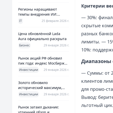
Критерии ве
Регионы наращивают
темпы внедрения ИИ:
— 30%: финаль
главное из отраслевого
IT
25 февраля 2026 г.
дайджеста дня
скрытые коми
разных банко
Цена обновлённой Lada
Aura официально раскрыта
лимиты. — 15
Бизнес
29 января 2026 г.
10%: поддерж
Рынок акций РФ обновил
Диапазоны 
пик года: индекс Мосбиржи
на новом максимуме 2026-го
Инвестиции
29 января 2026 г.
— Суммы: от 2
клиентов лими
Золото обновило
исторический максимум,
для промо-ст
превысив планку в $5600 за
Инвестиции
29 января 2026 г.
Вывод: берит
унцию
льготный цик
Рынок затаил дыхание:
утренний обзор и