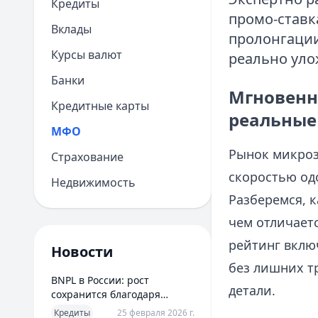
Кредиты
промо-ставка
Вклады
пролонгации
Курсы валют
реально уло
Банки
Мгновенны
Кредитные карты
реальные 
МФО
Рынок микроз
Страхование
скоростью од
Недвижимость
Разберемся, к
чем отличает
рейтинг вклю
Новости
без лишних т
BNPL в России: рост
детали.
сохранится благодаря
новым сценариям
Кредиты
25 февраля 2026 г.