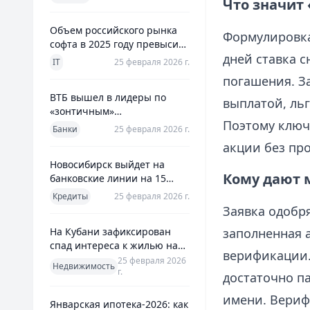
Что значит 
использования
Объем российского рынка
Формулировка
софта в 2025 году превысил
дней ставка с
800 млрд рублей
IT
25 февраля 2026 г.
погашения. За
ВТБ вышел в лидеры по
выплатой, льг
«зонтичным»
Поэтому ключ
поручительствам для МСП
Банки
25 февраля 2026 г.
акции без пр
Новосибирск выйдет на
Кому дают м
банковские линии на 15
млрд рублей для закрытия
Кредиты
25 февраля 2026 г.
дефицита
Заявка одобря
На Кубани зафиксирован
заполненная 
спад интереса к жилью на
верификации.
13%
25 февраля 2026
Недвижимость
г.
достаточно п
имени. Вериф
Январская ипотека-2026: как