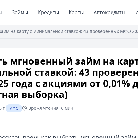
ы
Займы
Кредиты
Карты
Автокредиты
И
займ на карту с минимальной ставкой: 43 проверенных МФО 2025
ть мгновенный займ на карт
льной ставкой: 43 провере
5 года с акциями от 0,01% д
тная выборка)
 г.
Время чтения:
6 мин
МФО
ассказываем, как выбрать мгновенный займ н