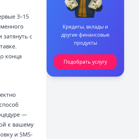
ервые 3–15
еменного
Кредиты, вклады и
другие финансовые
 затянуть с
продукты
тавке.
до конца
Подобрать услугу
ректно
 способ
оцедуре —
ой к вашему
овку и SMS-