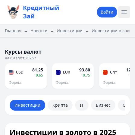
Кредитный
Войти
Зай
Главная
→
Новости
→
Инвестиции
→
Инвестиции в золото
Курсы валют
на 6 август 2026 г.
81.25
93.80
12.0
USD
EUR
CNY
+0.65
+0.75
+0.
Форекс
Форекс
Форекс
Инвестиции
Крипта
IT
Бизнес
Обще
Инвестиции в золото в 2025