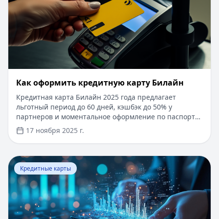
​Как оформить кредитную карту Билайн
Кредитная карта Билайн 2025 года предлагает
льготный период до 60 дней, кэшбэк до 50% у
партнеров и моментальное оформление по паспорту.
Заемные средства до 300 000 рублей доступны без
17 ноября 2025 г.
подтверждения дохода. Узнайте, как получить карту с
выгодными условиями и управлять финансами
эффективно. Для сравнения кредитных продуктов и
Перейти к статье:
Что такое паи фондов?
выбора оптимального решения воспользуйтесь
Кредитные карты
сервисом Кредитный Зай, где собраны актуальные
предложения от ведущих банков