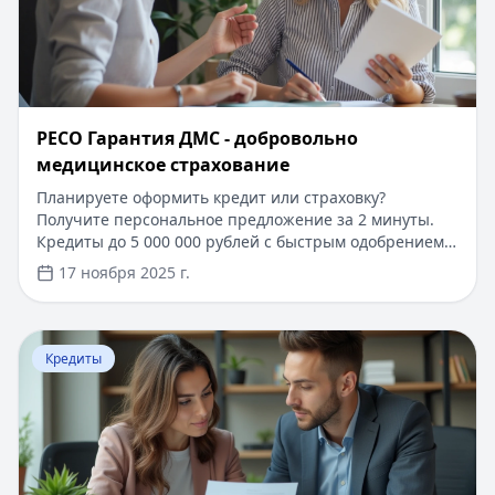
​РЕСО Гарантия ДМС - добровольно
медицинское страхование
Планируете оформить кредит или страховку?
Получите персональное предложение за 2 минуты.
Кредиты до 5 000 000 рублей с быстрым одобрением
по паспорту. Первый займ под 0%, решение за 15
17 ноября 2025 г.
минут. На портале Кредитный Зай вы найдете
выгодные условия кредитования и страхования от
надежных компаний. Узнайте больше о программах
Перейти к статье:
Погашение ипотечного кредита в 20
ДМС и других финансовых продуктах, подберите
Кредиты
оптимальное решение под ваши потребности.