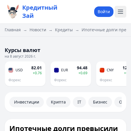
Кредитный
Войти
Зай
Главная
→
Новости
→
Кредиты
→
Ипотечные долги превыс
Курсы валют
на 8 август 2026 г.
82.01
94.48
12.1
USD
EUR
CNY
+0.76
+0.69
+0.
Форекс
Форекс
Форекс
Инвестиции
Крипта
IT
Бизнес
Обще
Ипотечные долги превысили