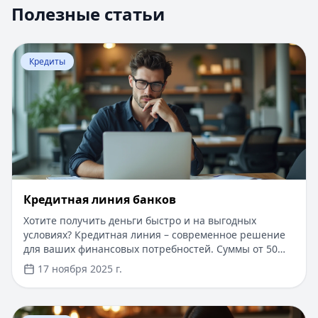
Полезные статьи
Перейти к статье:
Кредитная линия банков
Кредиты
Кредитная линия банков
Хотите получить деньги быстро и на выгодных
условиях? Кредитная линия – современное решение
для ваших финансовых потребностей. Суммы от 50
000 до 30 000 000 рублей, сроком до 10 лет. Одобрение
17 ноября 2025 г.
за 1 день, минимальный пакет документов.
Возможность получения средств частями и оплаты
только за использованную сумму. Процентная ставка
Перейти к статье:
Интернет-банк Бинбанка