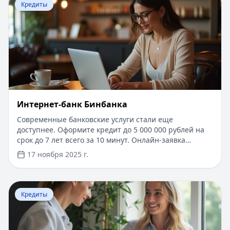
от 10% годовых, для новых клиентов специальные
Кредиты
условия. Удобное управление через мобильное
приложение и онлайн-банкинг.
Интернет-банк Бинбанка
Современные банковские услуги стали еще
доступнее. Оформите кредит до 5 000 000 рублей на
срок до 7 лет всего за 10 минут. Онлайн-заявка
рассматривается моментально, нужен только
17 ноября 2025 г.
паспорт. Первые 14 дней - льготный период по
сниженной ставке. Получение средств на карту
любого банка в течение часа после одобрения.
Перейти к статье:
​РЕСО Гарантия ДМС - добровольно
Удобное управление кредитом через личный кабинет
Кредиты
с возможностью досрочного погашения без комиссий.