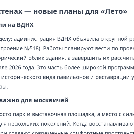
стенах — новые планы для «Лето»
ли на ВДНХ
 делу: администрация ВДНХ объявила о крупной р
строение №518). Работы планируют вести по прое
орический облик здания, а завершить их рассчит
але 2026 года. Это часть более широкой програм
исторического вида павильонов и реставрации 
ры.
 важно для москвичей
осто парк и выставочная площадка, а место с сил
для нескольких поколений. Когда восстанавливаю
три создают современные комфортные пространст