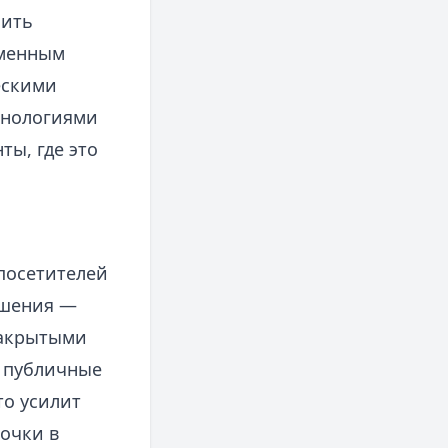
нить
еменным
ескими
хнологиями
ты, где это
посетителей
ршения —
закрытыми
ь публичные
то усилит
очки в