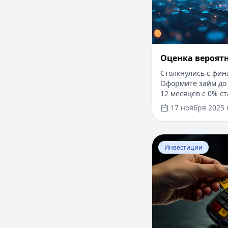
Оценка вероят
Столкнулись с фи
Оформите займ до 
12 месяцев с 0% ст
Без справок о дох
17 ноября 2025 г
решение за 5 мину
и прозрачно чере
Перейти к статье:
Инвестиции