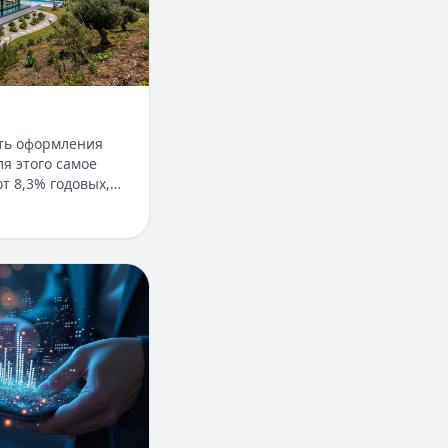
ть оформления
я этого самое
т 8,3% годовых,
5%, срок
1 дня. Доступны
с пониженной
без подтверждения
ое паи фондов?
остаточно выписки
я — до 30 лет.