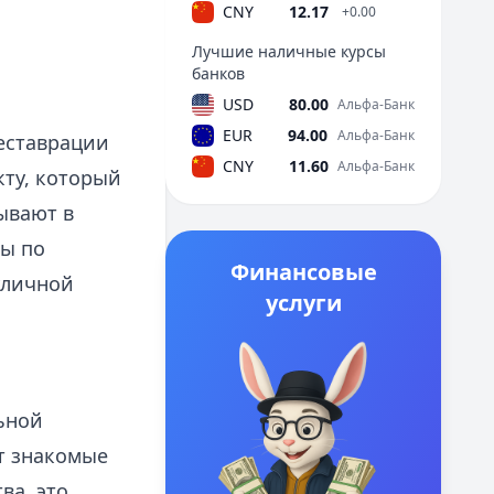
CNY
12.17
+0.00
Лучшие наличные курсы
банков
USD
80.00
Альфа-Банк
EUR
94.00
Альфа-Банк
еставрации
CNY
11.60
Альфа-Банк
кту, который
ывают в
мы по
Финансовые
уличной
услуги
ьной
т знакомые
ва, это