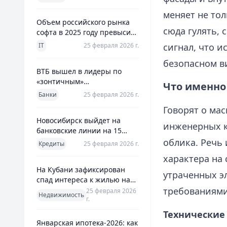
использования
меняет не то
Объем российского рынка
сюда гулять, 
софта в 2025 году превысил
800 млрд рублей
IT
25 февраля 2026 г.
сигнал, что и
безопасном в
ВТБ вышел в лидеры по
«зонтичным»
Что именно
поручительствам для МСП
Банки
25 февраля 2026 г.
Говорят о ма
Новосибирск выйдет на
инженерных к
банковские линии на 15
млрд рублей для закрытия
облика. Речь 
Кредиты
25 февраля 2026 г.
дефицита
характера на
На Кубани зафиксирован
утраченных э
спад интереса к жилью на
13%
требованиями
25 февраля 2026
Недвижимость
г.
Технические
Январская ипотека-2026: как