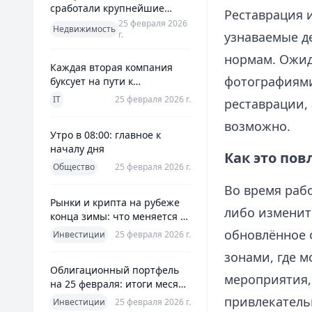
сработали крупнейшие
Реставрация и
банки и что это значит для
25 февраля 2026
Недвижимость
г.
узнаваемые д
заемщиков
нормам. Ожид
Каждая вторая компания
фотографиями
буксует на пути к
полноценной ERP
IT
25 февраля 2026 г.
реставрации, 
возможно.
Утро в 08:00: главное к
началу дня
Как это пов
Общество
25 февраля 2026 г.
Во время раб
Рынки и крипта на рубеже
либо изменит
конца зимы: что меняется к
25 февраля 2026
обновлённое 
Инвестиции
25 февраля 2026 г.
зонами, где м
Облигационный портфель
мероприятия,
на 25 февраля: итоги месяца
и планы на март
привлекатель
Инвестиции
25 февраля 2026 г.