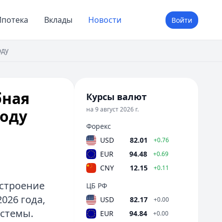
потека
Вклады
Новости
Войти
оду
бная
Курсы валют
на 9 август 2026 г.
году
Форекс
USD
82.01
+0.76
EUR
94.48
+0.69
CNY
12.15
+0.11
(строение
ЦБ РФ
026 года,
USD
82.17
+0.00
стемы.
EUR
94.84
+0.00