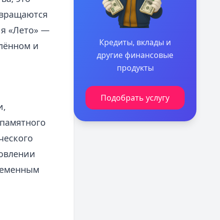
звращаются
ия «Лето» —
Кредиты, вклады и
влённом и
другие финансовые
продукты
Подобрать услугу
и,
 памятного
ческого
новлении
ременным