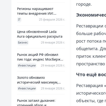
городе.
Регионы наращивают
темпы внедрения ИИ:
Экономичес
главное из отраслевого
IT
25 февраля 2026 г.
дайджеста дня
Реставрации 
Цена обновлённой Lada
больше рабоч
Aura официально раскрыта
рост потока 
Бизнес
29 января 2026 г.
общепита. Дл
Рынок акций РФ обновил
приток клиен
пик года: индекс Мосбиржи
пространство 
на новом максимуме 2026-го
Инвестиции
29 января 2026 г.
Что ещё во
Золото обновило
исторический максимум,
Реставрация 
превысив планку в $5600 за
Инвестиции
29 января 2026 г.
унцию
историческог
объекты, где
Рынок затаил дыхание:
утренний обзор и