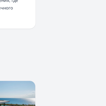
ения, где
ичного
 в Крыму