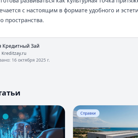
 готова развиваться как культурная точка притяж
ечается с настоящим в формате удобного и эстет
о пространства.
я Кредитный Зай
:
Kreditzay.ru
вано:
16 октября 2025 г.
татьи
Оценка вероятности банкротства
Перейти к статье:
Ипотека
Справки