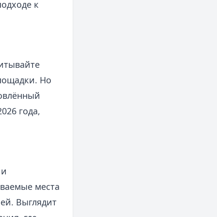
подходе к
читывайте
лощадки. Но
новлённый
026 года,
 и
аваемые места
ей. Выглядит