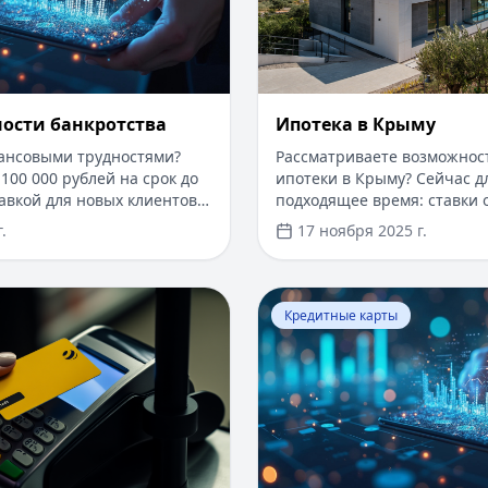
ности банкротства
Ипотека в Крыму
нансовыми трудностями?
Рассматриваете возможнос
100 000 рублей на срок до
ипотеки в Крыму? Сейчас дл
авкой для новых клиентов.
подходящее время: ставки о
одах и документов —
первоначальный взнос от 1
.
17 ноября 2025 г.
т. Получите деньги быстро
рассмотрения заявки — от 
з проверенные сервисы.
программы господдержки 
ставкой от 6%. Одобрение 
​Как оформить кредитную карту Билайн
Перейти к статье:
Что так
дохода справкой 2-НДФЛ, д
Кредитные карты
по счету. Срок кредитовани