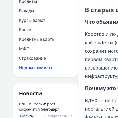
Кредиты
В старых 
Вклады
Курсы валют
Что объяви
Банки
Коротко и по
Кредитные карты
кафе «Лето» (
МФО
сохранит ист
Страхование
первом кварт
возвращению 
Недвижимость
инфраструкту
Почему это
Новости
ВДНХ — не пр
BNPL в России: рост
ностальгией 
сохранится благодаря
новым сценариям
Кредиты
25 февраля 2026 г.
фасады и вну