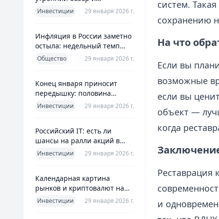
систем. Такая
ориентиры для инвесторов
Инвестиции
29 января 2026 г.
сохранению на
Инфляция в России заметно
На что обр
остыла: недельный темп
упал более чем вдвое
Общество
29 января 2026 г.
Если вы план
возможные вр
Конец января приносит
передышку: половина
если вы цени
годовой цели ЦБ «сделана»
Инвестиции
29 января 2026 г.
объект — лучш
всего за месяц
когда рестав
Российский IT: есть ли
шансы на ралли акций в
Заключение
2026 без опоры на ИИ
Инвестиции
29 января 2026 г.
Реставрация к
Календарная картина
современност
рынков и криптовалют на
четверг, 29 января 2026
Инвестиции
29 января 2026 г.
и одновремен