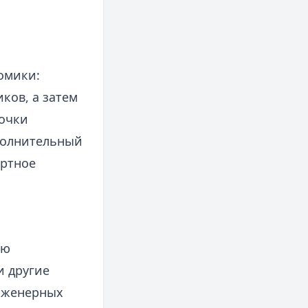
омики:
ков, а затем
точки
ополнительный
ортное
ию
и другие
инженерных