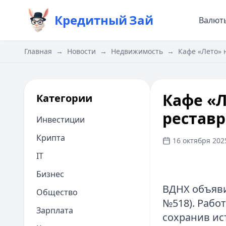
Кредитный
Зай
Валют
Главная
→
Новости
→
Недвижимость
→
Кафе «Лето» 
Кафе «
Категории
реставр
Инвестиции
Крипта
16 октября 2025
IT
Бизнес
ВДНХ объяви
Общество
№518). Рабо
Зарплата
сохранив ис