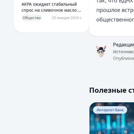
так, что ВДНХ
АКРА ожидает стабильный
прошлое встр
спрос на сливочное масло в
2026 году
Общество
29 января 2026 г.
общественног
Редакци
Источник
Опублико
Полезные с
Перейти к статье:
Интернет-банк