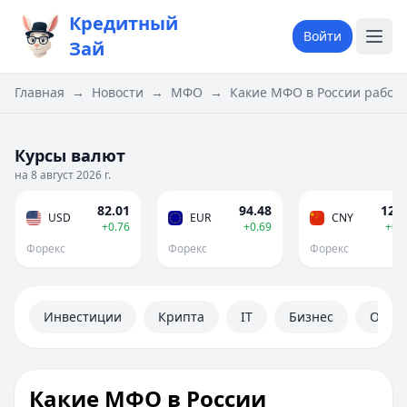
Кредитный
Войти
Зай
Главная
→
Новости
→
МФО
→
Какие МФО в России работа
Курсы валют
на 8 август 2026 г.
82.01
94.48
12.1
USD
EUR
CNY
+0.76
+0.69
+0.
Форекс
Форекс
Форекс
Инвестиции
Крипта
IT
Бизнес
Обще
Какие МФО в России