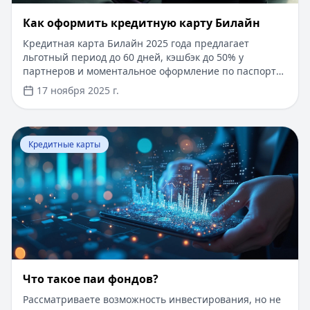
​Как оформить кредитную карту Билайн
Кредитная карта Билайн 2025 года предлагает
льготный период до 60 дней, кэшбэк до 50% у
партнеров и моментальное оформление по паспорту.
Заемные средства до 300 000 рублей доступны без
17 ноября 2025 г.
подтверждения дохода. Узнайте, как получить карту с
выгодными условиями и управлять финансами
эффективно. Для сравнения кредитных продуктов и
Перейти к статье:
Что такое паи фондов?
выбора оптимального решения воспользуйтесь
Кредитные карты
сервисом Кредитный Зай, где собраны актуальные
предложения от ведущих банков
Что такое паи фондов?
Рассматриваете возможность инвестирования, но не