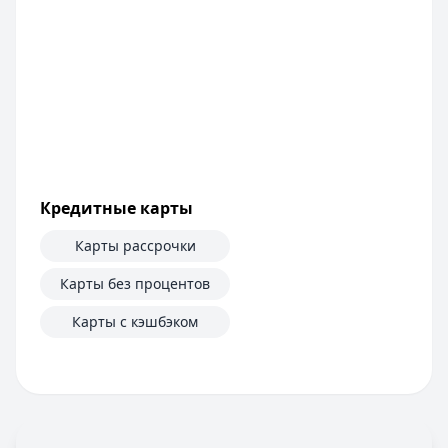
Сумма:
100 000
–
5 000 000
₽
Срок: до
60
мес.
ПСК:
42.2
%
Рейтинг:
4.6
Т-Банк
— Под залог недвижимости
Сумма:
200 000
–
30 000 000
₽
Срок: до
180
мес.
ПСК:
34.9
%
Кредитные карты
Рейтинг:
4.5
(13 отзывов)
Все кредиты
Карты рассрочки
Кредитные карты — лучшие предложения
Банк ПСБ
— Кредитная карта 180 дней без %
Карты без процентов
Лимит: до
1 000 000 ₽
Карты с кэшбэком
Льготный период:
180 дней
Обслуживание:
Бесплатно
Рейтинг:
4.7
Банк ЗЕНИТ
— Карта привилегий
Лимит: до
2 000 000 ₽