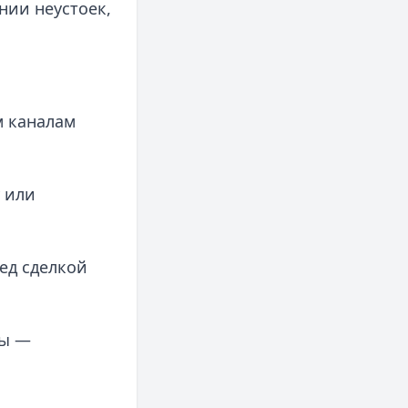
нии неустоек,
м каналам
у или
ед сделкой
ты —