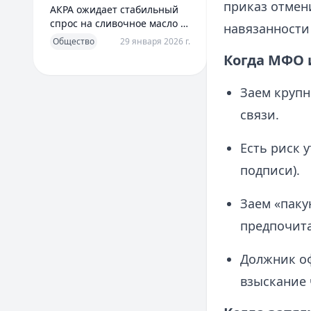
приказ отмени
АКРА ожидает стабильный
спрос на сливочное масло в
навязанности 
2026 году
Общество
29 января 2026 г.
Когда МФО 
Заем крупн
связи.
Есть риск 
подписи).
Заем «паку
предпочита
Должник оф
взыскание 