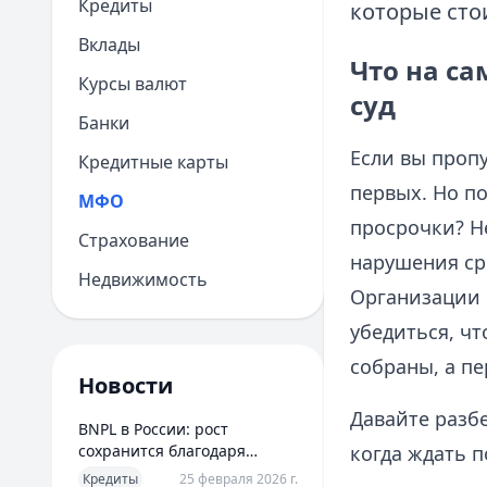
Кредиты
которые сто
Вклады
Что на са
Курсы валют
суд
Банки
Если вы проп
Кредитные карты
первых. Но п
МФО
просрочки? Не
Страхование
нарушения сро
Недвижимость
Организации 
убедиться, чт
собраны, а п
Новости
Давайте разб
BNPL в России: рост
сохранится благодаря
когда ждать п
новым сценариям
Кредиты
25 февраля 2026 г.