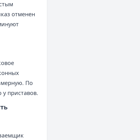
остым
иказ отменен
минуют
ковое
аконных
змерную. По
 у приставов.
ть
 заемщик