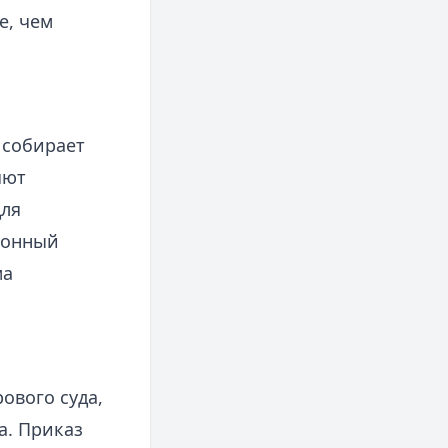
е, чем
 собирает
яют
для
ионный
ма
ового суда,
а. Приказ