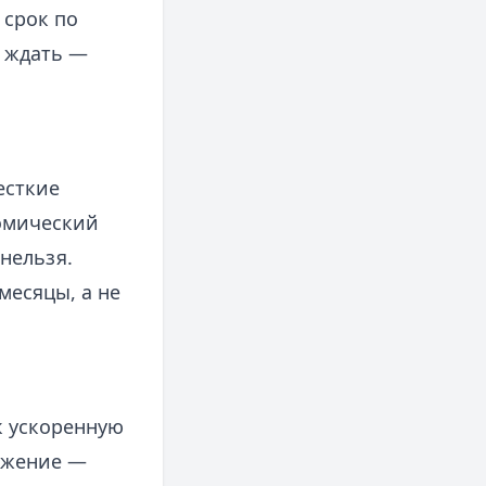
 срок по
т ждать —
есткие
омический
нельзя.
месяцы, а не
к ускоренную
ражение —