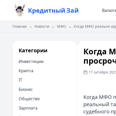
Кредитный
Зай
Валют
Главная
→
Новости
→
МФО
→
Когда МФО реально иду
Когда М
Категории
просроч
Инвестиции
Крипта
17 октября 2025
IT
Бизнес
Когда МФО п
Общество
реальный та
Зарплата
судебного п