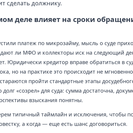
ит сделать должнику.
мом деле влияет на сроки обраще
устили платеж по микрозайму, мысль о суде прих
одают ли МФО и коллекторы иск на следующий де
т. Юридически кредитор вправе обратиться в суд
ка, но на практике это происходит не мгновенно
стараются пройти стандартные этапы досудебног
о долг «созрел» для суда: сумма достаточна, доку
ерспективы взыскания понятны.
ерем типичный таймлайн и исключения, чтобы п
овестку, а когда — еще есть шанс договориться.