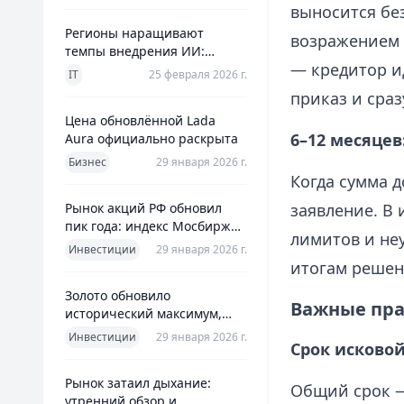
выносится бе
Регионы наращивают
возражением 
темпы внедрения ИИ:
— кредитор и
главное из отраслевого
IT
25 февраля 2026 г.
дайджеста дня
приказ и сраз
Цена обновлённой Lada
6–12 месяцев
Aura официально раскрыта
Бизнес
29 января 2026 г.
Когда сумма д
Рынок акций РФ обновил
заявление. В 
пик года: индекс Мосбиржи
лимитов и неу
на новом максимуме 2026-го
Инвестиции
29 января 2026 г.
итогам решен
Золото обновило
Важные пра
исторический максимум,
превысив планку в $5600 за
Инвестиции
29 января 2026 г.
Срок исково
унцию
Рынок затаил дыхание:
Общий срок —
утренний обзор и