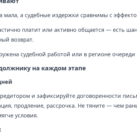
гивают
а мала, а судебные издержки сравнимы с эффекто
стично платит или активно общается — есть шан
ый возврат.
ужена судебной работой или в регионе очереди в
 должнику на каждом этапе
дней
кредитором и зафиксируйте договоренности пись
ция, продление, рассрочка. Не тяните — чем ран
мягче условия.
х