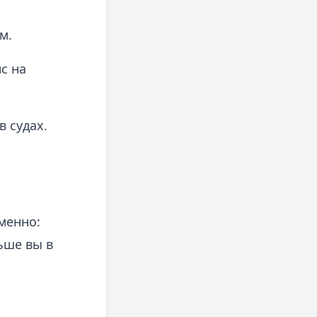
м.
с на
 судах.
менно:
ьше вы в