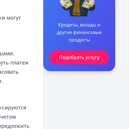
ки могут
Кредиты, вклады и
другие финансовые
продукты
ушами,
Подобрать услугу
нуть платеж
асовать
.
иксируются
учетом
предложить