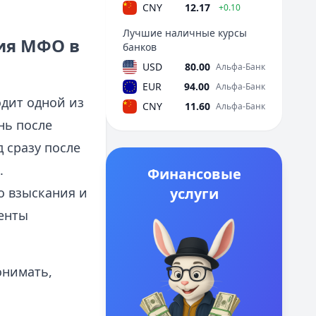
CNY
12.17
+0.10
Лучшие наличные курсы
ния МФО в
банков
USD
80.00
Альфа-Банк
EUR
94.00
Альфа-Банк
одит одной из
CNY
11.60
Альфа-Банк
нь после
 сразу после
.
Финансовые
о взыскания и
услуги
менты
онимать,