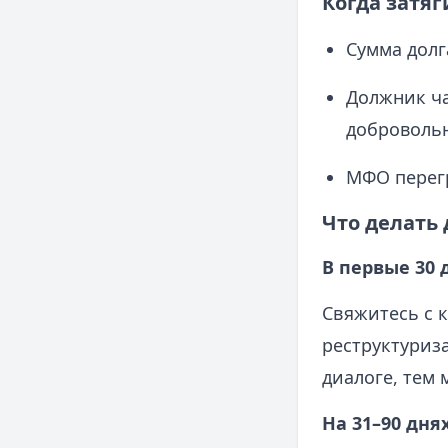
Когда затя
Сумма долг
Должник ча
добровольн
МФО перегр
Что делать
В первые 30 
Свяжитесь с 
реструктуриза
диалоге, тем 
На 31–90 дня