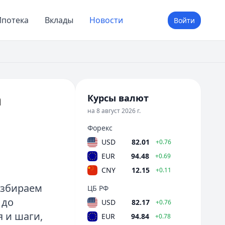
потека
Вклады
Новости
Войти
а
Курсы валют
на 8 август 2026 г.
Форекс
USD
82.01
+0.76
EUR
94.48
+0.69
CNY
12.15
+0.11
азбираем
ЦБ РФ
 до
USD
82.17
+0.76
 и шаги,
EUR
94.84
+0.78