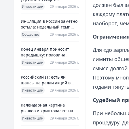
должен был за
ориентиры для инвесторов
Инвестиции
29 января 2026 г.
каждому плате
Инфляция в России заметно
наоборот, чем
остыла: недельный темп
упал более чем вдвое
Общество
29 января 2026 г.
Ограничения
Конец января приносит
Для «до зарп
передышку: половина
лимиты общей
годовой цели ЦБ «сделана»
Инвестиции
29 января 2026 г.
всего за месяц
смысл долгой
Поэтому многи
Российский IT: есть ли
шансы на ралли акций в
годами тянуть
2026 без опоры на ИИ
Инвестиции
29 января 2026 г.
Судебный пр
Календарная картина
рынков и криптовалют на
При небольши
четверг, 29 января 2026
Инвестиции
29 января 2026 г.
процедуру. Д