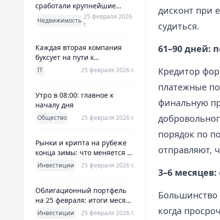
сработали крупнейшие
дисконт при 
банки и что это значит для
25 февраля 2026
Недвижимость
г.
судиться.
заемщиков
Каждая вторая компания
61–90 дней: 
буксует на пути к
полноценной ERP
Кредитор форм
IT
25 февраля 2026 г.
платежные по
Утро в 08:00: главное к
финальную пр
началу дня
добровольног
Общество
25 февраля 2026 г.
порядок по п
Рынки и крипта на рубеже
отправляют, ч
конца зимы: что меняется к
25 февраля 2026
Инвестиции
25 февраля 2026 г.
3–6 месяцев:
Облигационный портфель
Большинство 
на 25 февраля: итоги месяца
когда просроч
и планы на март
Инвестиции
25 февраля 2026 г.