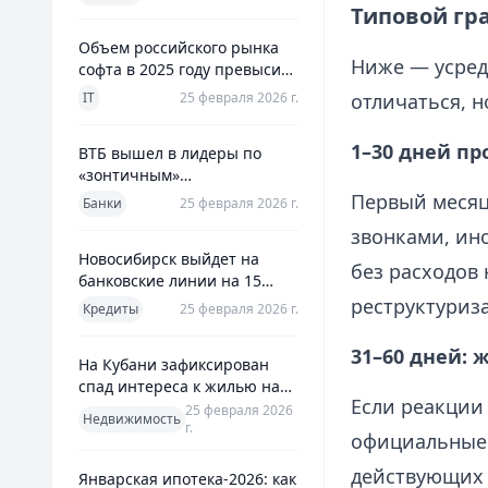
использования
Типовой гр
Объем российского рынка
Ниже — усред
софта в 2025 году превысил
800 млрд рублей
IT
25 февраля 2026 г.
отличаться, н
1–30 дней п
ВТБ вышел в лидеры по
«зонтичным»
поручительствам для МСП
Первый месяц
Банки
25 февраля 2026 г.
звонками, ин
Новосибирск выйдет на
без расходов 
банковские линии на 15
млрд рублей для закрытия
реструктуриз
Кредиты
25 февраля 2026 г.
дефицита
31–60 дней: 
На Кубани зафиксирован
спад интереса к жилью на
Если реакции
13%
25 февраля 2026
Недвижимость
г.
официальные 
действующих 
Январская ипотека-2026: как