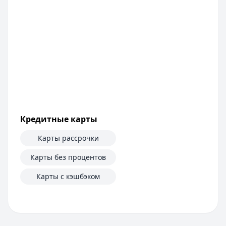
Банк ЗЕНИТ
— Наличными
Сумма:
100 000
–
5 000 000
₽
Срок: до
60
мес.
ПСК:
42.2
%
Рейтинг:
4.6
Т-Банк
— Под залог недвижимости
Сумма:
200 000
–
30 000 000
₽
Срок: до
180
мес.
ПСК:
34.9
%
Кредитные карты
Рейтинг:
4.5
(13 отзывов)
Все кредиты
Карты рассрочки
Кредитные карты — лучшие предложения
Банк ПСБ
— Кредитная карта 180 дней без %
Карты без процентов
Лимит: до
1 000 000 ₽
Карты с кэшбэком
Льготный период:
180 дней
Обслуживание:
Бесплатно
Рейтинг:
4.7
Банк ЗЕНИТ
— Карта привилегий