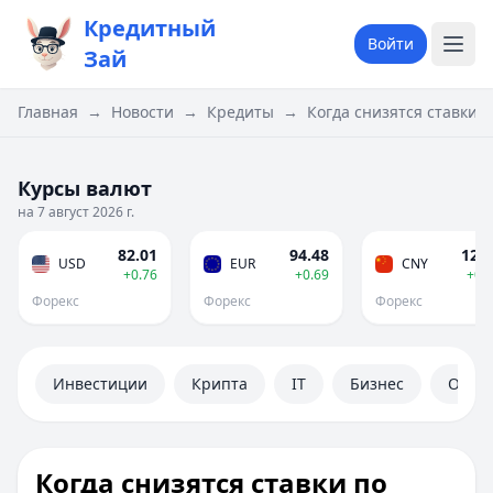
Кредитный
Войти
Зай
Главная
→
Новости
→
Кредиты
→
Когда снизятся ставки п
Курсы валют
на 7 август 2026 г.
82.01
94.48
12.1
USD
EUR
CNY
+0.76
+0.69
+0.
Форекс
Форекс
Форекс
Инвестиции
Крипта
IT
Бизнес
Обще
Когда снизятся ставки по