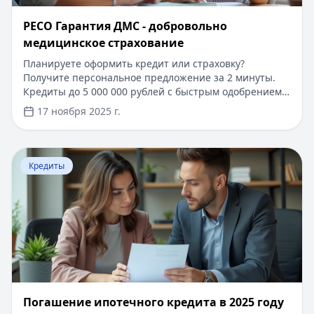
​РЕСО Гарантия ДМС - добровольно
медицинское страхование
Планируете оформить кредит или страховку?
Получите персональное предложение за 2 минуты.
Кредиты до 5 000 000 рублей с быстрым одобрением
по паспорту. Первый займ под 0%, решение за 15
17 ноября 2025 г.
минут. На портале Кредитный Зай вы найдете
выгодные условия кредитования и страхования от
надежных компаний. Узнайте больше о программах
Перейти к статье:
Погашение ипотечного кредита в 20
ДМС и других финансовых продуктах, подберите
Кредиты
оптимальное решение под ваши потребности.
Погашение ипотечного кредита в 2025 году