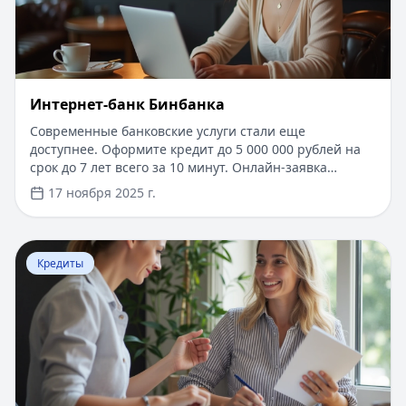
Интернет-банк Бинбанка
Современные банковские услуги стали еще
доступнее. Оформите кредит до 5 000 000 рублей на
срок до 7 лет всего за 10 минут. Онлайн-заявка
рассматривается моментально, нужен только
17 ноября 2025 г.
паспорт. Первые 14 дней - льготный период по
сниженной ставке. Получение средств на карту
любого банка в течение часа после одобрения.
Перейти к статье:
​РЕСО Гарантия ДМС - добровольно
Удобное управление кредитом через личный кабинет
Кредиты
с возможностью досрочного погашения без комиссий.