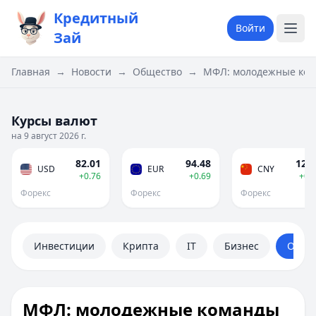
Кредитный
Войти
Зай
Главная
→
Новости
→
Общество
→
МФЛ: молодежные кома
Курсы валют
на 9 август 2026 г.
82.01
94.48
12.1
USD
EUR
CNY
+0.76
+0.69
+0.
Форекс
Форекс
Форекс
Инвестиции
Крипта
IT
Бизнес
Обще
МФЛ: молодежные команды