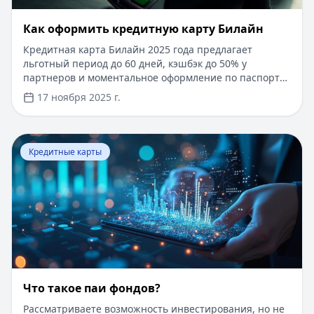
​Как оформить кредитную карту Билайн
Кредитная карта Билайн 2025 года предлагает
льготный период до 60 дней, кэшбэк до 50% у
партнеров и моментальное оформление по паспорту.
Заемные средства до 300 000 рублей доступны без
17 ноября 2025 г.
подтверждения дохода. Узнайте, как получить карту с
выгодными условиями и управлять финансами
эффективно. Для сравнения кредитных продуктов и
Перейти к статье:
Что такое паи фондов?
выбора оптимального решения воспользуйтесь
Кредитные карты
сервисом Кредитный Зай, где собраны актуальные
предложения от ведущих банков
Что такое паи фондов?
Рассматриваете возможность инвестирования, но не