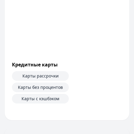
Банк ЗЕНИТ
— Наличными
Сумма:
100 000
–
5 000 000
₽
Срок: до
60
мес.
ПСК:
42.2
%
Рейтинг:
4.6
Т-Банк
— Под залог недвижимости
Сумма:
200 000
–
30 000 000
₽
Срок: до
180
мес.
ПСК:
34.9
%
Кредитные карты
Рейтинг:
4.5
(13 отзывов)
Все кредиты
Карты рассрочки
Кредитные карты — лучшие предложения
Банк ПСБ
— Кредитная карта 180 дней без %
Карты без процентов
Лимит: до
1 000 000 ₽
Карты с кэшбэком
Льготный период:
180 дней
Обслуживание:
Бесплатно
Рейтинг:
4.7
Банк ЗЕНИТ
— Карта привилегий
Лимит: до
2 000 000 ₽