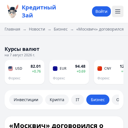
Кредитный
Войти
Зай
Главная
→
Новости
→
Бизнес
→
«Москвич» договорился 
Курсы валют
на 7 август 2026 г.
82.01
94.48
12.1
USD
EUR
CNY
+0.76
+0.69
+0.
Форекс
Форекс
Форекс
Инвестиции
Крипта
IT
Бизнес
Обще
«Москвич» договорился о