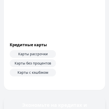
Срок: до
60
мес.
ПСК:
42.2
%
Рейтинг:
4.6
Т-Банк
— Под залог недвижимости
Сумма:
200 000
–
30 000 000
₽
Срок: до
180
мес.
ПСК:
34.9
%
Кредитные карты
Рейтинг:
4.5
(13 отзывов)
Все кредиты
Карты рассрочки
Кредитные карты — лучшие предложения
Банк ЗЕНИТ
— Карта привилегий
Карты без процентов
Лимит: до
2 000 000 ₽
Карты с кэшбэком
Льготный период:
120 дней
Обслуживание:
Бесплатно
Рейтинг:
4.6
Банк ПСБ
— Кредитная карта 180 дней без %
Лимит: до
1 000 000 ₽
Льготный период:
180 дней
Экономьте на кредитах и