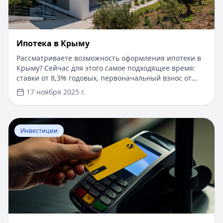
Ипотека в Крыму
Рассматриваете возможность оформления ипотеки в
Крыму? Сейчас для этого самое подходящее время:
ставки от 8,3% годовых, первоначальный взнос от
15%, срок рассмотрения заявки — от 1 дня. Доступны
17 ноября 2025 г.
программы господдержки с пониженной ставкой от
6%. Одобрение без подтверждения дохода справкой
2-НДФЛ, достаточно выписки по счету. Срок
Перейти к статье:
​Как оформить кредитную карту Бил
кредитования — до 30 лет.
Инвестиции