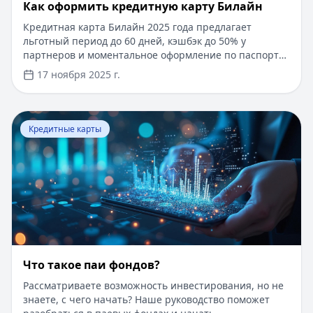
​Как оформить кредитную карту Билайн
Кредитная карта Билайн 2025 года предлагает
льготный период до 60 дней, кэшбэк до 50% у
партнеров и моментальное оформление по паспорту.
Заемные средства до 300 000 рублей доступны без
17 ноября 2025 г.
подтверждения дохода. Узнайте, как получить карту с
выгодными условиями и управлять финансами
эффективно. Для сравнения кредитных продуктов и
Перейти к статье:
Что такое паи фондов?
выбора оптимального решения воспользуйтесь
Кредитные карты
сервисом Кредитный Зай, где собраны актуальные
предложения от ведущих банков
Что такое паи фондов?
Рассматриваете возможность инвестирования, но не
знаете, с чего начать? Наше руководство поможет