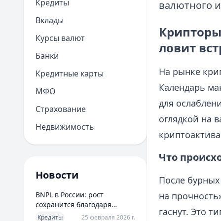
Кредиты
валютного и
Вклады
Крипторын
Курсы валют
ловит вс
Банки
На рынке крип
Кредитные карты
Календарь мак
МФО
для ослаблени
Страхование
оглядкой на в
Недвижимость
криптоактива
Что происх
Новости
После бурных
BNPL в России: рост
на прочность»
сохранится благодаря
гаснут. Это т
новым сценариям
Кредиты
25 февраля 2026 г.