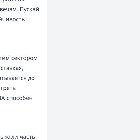
вечам. Пускай
ойчивость
ским сектором
ставках,
тывается до
отреть
ША способен
выжгли часть