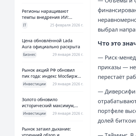
— Объёмы и ф
финансирован
Регионы наращивают
темпы внедрения ИИ:
неравномерно
главное из отраслевого
IT
25 февраля 2026 г.
выбрал напра
дайджеста дня
Цена обновлённой Lada
Что это зна
Aura официально раскрыта
Бизнес
29 января 2026 г.
— Риск-менед
приказы — не 
Рынок акций РФ обновил
пик года: индекс Мосбиржи
перестаёт раб
на новом максимуме 2026-го
Инвестиции
29 января 2026 г.
— Диверсифик
Золото обновило
отрабатывают
исторический максимум,
портфеле выс
превысив планку в $5600 за
Инвестиции
29 января 2026 г.
унцию
долей биткои
Рынок затаил дыхание:
— Тайминг. В
утренний обзор и