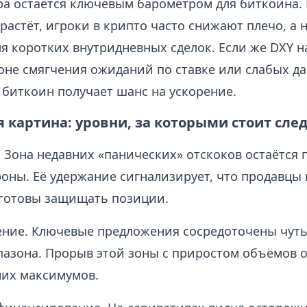
ра остаётся ключевым барометром для биткоина. 
растёт, игроки в крипто часто снижают плечо, а 
я коротких внутридневных сделок. Если же DXY н
оне смягчения ожиданий по ставке или слабых д
 биткоин получает шанс на ускорение.
 картина: уровни, за которыми стоит сле
 Зона недавних «панических» отскоков остаётся
оны. Её удержание сигнализирует, что продавцы
 готовы защищать позиции.
ние. Ключевые предложения сосредоточены чут
пазона. Прорыв этой зоны с приростом объёмов о
них максимумов.