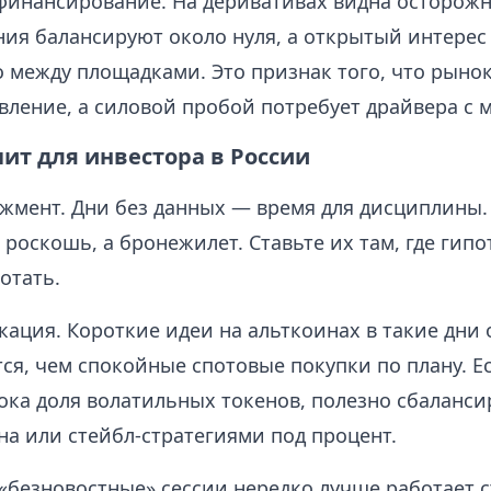
инансирование. На деривативах видна осторожно
ия балансируют около нуля, а открытый интерес
 между площадками. Это признак того, что рынок
вление, а силовой пробой потребует драйвера с 
чит для инвестора в России
жмент. Дни без данных — время для дисциплины.
роскошь, а бронежилет. Ставьте их там, где гип
отать.
ация. Короткие идеи на альткоинах в такие дни
ся, чем спокойные спотовые покупки по плану. Ес
ока доля волатильных токенов, полезно сбаланси
на или стейбл-стратегиями под процент.
 «безновостные» сессии нередко лучше работает с