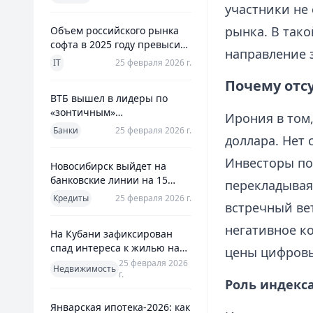
использования
участники не 
рынка. В так
Объем российского рынка
софта в 2025 году превысил
направление з
800 млрд рублей
IT
25 февраля 2026 г.
Почему отс
ВТБ вышел в лидеры по
«зонтичным»
Ирония в том,
поручительствам для МСП
Банки
25 февраля 2026 г.
доллара. Нет 
Инвесторы по
Новосибирск выйдет на
банковские линии на 15
перекладывая
млрд рублей для закрытия
Кредиты
25 февраля 2026 г.
встречный вет
дефицита
негативное к
На Кубани зафиксирован
спад интереса к жилью на
цены цифровы
13%
25 февраля 2026
Недвижимость
г.
Роль индекс
Январская ипотека-2026: как