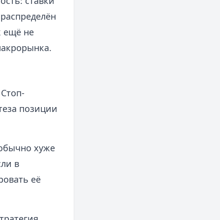
сть: ставки
 распределён
 ещё не
макрорынка.
 Стоп-
отеза позиции
 обычно хуже
ли в
ровать её
тратегия