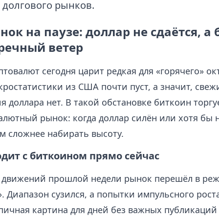
 долгового рынков.
ок на паузе: доллар не сдаётся, а
тречный ветер
товалют сегодня царит редкая для «горячего» ок
ростатистики из США почти пуст, а значит, свеж
я доллара нет. В такой обстановке биткоин торгу
алютный рынок: когда доллар силён или хотя бы н
м сложнее набирать высоту.
одит с биткоином прямо сейчас
 движений прошлой недели рынок перешёл в ре
. Диапазон сузился, а попытки импульсного рост
ипичная картина для дней без важных публикаций