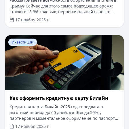
Рассматриваете возможность оформления ипотеки в
Крыму? Сейчас для этого самое подходящее время:
ставки от 8,3% годовых, первоначальный взнос от
15%, срок рассмотрения заявки — от 1 дня. Доступны
17 ноября 2025 г.
программы господдержки с пониженной ставкой от
6%. Одобрение без подтверждения дохода справкой
2-НДФЛ, достаточно выписки по счету. Срок
Перейти к статье:
​Как оформить кредитную карту Бил
кредитования — до 30 лет.
Инвестиции
​Как оформить кредитную карту Билайн
Кредитная карта Билайн 2025 года предлагает
льготный период до 60 дней, кэшбэк до 50% у
партнеров и моментальное оформление по паспорту.
Заемные средства до 300 000 рублей доступны без
17 ноября 2025 г.