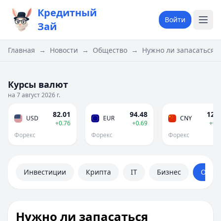
Кредитный
Войти
Зай
Главная
→
Новости
→
Общество
→
Нужно ли запасаться 
Курсы валют
на 7 август 2026 г.
82.01
94.48
12.1
USD
EUR
CNY
+0.76
+0.69
+0.
Форекс
Форекс
Форекс
Инвестиции
Крипта
IT
Бизнес
Обще
Нужно ли запасаться