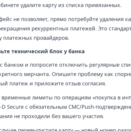
абинете удалите карту из списка привязанных.
фейс не позволяет, прямо потребуйте удаления к
рекращения рекуррентных платежей. Это стандар
у платежных провайдеров.
вьте технический блок у банка
с банком и попросите отключить регулярные спи
кретного мерчанта. Опишите проблему как спор
ый платеж и приложите отзыв согласия.
 временные лимиты по операциям «покупка в инт
‑D Secure с обязательным СМС/Push-подтвержден
ания не проходили без вашего участия.
случае перевыпустите карту — новый номер разор