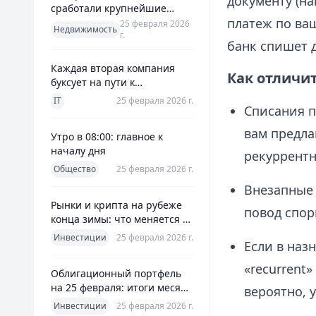
документу (на
сработали крупнейшие
платеж по ва
банки и что это значит для
25 февраля 2026
Недвижимость
г.
заемщиков
банк спишет 
Каждая вторая компания
Как отличит
буксует на пути к
полноценной ERP
IT
25 февраля 2026 г.
Списания п
вам предла
Утро в 08:00: главное к
началу дня
рекуррентн
Общество
25 февраля 2026 г.
Внезапные 
Рынки и крипта на рубеже
повод спор
конца зимы: что меняется к
25 февраля 2026
Инвестиции
25 февраля 2026 г.
Если в наз
«recurrent
Облигационный портфель
на 25 февраля: итоги месяца
вероятно, 
и планы на март
Инвестиции
25 февраля 2026 г.