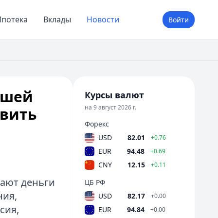
потека
Вклады
Новости
Войти
ашей
Курсы валют
на 9 август 2026 г.
овить
Форекс
USD
82.01
+0.76
EUR
94.48
+0.69
CNY
12.15
+0.11
ают деньги
ЦБ РФ
ния,
USD
82.17
+0.00
сия,
EUR
94.84
+0.00