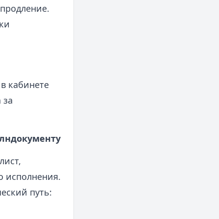
 продление.
тки
 в кабинете
 за
олндокументу
лист,
о исполнения.
еский путь: