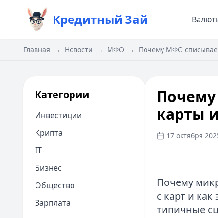
Кредитный
Зай
Валют
Главная
→
Новости
→
МФО
→
Почему МФО списывает 
Почему
Категории
карты и
Инвестиции
Крипта
17 октября 2025
IT
Бизнес
Почему микр
Общество
с карт и как
Зарплата
типичные сц