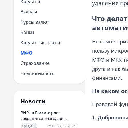
Кредиты
удаление пр
Вклады
Что делат
Курсы валют
автомати
Банки
Не самое при
Кредитные карты
пользу микро
МФО
МФО и МКК тян
Страхование
друга и как б
Недвижимость
финансами.
На каком о
Новости
Правовой фун
BNPL в России: рост
1. Добровол
сохранится благодаря
новым сценариям
Кредиты
25 февраля 2026 г.