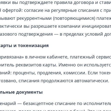
явки вы подтверждаете правила договора и стави
й офертой: согласие на регулярные списания с п
азывают рекуррентными (повторяющимися) платеж
актически вы разрешаете компании инициирова
разового подтверждения — в пределах условий до
карты и токенизация
«привязана» в личном кабинете, платежный сервис
нитель реквизитов карты. Именно он используетс
аний: проценты, продления, комиссии. Если токен
отозвано, списания продолжаются автоматически.
ельные документы
енарий — безакцептное списание по исполнител