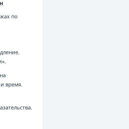
н
ежах по
дление.
и».
на
 и время.
азательства.