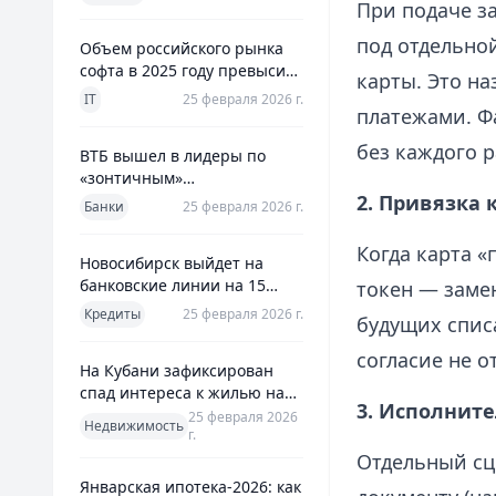
использования
При подаче за
под отдельно
Объем российского рынка
софта в 2025 году превысил
карты. Это н
800 млрд рублей
IT
25 февраля 2026 г.
платежами. Ф
без каждого 
ВТБ вышел в лидеры по
«зонтичным»
поручительствам для МСП
2. Привязка 
Банки
25 февраля 2026 г.
Когда карта 
Новосибирск выйдет на
банковские линии на 15
токен — заме
млрд рублей для закрытия
Кредиты
25 февраля 2026 г.
будущих спис
дефицита
согласие не 
На Кубани зафиксирован
спад интереса к жилью на
3. Исполнит
13%
25 февраля 2026
Недвижимость
г.
Отдельный сц
Январская ипотека-2026: как