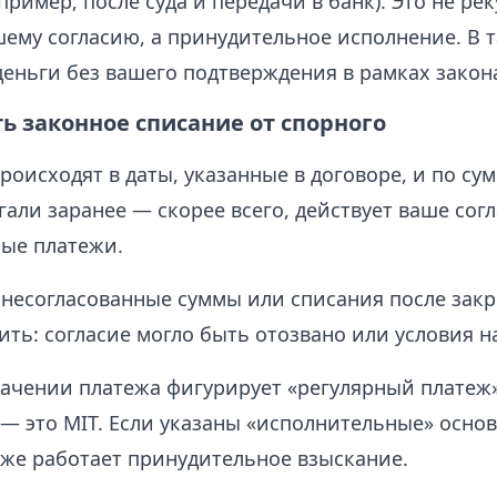
пример, после суда и передачи в банк). Это не р
шему согласию, а принудительное исполнение. В т
деньги без вашего подтверждения в рамках закон
ь законное списание от спорного
роисходят в даты, указанные в договоре, и по су
гали заранее — скорее всего, действует ваше согл
ые платежи.
несогласованные суммы или списания после зак
ить: согласие могло быть отозвано или условия 
начении платежа фигурирует «регулярный платеж»
» — это MIT. Если указаны «исполнительные» осно
уже работает принудительное взыскание.