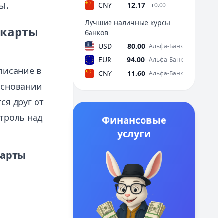
ы.
CNY
12.17
+0.00
Лучшие наличные курсы
 карты
банков
USD
80.00
Альфа-Банк
EUR
94.00
Альфа-Банк
писание в
CNY
11.60
Альфа-Банк
основании
ся друг от
троль над
Финансовые
услуги
карты