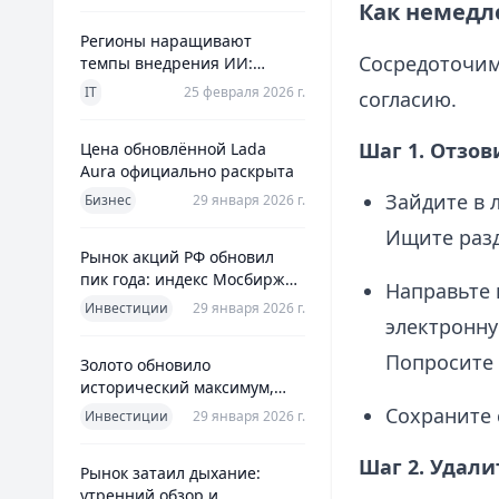
Как немедл
Регионы наращивают
Сосредоточим
темпы внедрения ИИ:
главное из отраслевого
IT
25 февраля 2026 г.
согласию.
дайджеста дня
Шаг 1. Отзов
Цена обновлённой Lada
Aura официально раскрыта
Зайдите в 
Бизнес
29 января 2026 г.
Ищите разд
Рынок акций РФ обновил
пик года: индекс Мосбиржи
Направьте 
на новом максимуме 2026-го
Инвестиции
29 января 2026 г.
электронну
Попросите 
Золото обновило
исторический максимум,
превысив планку в $5600 за
Сохраните 
Инвестиции
29 января 2026 г.
унцию
Шаг 2. Удали
Рынок затаил дыхание:
утренний обзор и