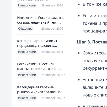
В том же к
ориентиры для инвесторов
Инвестиции
29 января 2026 г.
Если интер
Инфляция в России заметно
остыла: недельный темп
токена и п
упал более чем вдвое
Общество
29 января 2026 г.
процедура 
Конец января приносит
Шаг 3. Поста
передышку: половина
годовой цели ЦБ «сделана»
Инвестиции
29 января 2026 г.
Свяжитесь 
всего за месяц
пользу кон
Российский IT: есть ли
рекуррентн
шансы на ралли акций в
2026 без опоры на ИИ
Инвестиции
29 января 2026 г.
Установите
включите 3
Календарная картина
рынков и криптовалют на
новые спис
четверг, 29 января 2026
Инвестиции
29 января 2026 г.
В крайнем 