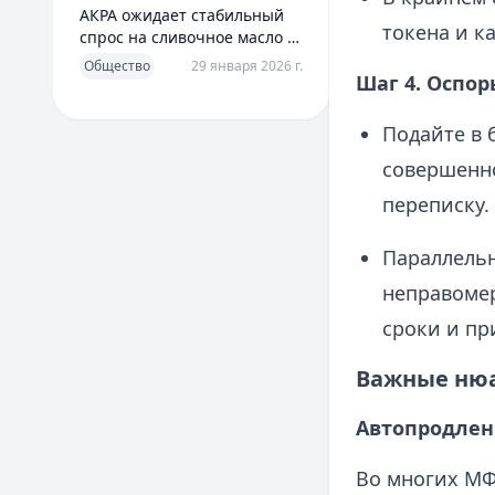
АКРА ожидает стабильный
токена и к
спрос на сливочное масло в
2026 году
Общество
29 января 2026 г.
Шаг 4. Оспор
Подайте в 
совершенно
переписку.
Параллельн
неправомер
сроки и пр
Важные нюа
Автопродлен
Во многих МФ