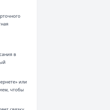
арточного
тная
сания в
ный
ернете» или
ием, чтобы
вет связку