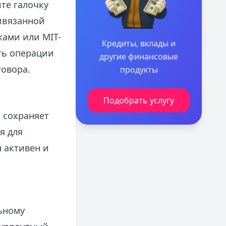
те галочку
ривязанной
ами или MIT-
Кредиты, вклады и
ть операции
другие финансовые
говора.
продукты
Подобрать услугу
 сохраняет
я для
 активен и
ьному