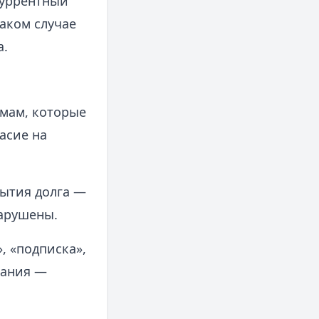
екуррентный
аком случае
а.
ммам, которые
асие на
рытия долга —
нарушены.
, «подписка»,
вания —