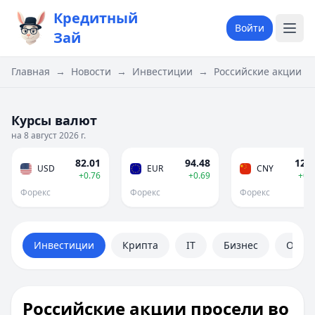
Кредитный
Войти
Зай
Главная
→
Новости
→
Инвестиции
→
Российские акции пр
Курсы валют
на 8 август 2026 г.
82.01
94.48
12.1
USD
EUR
CNY
+0.76
+0.69
+0.
Форекс
Форекс
Форекс
Инвестиции
Крипта
IT
Бизнес
Обще
Российские акции просели во