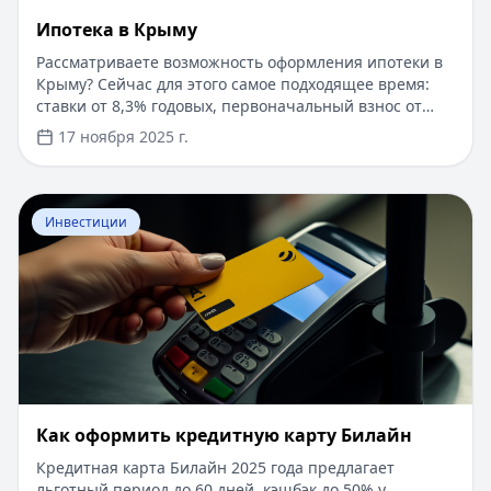
Ипотека в Крыму
Рассматриваете возможность оформления ипотеки в
Крыму? Сейчас для этого самое подходящее время:
ставки от 8,3% годовых, первоначальный взнос от
15%, срок рассмотрения заявки — от 1 дня. Доступны
17 ноября 2025 г.
программы господдержки с пониженной ставкой от
6%. Одобрение без подтверждения дохода справкой
2-НДФЛ, достаточно выписки по счету. Срок
Перейти к статье:
​Как оформить кредитную карту Бил
кредитования — до 30 лет.
Инвестиции
​Как оформить кредитную карту Билайн
Кредитная карта Билайн 2025 года предлагает
льготный период до 60 дней, кэшбэк до 50% у