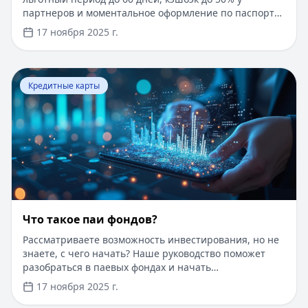
партнеров и моментальное оформление по паспорту.
Заемные средства до 300 000 рублей доступны без
17 ноября 2025 г.
подтверждения дохода. Узнайте, как получить карту с
выгодными условиями и управлять финансами
эффективно. Для сравнения кредитных продуктов и
Перейти к статье:
Что такое паи фондов?
выбора оптимального решения воспользуйтесь
Кредитные карты
сервисом Кредитный Зай, где собраны актуальные
предложения от ведущих банков
Что такое паи фондов?
Рассматриваете возможность инвестирования, но не
знаете, с чего начать? Наше руководство поможет
разобраться в паевых фондах и начать
инвестировать даже с небольшой суммы. Пока вы
17 ноября 2025 г.
думаете об инвестициях, воспользуйтесь быстрым