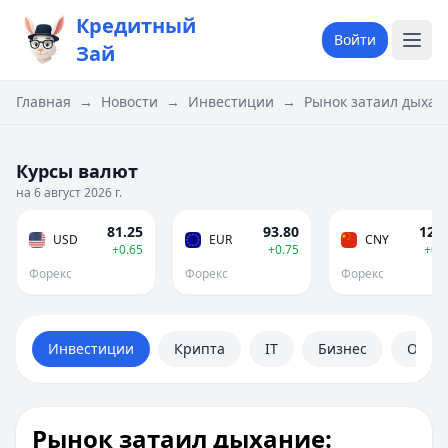
Кредитный
Войти
Зай
Главная
→
Новости
→
Инвестиции
→
Рынок затаил дыхан
Курсы валют
на 6 август 2026 г.
81.25
93.80
12.0
USD
EUR
CNY
+0.65
+0.75
+0.
Форекс
Форекс
Форекс
Инвестиции
Крипта
IT
Бизнес
Обще
Рынок затаил дыхание: