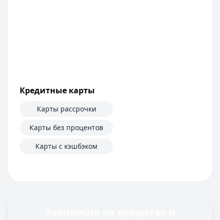
Срок: до
60
мес.
ПСК:
42.2
%
Рейтинг:
4.6
Т-Банк
— Под залог недвижимости
Сумма:
200 000
–
30 000 000
₽
Срок: до
180
мес.
ПСК:
34.9
%
Кредитные карты
Рейтинг:
4.5
(13 отзывов)
Все кредиты
Карты рассрочки
Кредитные карты — лучшие предложения
Банк ПСБ
— Кредитная карта 180 дней без %
Карты без процентов
Лимит: до
1 000 000 ₽
Карты с кэшбэком
Льготный период:
180 дней
Обслуживание:
Бесплатно
Рейтинг:
4.7
Банк ЗЕНИТ
— Карта привилегий
Лимит: до
2 000 000 ₽
Льготный период:
120 дней
Экономьте на кредитах и