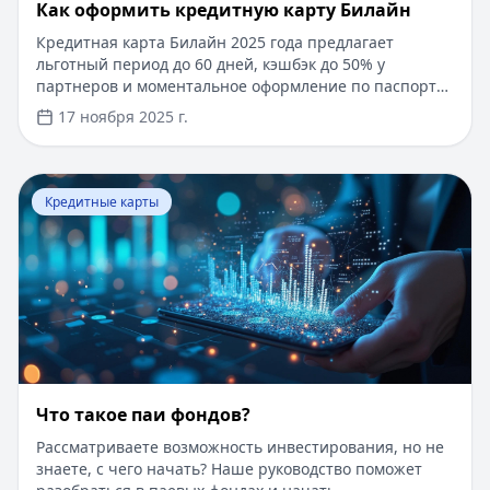
​Как оформить кредитную карту Билайн
Кредитная карта Билайн 2025 года предлагает
льготный период до 60 дней, кэшбэк до 50% у
партнеров и моментальное оформление по паспорту.
Заемные средства до 300 000 рублей доступны без
17 ноября 2025 г.
подтверждения дохода. Узнайте, как получить карту с
выгодными условиями и управлять финансами
эффективно. Для сравнения кредитных продуктов и
Перейти к статье:
Что такое паи фондов?
выбора оптимального решения воспользуйтесь
Кредитные карты
сервисом Кредитный Зай, где собраны актуальные
предложения от ведущих банков
Что такое паи фондов?
Рассматриваете возможность инвестирования, но не
знаете, с чего начать? Наше руководство поможет