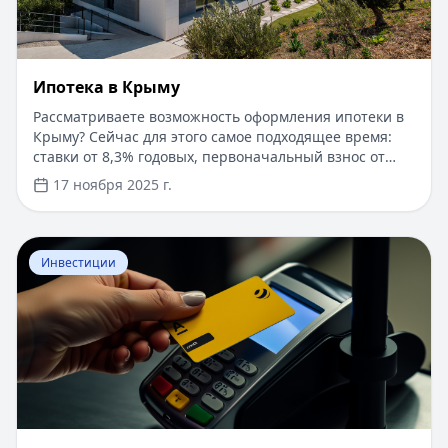
Ипотека в Крыму
Рассматриваете возможность оформления ипотеки в
Крыму? Сейчас для этого самое подходящее время:
ставки от 8,3% годовых, первоначальный взнос от
15%, срок рассмотрения заявки — от 1 дня. Доступны
17 ноября 2025 г.
программы господдержки с пониженной ставкой от
6%. Одобрение без подтверждения дохода справкой
2-НДФЛ, достаточно выписки по счету. Срок
Перейти к статье:
​Как оформить кредитную карту Бил
кредитования — до 30 лет.
Инвестиции