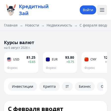
Кредитный
Войти
Зай
Главная
→
Новости
→
Недвижимость
→
С февраля вводят
Курсы валют
на 6 август 2026 г.
81.25
93.80
12.0
USD
EUR
CNY
+0.65
+0.75
+0.
Форекс
Форекс
Форекс
Инвестиции
Крипта
IT
Бизнес
Обще
С февраля вводят