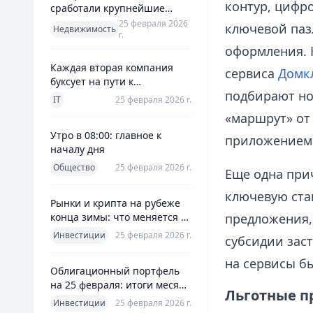
контур, цифро
сработали крупнейшие
банки и что это значит для
25 февраля 2026
ключевой паз
Недвижимость
г.
заемщиков
оформления. К
Каждая вторая компания
сервиса
Домк
буксует на пути к
подбирают но
полноценной ERP
IT
25 февраля 2026 г.
«маршрут» от
Утро в 08:00: главное к
приложением
началу дня
Общество
25 февраля 2026 г.
Еще одна при
ключевую ста
Рынки и крипта на рубеже
конца зимы: что меняется к
предложения,
25 февраля 2026
Инвестиции
25 февраля 2026 г.
субсидии зас
на сервисы б
Облигационный портфель
на 25 февраля: итоги месяца
Льготные п
и планы на март
Инвестиции
25 февраля 2026 г.