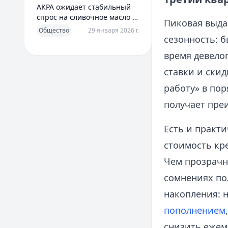
АКРА ожидает стабильный
спрос на сливочное масло в
Пиковая выда
2026 году
Общество
29 января 2026 г.
сезонность: 
время девело
ставки и ски
работу» в пор
получает пре
Есть и практ
стоимость кр
Чем прозрачне
сомнениях по
накопления: 
пополнением
снизить ежем