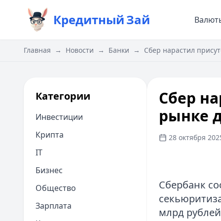
Кредитный
Зай
Валют
Главная
→
Новости
→
Банки
→
Сбер нарастил присут
Сбер на
Категории
рынке д
Инвестиции
Крипта
28 октября 2025
IT
Бизнес
Сбербанк со
Общество
секьюритиза
Зарплата
млрд рублей