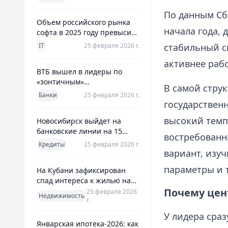
использования
По данным Сбе
Объем российского рынка
начала года, 
софта в 2025 году превысил
800 млрд рублей
IT
25 февраля 2026 г.
стабильный с
активнее раб
ВТБ вышел в лидеры по
«зонтичным»
В самой стру
поручительствам для МСП
Банки
25 февраля 2026 г.
государствен
высокий темп
Новосибирск выйдет на
банковские линии на 15
востребованн
млрд рублей для закрытия
Кредиты
25 февраля 2026 г.
дефицита
вариант, изуч
параметры и 
На Кубани зафиксирован
спад интереса к жилью на
13%
Почему цен
25 февраля 2026
Недвижимость
г.
У лидера сра
Январская ипотека-2026: как