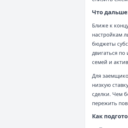
Что дальше
Ближе к конц
настройкам л
бюджеты субс
двигаться по
семей и акти
Для заемщико
низкую ставку
сделки. Чем б
пережить пов
Как подгото