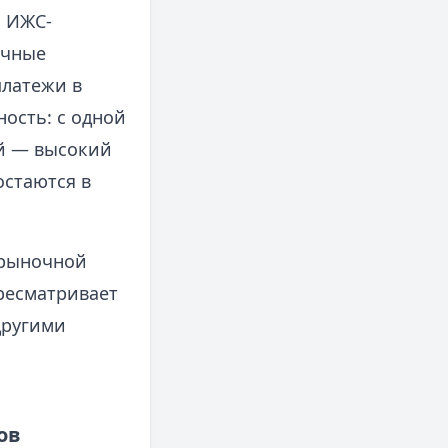
, ИЖС-
ечные
латежи в
ность: с одной
ой — высокий
остаются в
 рыночной
ересматривает
другими
ов