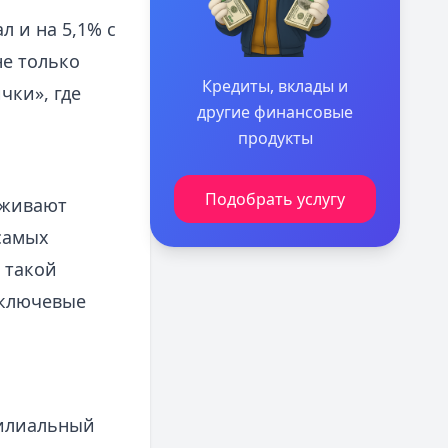
л и на 5,1% с
не только
Кредиты, вклады и
чки», где
другие финансовые
продукты
Подобрать услугу
рживают
самых
 такой
ключевые
филиальный