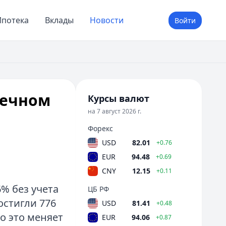
потека
Вклады
Новости
Войти
течном
Курсы валют
на 7 август 2026 г.
Форекс
USD
82.01
+0.76
EUR
94.48
+0.69
CNY
12.15
+0.11
% без учета
ЦБ РФ
остигли 776
USD
81.41
+0.48
о это меняет
EUR
94.06
+0.87