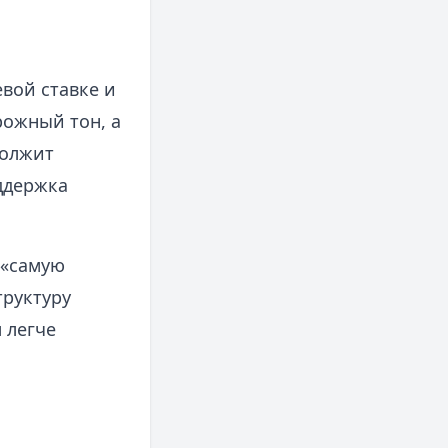
вой ставке и
рожный тон, а
должит
ддержка
 «самую
труктуру
 легче