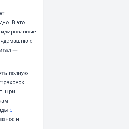
ет
но. В это
бсидированные
ит «домашнюю
питал —
ять полную
страховок.
т. При
кам
ады
с
взнос и