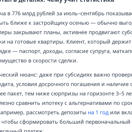
ча в 776 млрд рублей за июль–сентябрь показыва
быть ближе к застройщику осенью — обычно выгод
перы закрывают планы, активнее продвигают су
дки на готовые квартиры. Клиент, который держ
ядке — паспорт, доходы, согласие супруга, матка
имущество в скорости сделки.
ический нюанс: даже при субсидиях важно провер
едита, условия досрочного погашения и наличие 
е пакет, тем ниже сюрпризы на горизонте 3–5 ле
лезно сравнить ипотеку с альтернативами по сро
например, рассмотреть депозиты
на 1 год
или вкл
, чтобы сформировать больший первоначальный 
есячный платеж.