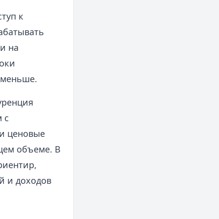
туп к
абатывать
и на
роки
 меньше.
уренция
 с
 и ценовые
щем объеме. В
риентир,
й и доходов