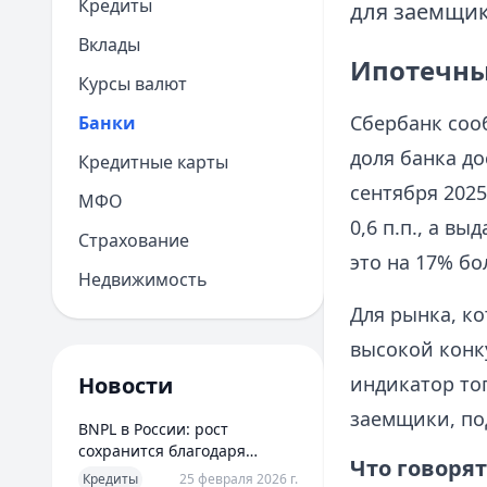
Кредиты
для заемщик
Вклады
Ипотечный
Курсы валют
Сбербанк соо
Банки
доля банка до
Кредитные карты
сентября 2025
МФО
0,6 п.п., а в
Страхование
это на 17% бо
Недвижимость
Для рынка, к
высокой конку
Новости
индикатор то
заемщики, по
BNPL в России: рост
сохранится благодаря
Что говоря
новым сценариям
Кредиты
25 февраля 2026 г.