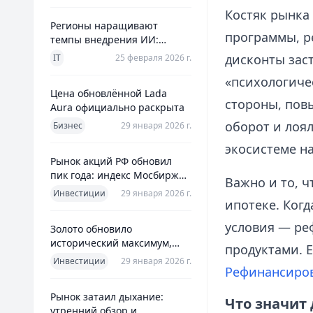
Костяк рынка
Регионы наращивают
программы, р
темпы внедрения ИИ:
главное из отраслевого
дисконты зас
IT
25 февраля 2026 г.
дайджеста дня
«психологичес
Цена обновлённой Lada
стороны, пов
Aura официально раскрыта
оборот и лоял
Бизнес
29 января 2026 г.
экосистеме на
Рынок акций РФ обновил
пик года: индекс Мосбиржи
Важно и то, 
на новом максимуме 2026-го
Инвестиции
29 января 2026 г.
ипотеке. Ког
условия — реф
Золото обновило
исторический максимум,
продуктами. Е
превысив планку в $5600 за
Инвестиции
29 января 2026 г.
Рефинансиро
унцию
Рынок затаил дыхание:
Что значит 
утренний обзор и