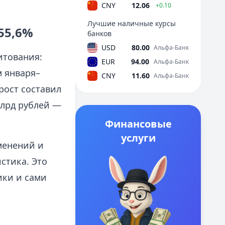
CNY
12.06
+0.10
Лучшие наличные курсы
55,6%
банков
USD
80.00
Альфа-Банк
итования:
EUR
94.00
Альфа-Банк
м января–
CNY
11.60
Альфа-Банк
рост составил
млрд рублей —
Финансовые
услуги
менений и
стика. Это
ики и сами