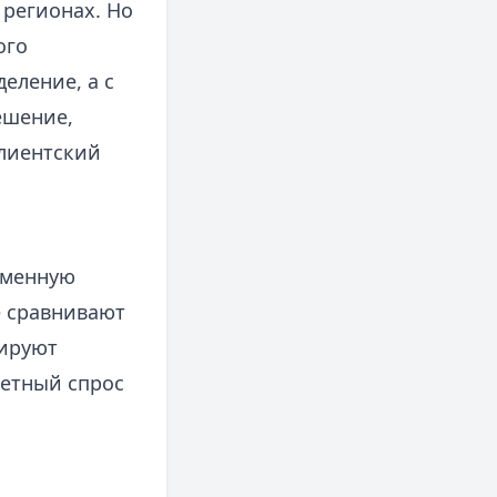
 регионах. Но
ого
еление, а с
ешение,
клиентский
еменную
е сравнивают
ируют
метный спрос