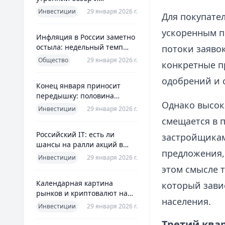
ориентиры для инвесторов
Инвестиции
29 января 2026 г.
Для покупател
ускоренным п
Инфляция в России заметно
остыла: недельный темп
потоки заявок
упал более чем вдвое
Общество
29 января 2026 г.
конкретные п
одобрений и 
Конец января приносит
передышку: половина
Однако высок
годовой цели ЦБ «сделана»
Инвестиции
29 января 2026 г.
всего за месяц
смещается в 
Российский IT: есть ли
застройщикам
шансы на ралли акций в
предложения,
2026 без опоры на ИИ
Инвестиции
29 января 2026 г.
этом смысле 
Календарная картина
который зави
рынков и криптовалют на
населения.
четверг, 29 января 2026
Инвестиции
29 января 2026 г.
Третий квар