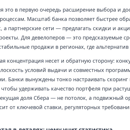
я это в первую очередь расширение выбора и дос
роцессам. Масштаб банка позволяет быстрее обр
, а партнерские сети — предлагать скидки и акци
роекты. Для девелоперов — это предсказуемые с
стабильные продажи в регионах, где альтернатив
ая концентрация несет и обратную сторону: конк
плоскость условий выдачи и совместных программ
и. Банки вынуждены тонко настраивать скоринг
 чтобы удерживать качество портфеля при расту
текущая доля Сбера — не потолок, а подвижный о
сит от ключевой ставки, регуляторных требовани
тал в деталях: чему учит статистика