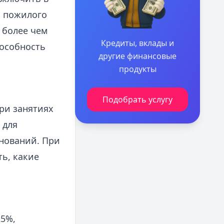
о пожилого
 более чем
Кредиты, вклады и
пособность
другие финансовые
продукты
Подобрать услугу
ри занятиях
 для
внований. При
ь, какие
25%,