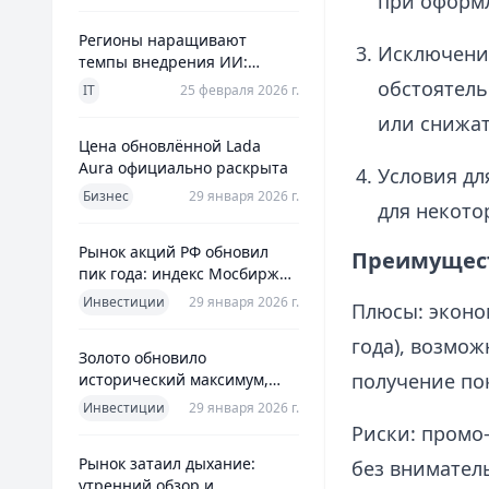
при оформ
Регионы наращивают
Исключения
темпы внедрения ИИ:
главное из отраслевого
обстоятель
IT
25 февраля 2026 г.
дайджеста дня
или снижат
Цена обновлённой Lada
Aura официально раскрыта
Условия дл
Бизнес
29 января 2026 г.
для некото
Рынок акций РФ обновил
Преимущест
пик года: индекс Мосбиржи
на новом максимуме 2026-го
Инвестиции
29 января 2026 г.
Плюсы: эконом
года), возмож
Золото обновило
получение по
исторический максимум,
превысив планку в $5600 за
Инвестиции
29 января 2026 г.
унцию
Риски: промо
Рынок затаил дыхание:
без внимател
утренний обзор и