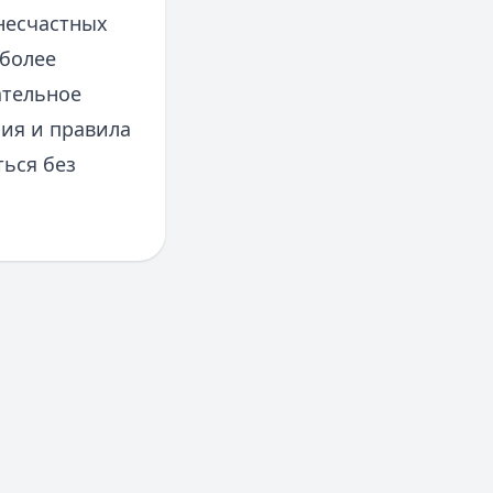
несчастных
 более
ательное
ния и правила
ться без