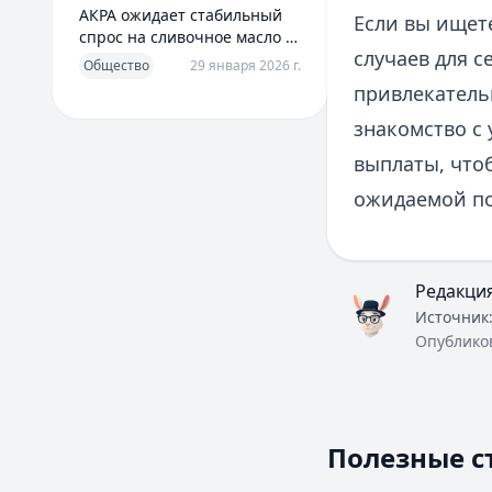
АКРА ожидает стабильный
Если вы ищет
спрос на сливочное масло в
случаев для с
2026 году
Общество
29 января 2026 г.
привлекатель
знакомство с
выплаты, что
ожидаемой п
Редакци
Источник
Опублико
Полезные с