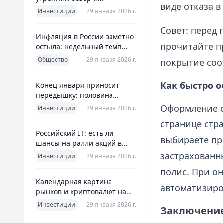
виде отказа в
ориентиры для инвесторов
Инвестиции
29 января 2026 г.
Совет: перед
Инфляция в России заметно
прочитайте пр
остыла: недельный темп
упал более чем вдвое
Общество
29 января 2026 г.
покрытие соо
Как быстро 
Конец января приносит
передышку: половина
годовой цели ЦБ «сделана»
Оформление о
Инвестиции
29 января 2026 г.
всего за месяц
странице стр
Российский IT: есть ли
выбираете пр
шансы на ралли акций в
2026 без опоры на ИИ
застрахованн
Инвестиции
29 января 2026 г.
полис. При о
Календарная картина
автоматизиро
рынков и криптовалют на
четверг, 29 января 2026
Инвестиции
29 января 2026 г.
Заключение