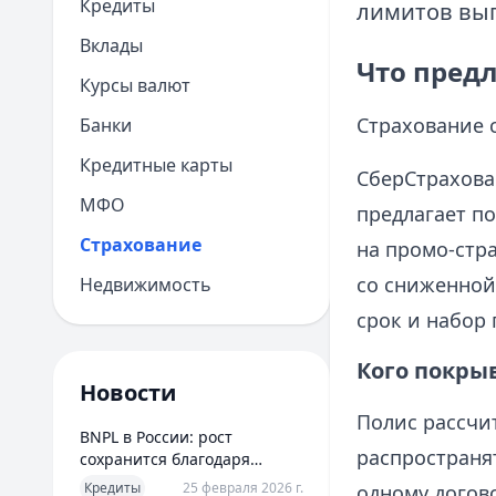
Кредиты
лимитов вып
Вклады
Что предл
Курсы валют
Страхование 
Банки
Кредитные карты
СберСтрахован
МФО
предлагает п
Страхование
на промо-стр
со сниженной
Недвижимость
срок и набор 
Кого покры
Новости
Полис рассчи
BNPL в России: рост
распространя
сохранится благодаря
новым сценариям
Кредиты
25 февраля 2026 г.
одному догов