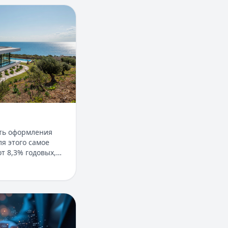
 в Крыму
ть оформления
я этого самое
т 8,3% годовых,
5%, срок
1 дня. Доступны
с пониженной
без подтверждения
ое паи фондов?
остаточно выписки
я — до 30 лет.