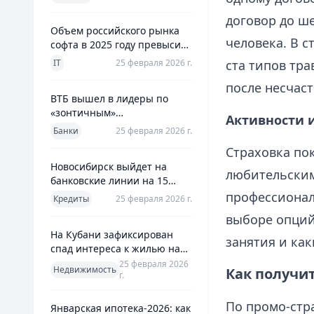
использования
договор до ше
Объем российского рынка
человека. В 
софта в 2025 году превысил
800 млрд рублей
IT
25 февраля 2026 г.
ста типов тр
после несчаст
ВТБ вышел в лидеры по
«зонтичным»
Активности 
поручительствам для МСП
Банки
25 февраля 2026 г.
Страховка по
Новосибирск выйдет на
любительским
банковские линии на 15
млрд рублей для закрытия
профессионал
Кредиты
25 февраля 2026 г.
дефицита
выборе опций
На Кубани зафиксирован
занятия и как
спад интереса к жилью на
13%
25 февраля 2026
Недвижимость
Как получит
г.
По промо-стр
Январская ипотека-2026: как