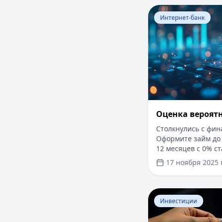
Перейти к статье:
Интернет-банк
Оценка вероят
Столкнулись с фи
Оформите займ до 
12 месяцев с 0% ст
Без справок о дох
17 ноября 2025 г
решение за 5 мину
и прозрачно чере
Перейти к статье:
Инвестиции