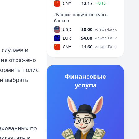
CNY
12.17
+0.10
Лучшие наличные курсы
банков
USD
80.00
Альфа-Банк
EUR
94.00
Альфа-Банк
CNY
11.60
Альфа-Банк
 случаев и
ние отражено
формить полис
Финансовые
 и выбрать
услуги
рахованных по
включить в