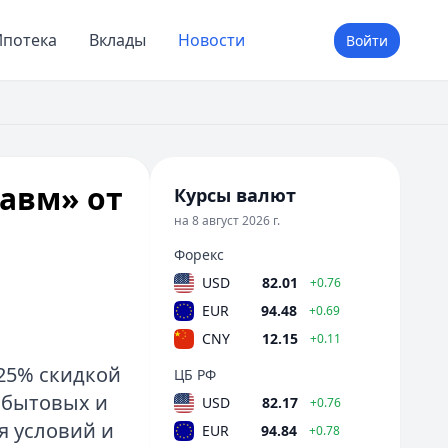
потека
Вклады
Новости
Войти
равм» от
Курсы валют
на 8 август 2026 г.
Форекс
USD
82.01
+0.76
EUR
94.48
+0.69
CNY
12.15
+0.11
 25% скидкой
ЦБ РФ
 бытовых и
USD
82.17
+0.76
я условий и
EUR
94.84
+0.78