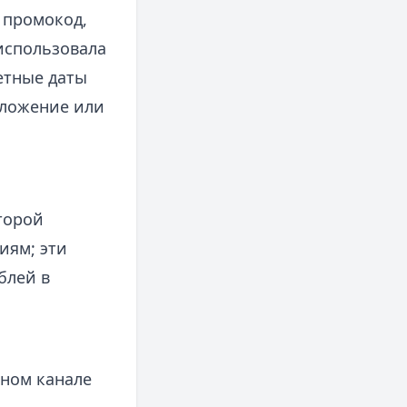
 промокод,
использовала
етные даты
иложение или
торой
иям; эти
блей в
ьном канале