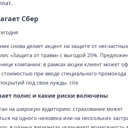
лат.
агает Сбер
сегодня
ие снова делает акцент на защите от несчастных
олис «Защита от травм» с выгодой 25%. Предложе
анице компании: в рамках акции клиент может о
 стоимостью при вводе специального промокода
покрытий под свои нужды. cite
вает полис и какие риски включены
тан на широкую аудиторию: страхование может
ться на одного человека или на нескольких заст
ору, в разных вариантах указывают возможность 