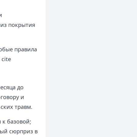
и
 из покрытия
собые правила
cite
месяца до
оговору и
ских травм.
 к базовой;
ный сюрприз в