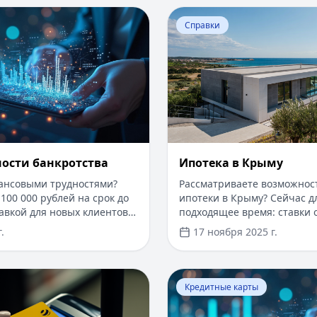
Оценка вероятности банкротства
Перейти к статье:
Ипотека
Справки
ности банкротства
Ипотека в Крыму
нансовыми трудностями?
Рассматриваете возможнос
100 000 рублей на срок до
ипотеки в Крыму? Сейчас дл
авкой для новых клиентов.
подходящее время: ставки о
одах и документов —
первоначальный взнос от 1
.
17 ноября 2025 г.
т. Получите деньги быстро
рассмотрения заявки — от 
з проверенные сервисы.
программы господдержки 
ставкой от 6%. Одобрение 
​Как оформить кредитную карту Билайн
Перейти к статье:
Что так
дохода справкой 2-НДФЛ, д
Кредитные карты
по счету. Срок кредитовани