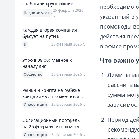
сработали крупнейшие
необходимо о
банки и что это значит для
25 февраля 2026
Недвижимость
г.
указанный в 
заемщиков
промокоды вр
Каждая вторая компания
действия пре
буксует на пути к
полноценной ERP
IT
25 февраля 2026 г.
в офисе промо
Что важно у
Утро в 08:00: главное к
началу дня
Лимиты вып
Общество
25 февраля 2026 г.
рассчитыва
Рынки и крипта на рубеже
суммы могу
конца зимы: что меняется к
25 февраля 2026
зависимос
Инвестиции
25 февраля 2026 г.
Период дей
Облигационный портфель
на 25 февраля: итоги месяца
рекомендуе
и планы на март
Инвестиции
25 февраля 2026 г.