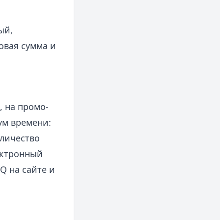
ый,
овая сумма и
 на промо-
ум времени:
оличество
ектронный
Q на сайте и