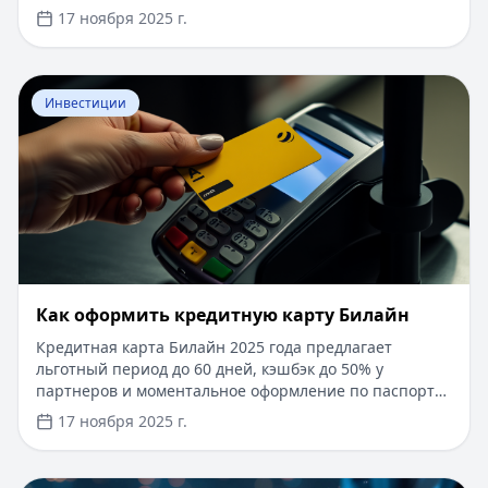
15%, срок рассмотрения заявки — от 1 дня. Доступны
17 ноября 2025 г.
программы господдержки с пониженной ставкой от
6%. Одобрение без подтверждения дохода справкой
2-НДФЛ, достаточно выписки по счету. Срок
Перейти к статье:
​Как оформить кредитную карту Бил
кредитования — до 30 лет.
Инвестиции
​Как оформить кредитную карту Билайн
Кредитная карта Билайн 2025 года предлагает
льготный период до 60 дней, кэшбэк до 50% у
партнеров и моментальное оформление по паспорту.
Заемные средства до 300 000 рублей доступны без
17 ноября 2025 г.
подтверждения дохода. Узнайте, как получить карту с
выгодными условиями и управлять финансами
эффективно. Для сравнения кредитных продуктов и