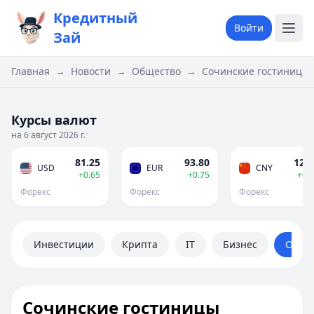
Кредитный
Войти
Зай
Главная
→
Новости
→
Общество
→
Сочинские гостиницы п
Курсы валют
на 6 август 2026 г.
81.25
93.80
12.0
USD
EUR
CNY
+0.65
+0.75
+0.
Форекс
Форекс
Форекс
Инвестиции
Крипта
IT
Бизнес
Обще
Сочинские гостиницы