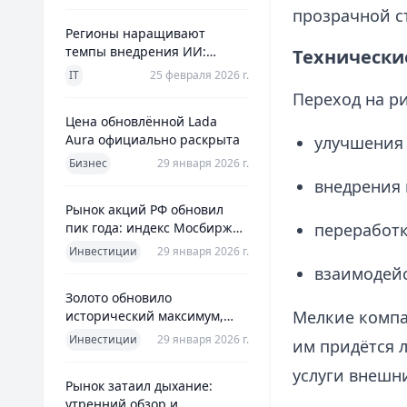
прозрачной ст
Регионы наращивают
темпы внедрения ИИ:
Технически
главное из отраслевого
IT
25 февраля 2026 г.
дайджеста дня
Переход на р
Цена обновлённой Lada
Aura официально раскрыта
улучшения 
Бизнес
29 января 2026 г.
внедрения 
Рынок акций РФ обновил
пик года: индекс Мосбиржи
переработк
на новом максимуме 2026-го
Инвестиции
29 января 2026 г.
взаимодейс
Золото обновило
Мелкие компа
исторический максимум,
превысив планку в $5600 за
Инвестиции
29 января 2026 г.
им придётся 
унцию
услуги внешн
Рынок затаил дыхание:
утренний обзор и