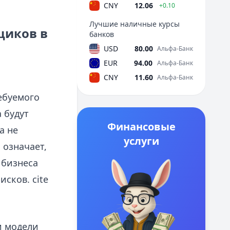
CNY
12.06
+0.10
Лучшие наличные курсы
щиков в
банков
USD
80.00
Альфа-Банк
EUR
94.00
Альфа-Банк
CNY
11.60
Альфа-Банк
ебуемого
 будут
Финансовые
а не
услуги
 означает,
 бизнеса
сков. cite
и модели