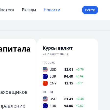
потека
Вклады
Новости
Войти
апитала
Курсы валют
на 7 август 2026 г.
Форекс
USD
82.01
+0.76
EUR
94.48
+0.69
CNY
12.15
+0.11
траховщиков
ЦБ РФ
USD
81.41
+0.48
управление
EUR
94.06
+0.87