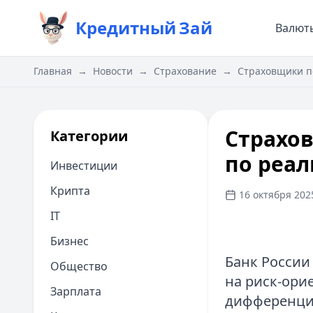
Кредитный
Зай
Валют
Главная
→
Новости
→
Страхование
→
Страховщики п
Страхов
Категории
по реа
Инвестиции
Крипта
16 октября 2025
IT
Бизнес
Банк России
Общество
на риск-ори
Зарплата
дифференцир