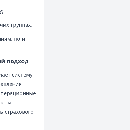
у;
чих группах.
иям, но и
ый подход
лает систему
равления
 операционные
бко и
ть страхового