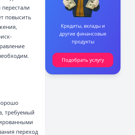
 перестали
ет повысить
Кредиты, вклады и
жения,
другие финансовые
иск-
продукты
равление
необходим.
Подобрать услугу
 хорошо
в, требуемый
рированными
вания переход