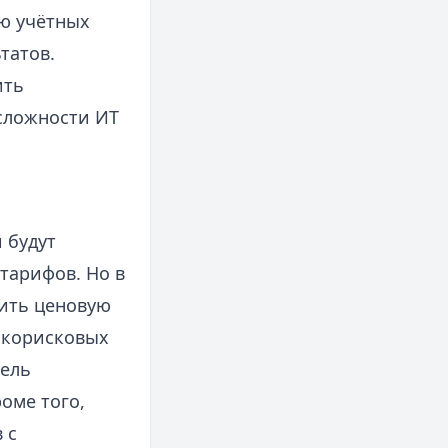
ю учётных
татов.
ить
сложности ИТ
 будут
тарифов. Но в
ить ценовую
окорисковых
фель
оме того,
 с