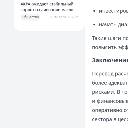
АКРА ожидает стабильный
спрос на сливочное масло в
инвестиров
2026 году
Общество
29 января 2026 г.
начать диа
Такие шаги по
повысить эфф
Заключение
Перевод расч
более адеква
рисками. В т
и финансовые 
оперативно от
сектора в цел