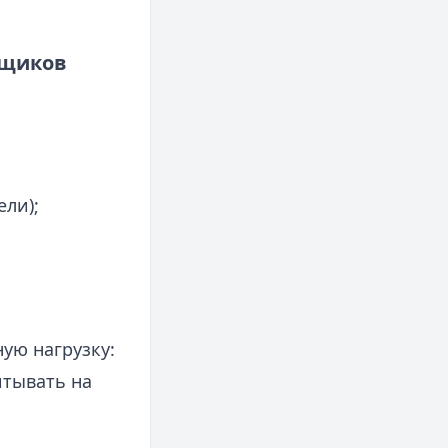
вщиков
ли);
ую нагрузку:
итывать на