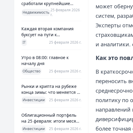
сработали крупнейшие
может оберну
банки и что это значит для
25 февраля 2026
Недвижимость
г.
систем, разр
заемщиков
Эксперты отм
Каждая вторая компания
страховщикам
буксует на пути к
полноценной ERP
IT
25 февраля 2026 г.
и аналитики. 
Как это пов
Утро в 08:00: главное к
началу дня
В краткосроч
Общество
25 февраля 2026 г.
переносить в
Рынки и крипта на рубеже
среднесрочно
конца зимы: что меняется к
25 февраля 2026
политику по 
Инвестиции
25 февраля 2026 г.
направлений м
Облигационный портфель
диверсифицир
на 25 февраля: итоги месяца
и планы на март
более точная 
Инвестиции
25 февраля 2026 г.