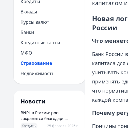
Кредиты
капиталом и
Вклады
Новая лог
Курсы валют
России
Банки
Что меняет
Кредитные карты
МФО
Банк России 
капитала для 
Страхование
учитывать кон
Недвижимость
применять еди
что норматив
каждой компа
Новости
Почему регу
BNPL в России: рост
сохранится благодаря
новым сценариям
Причины поня
Кредиты
25 февраля 2026 г.