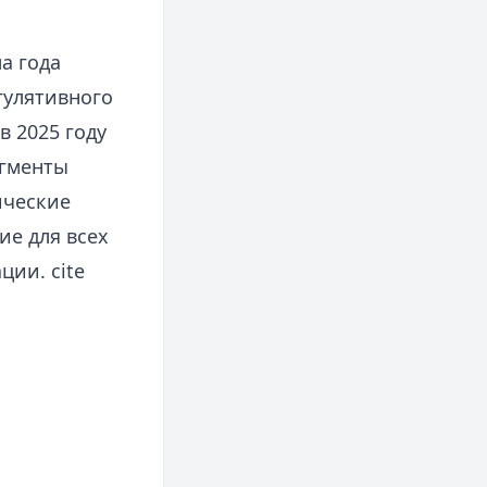
а года
гулятивного
в 2025 году
егменты
ические
ие для всех
ии. cite