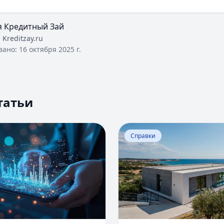
я Кредитный Зай
:
Kreditzay.ru
вано:
16 октября 2025 г.
татьи
Оценка вероятности банкротства
Перейти к статье:
Ипотека
Справки