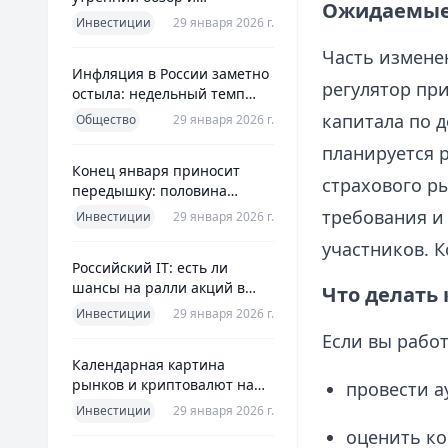
Ожидаемые 
ориентиры для инвесторов
Инвестиции
29 января 2026 г.
Часть изменен
Инфляция в России заметно
регулятор пр
остыла: недельный темп
упал более чем вдвое
капитала по д
Общество
29 января 2026 г.
планируется 
Конец января приносит
страхового р
передышку: половина
годовой цели ЦБ «сделана»
требования и
Инвестиции
29 января 2026 г.
всего за месяц
участников. 
Российский IT: есть ли
шансы на ралли акций в
Что делать
2026 без опоры на ИИ
Инвестиции
29 января 2026 г.
Если вы работ
Календарная картина
рынков и криптовалют на
провести а
четверг, 29 января 2026
Инвестиции
29 января 2026 г.
оценить к