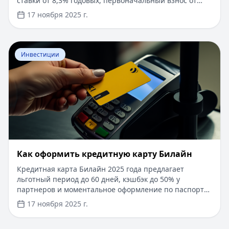
ставки от 8,3% годовых, первоначальный взнос от
15%, срок рассмотрения заявки — от 1 дня. Доступны
17 ноября 2025 г.
программы господдержки с пониженной ставкой от
6%. Одобрение без подтверждения дохода справкой
2-НДФЛ, достаточно выписки по счету. Срок
Перейти к статье:
​Как оформить кредитную карту Бил
кредитования — до 30 лет.
Инвестиции
​Как оформить кредитную карту Билайн
Кредитная карта Билайн 2025 года предлагает
льготный период до 60 дней, кэшбэк до 50% у
партнеров и моментальное оформление по паспорту.
Заемные средства до 300 000 рублей доступны без
17 ноября 2025 г.
подтверждения дохода. Узнайте, как получить карту с
выгодными условиями и управлять финансами