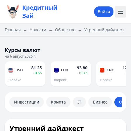
Кредитный
Войти
Зай
Главная
→
Новости
→
Общество
→
Утренний дайджест Под
Курсы валют
на 6 август 2026 г.
81.25
93.80
12.0
USD
EUR
CNY
+0.65
+0.75
+0.
Форекс
Форекс
Форекс
Инвестиции
Крипта
IT
Бизнес
Обще
Утренний дайджест