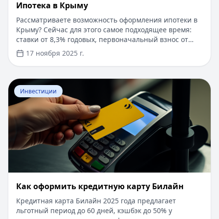
Ипотека в Крыму
Рассматриваете возможность оформления ипотеки в
Крыму? Сейчас для этого самое подходящее время:
ставки от 8,3% годовых, первоначальный взнос от
15%, срок рассмотрения заявки — от 1 дня. Доступны
17 ноября 2025 г.
программы господдержки с пониженной ставкой от
6%. Одобрение без подтверждения дохода справкой
2-НДФЛ, достаточно выписки по счету. Срок
Перейти к статье:
​Как оформить кредитную карту Бил
кредитования — до 30 лет.
Инвестиции
​Как оформить кредитную карту Билайн
Кредитная карта Билайн 2025 года предлагает
льготный период до 60 дней, кэшбэк до 50% у