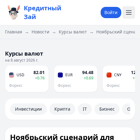
Кредитный
Войти
Зай
Главная
→
Новости
→
Курсы валют
→
Ноябрьский сценари
Курсы валют
на 8 август 2026 г.
82.01
94.48
12.1
USD
EUR
CNY
+0.76
+0.69
+0.
Форекс
Форекс
Форекс
Инвестиции
Крипта
IT
Бизнес
Обще
Ноябрьский сценарий для