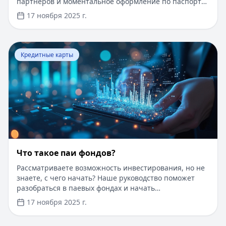
партнеров и моментальное оформление по паспорту.
Заемные средства до 300 000 рублей доступны без
17 ноября 2025 г.
подтверждения дохода. Узнайте, как получить карту с
выгодными условиями и управлять финансами
эффективно. Для сравнения кредитных продуктов и
Перейти к статье:
Что такое паи фондов?
выбора оптимального решения воспользуйтесь
Кредитные карты
сервисом Кредитный Зай, где собраны актуальные
предложения от ведущих банков
Что такое паи фондов?
Рассматриваете возможность инвестирования, но не
знаете, с чего начать? Наше руководство поможет
разобраться в паевых фондах и начать
инвестировать даже с небольшой суммы. Пока вы
17 ноября 2025 г.
думаете об инвестициях, воспользуйтесь быстрым
онлайн-кредитом до 100 000 рублей на срок до 1 года.