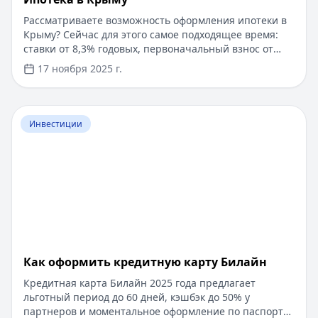
Рассматриваете возможность оформления ипотеки в
Крыму? Сейчас для этого самое подходящее время:
ставки от 8,3% годовых, первоначальный взнос от
15%, срок рассмотрения заявки — от 1 дня. Доступны
17 ноября 2025 г.
программы господдержки с пониженной ставкой от
6%. Одобрение без подтверждения дохода справкой
2-НДФЛ, достаточно выписки по счету. Срок
Перейти к статье:
​Как оформить кредитную карту Бил
кредитования — до 30 лет.
Инвестиции
​Как оформить кредитную карту Билайн
Кредитная карта Билайн 2025 года предлагает
льготный период до 60 дней, кэшбэк до 50% у
партнеров и моментальное оформление по паспорту.