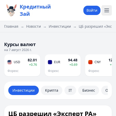
Кредитный
Войти
Зай
Главная
→
Новости
→
Инвестиции
→
ЦБ разрешил «Экспе
Курсы валют
на 7 август 2026 г.
82.01
94.48
12.1
USD
EUR
CNY
+0.76
+0.69
+0.
Форекс
Форекс
Форекс
Инвестиции
Крипта
IT
Бизнес
Обще
ЦБ разрешил «Эксперт РА»