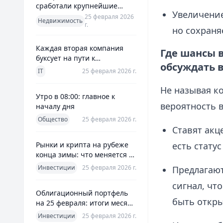
сработали крупнейшие
Увеличение
банки и что это значит для
25 февраля 2026
Недвижимость
г.
заемщиков
но сохраня
Каждая вторая компания
Где шансы 
буксует на пути к
обсуждать 
полноценной ERP
IT
25 февраля 2026 г.
Не называя к
Утро в 08:00: главное к
вероятность 
началу дня
Общество
25 февраля 2026 г.
Ставят акц
Рынки и крипта на рубеже
есть стату
конца зимы: что меняется к
25 февраля 2026
Инвестиции
25 февраля 2026 г.
Предлагают
сигнал, чт
Облигационный портфель
быть откры
на 25 февраля: итоги месяца
и планы на март
Инвестиции
25 февраля 2026 г.