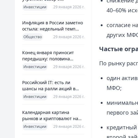
снижение д
ориентиры для инвесторов
Инвестиции
29 января 2026 г.
40–60% исх
Инфляция в России заметно
согласие на
остыла: недельный темп
других МФО
упал более чем вдвое
Общество
29 января 2026 г.
Частые огр
Конец января приносит
передышку: половина
По рынку рас
годовой цели ЦБ «сделана»
Инвестиции
29 января 2026 г.
всего за месяц
один актив
Российский IT: есть ли
МФО;
шансы на ралли акций в
2026 без опоры на ИИ
Инвестиции
29 января 2026 г.
минимальна
первого за
Календарная картина
рынков и криптовалют на
четверг, 29 января 2026
кредитный 
Инвестиции
29 января 2026 г.
второй зай