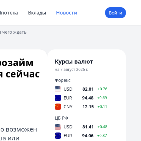
потека
Вклады
Новости
Войти
и чего ждать
розайм
Курсы валют
на 7 август 2026 г.
я сейчас
Форекс
USD
82.01
+0.76
EUR
94.48
+0.69
CNY
12.15
+0.11
ЦБ РФ
USD
81.41
+0.48
ого возможен
EUR
94.06
+0.87
ша или