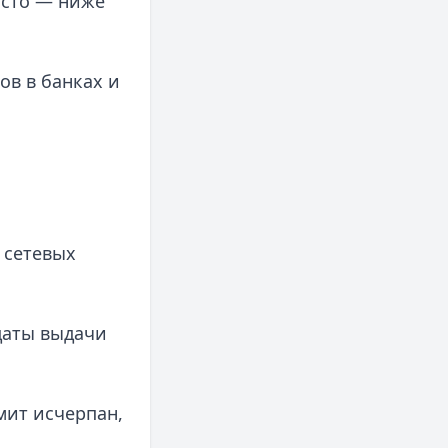
асто — ниже
ов в банках и
 сетевых
даты выдачи
мит исчерпан,