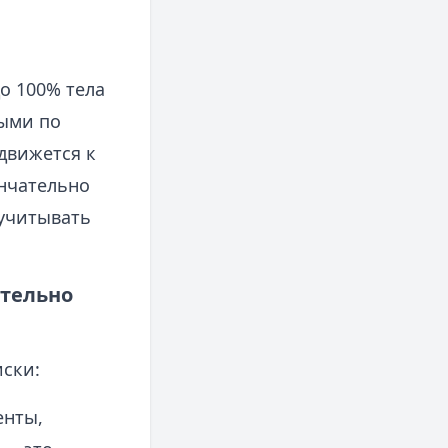
о 100% тела
мыми по
движется к
ончательно
 учитывать
ительно
ски:
енты,