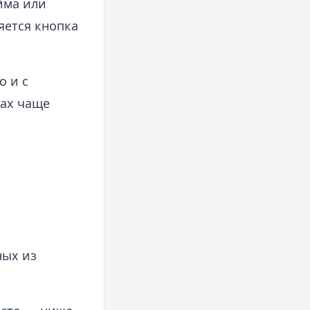
йма или
яется кнопка
о и с
ках чаще
ных из