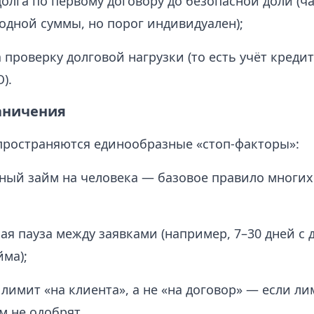
олга по первому договору до безопасной доли (ч
одной суммы, но порог индивидуален);
 проверку долговой нагрузки (то есть учёт кредит
).
аничения
пространяются единообразные «стоп-факторы»:
ный займ на человека — базовое правило многих
я пауза между заявками (например, 7–30 дней с 
йма);
лимит «на клиента», а не «на договор» — если ли
м не одобрят.