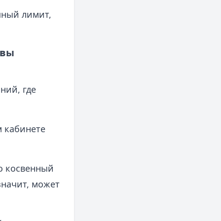
пный лимит,
овы
ний, где
м кабинете
о косвенный
значит, может