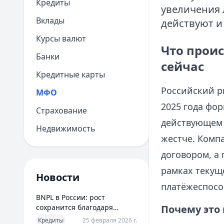
Кредиты
увеличения 
Вклады
действуют и 
Курсы валют
Что прои
Банки
сейчас
Кредитные карты
Российский р
МФО
2025 года фо
Страхование
действующем 
Недвижимость
жестче. Комп
договором, а
рамках текущ
Новости
платёжеспосо
BNPL в России: рост
сохранится благодаря
Почему это
новым сценариям
Кредиты
25 февраля 2026 г.