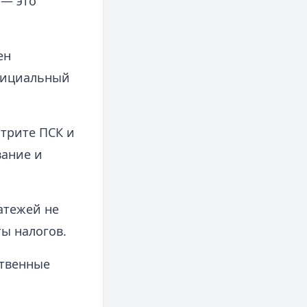
 — это
ен
фициальный
отрите ПСК и
вание и
атежей не
ы налогов.
ственные