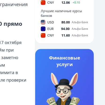
CNY
12.06
+0.10
ограничения
Лучшие наличные курсы
банков
О прямо
USD
80.00
Альфа-Банк
EUR
94.00
Альфа-Банк
CNY
11.60
Альфа-Банк
17 октября
йм при
 заметно
Финансовые
услуги
ным
лимита в
сле проверки