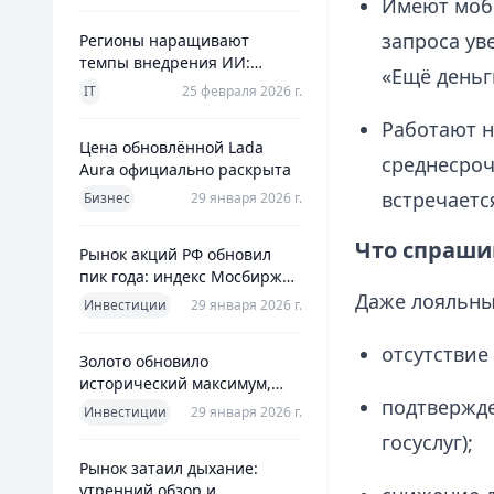
Имеют моб
запроса ув
Регионы наращивают
темпы внедрения ИИ:
«Ещё деньг
главное из отраслевого
IT
25 февраля 2026 г.
дайджеста дня
Работают н
Цена обновлённой Lada
среднесроч
Aura официально раскрыта
встречаетс
Бизнес
29 января 2026 г.
Что спраши
Рынок акций РФ обновил
пик года: индекс Мосбиржи
на новом максимуме 2026-го
Даже лояльны
Инвестиции
29 января 2026 г.
отсутствие
Золото обновило
исторический максимум,
подтвержде
превысив планку в $5600 за
Инвестиции
29 января 2026 г.
унцию
госуслуг);
Рынок затаил дыхание:
утренний обзор и