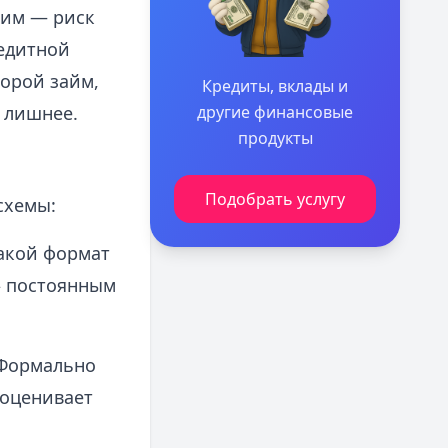
ним — риск
редитной
торой займ,
Кредиты, вклады и
 лишнее.
другие финансовые
продукты
Подобрать услугу
схемы:
Такой формат
» постоянным
 Формально
 оценивает