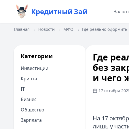
Кредитный
Зай
Валют
Главная
→
Новости
→
МФО
→
Где реально оформить 
Где ре
Категории
без зак
Инвестиции
и чего 
Крипта
IT
17 октября 2025
Бизнес
Общество
На 17 октяб
Зарплата
лишь у част