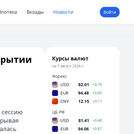
потека
Вклады
Новости
Войти
крытии
Курсы валют
на 7 август 2026 г.
Форекс
USD
82.01
+0.76
EUR
94.48
+0.69
CNY
12.15
+0.11
 сессию
ЦБ РФ
грывая
USD
81.41
+0.48
алась
EUR
94.06
+0.87