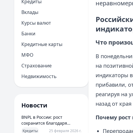
Кредиты
неравномерн
Вклады
Российск
Курсы валют
индикато
Банки
Что произош
Кредитные карты
МФО
В понедельник
на позитивной
Страхование
индикаторы в
Недвижимость
прибавили, о
реагируя на 
назад от края
Новости
Почему рост
BNPL в России: рост
сохранится благодаря
новым сценариям
Перепродан
Кредиты
25 февраля 2026 г.