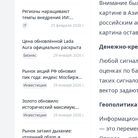
Внимание был
Регионы наращивают
картине в Аз
темпы внедрения ИИ:
российским а
главное из отраслевого
IT
25 февраля 2026 г.
дайджеста дня
картина оста
Цена обновлённой Lada
Денежно-кр
Aura официально раскрыта
Бизнес
29 января 2026 г.
Любой сигнал
оценках по ба
Рынок акций РФ обновил
пик года: индекс Мосбиржи
таких сигнал
на новом максимуме 2026-го
Инвестиции
29 января 2026 г.
вектор задаю
Золото обновило
Геополитика
исторический максимум,
превысив планку в $5600 за
Инвестиции
29 января 2026 г.
Информационн
унцию
— это перемен
Рынок затаил дыхание:
утренний обзор и