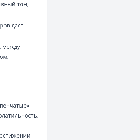
ивный тон,
ров даст
с между
ом.
упенчатые»
олатильность.
достижении