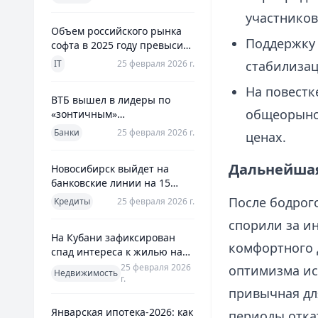
использования
участников
Объем российского рынка
Поддержку 
софта в 2025 году превысил
800 млрд рублей
IT
25 февраля 2026 г.
стабилизац
На повестк
ВТБ вышел в лидеры по
общеорыноч
«зонтичным»
поручительствам для МСП
Банки
25 февраля 2026 г.
ценах.
Дальнейшая 
Новосибирск выйдет на
банковские линии на 15
млрд рублей для закрытия
После бодрог
Кредиты
25 февраля 2026 г.
дефицита
спорили за ин
На Кубани зафиксирован
комфортного 
спад интереса к жилью на
13%
25 февраля 2026
оптимизма ис
Недвижимость
г.
привычная дл
Январская ипотека-2026: как
периоды отка