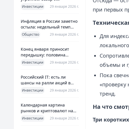
Отсюда — ост
ориентиры для инвесторов
Инвестиции
29 января 2026 г.
при первых п
Инфляция в России заметно
Техническая
остыла: недельный темп
упал более чем вдвое
Общество
29 января 2026 г.
Для индекс
локального
Конец января приносит
передышку: половина
Сопротивле
годовой цели ЦБ «сделана»
Инвестиции
29 января 2026 г.
объемы и г
всего за месяц
Пока свечн
Российский IT: есть ли
шансы на ралли акций в
«проверку 
2026 без опоры на ИИ
Инвестиции
29 января 2026 г.
тренд.
Календарная картина
На что смот
рынков и криптовалют на
четверг, 29 января 2026
Инвестиции
29 января 2026 г.
Три коротки