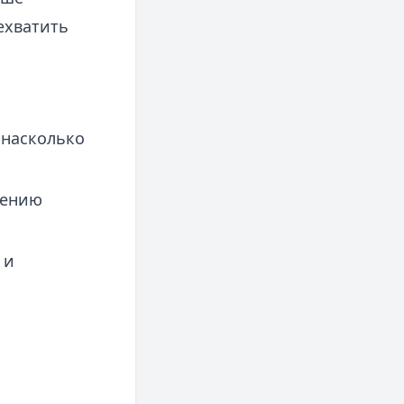
ехватить
 насколько
нению
 и