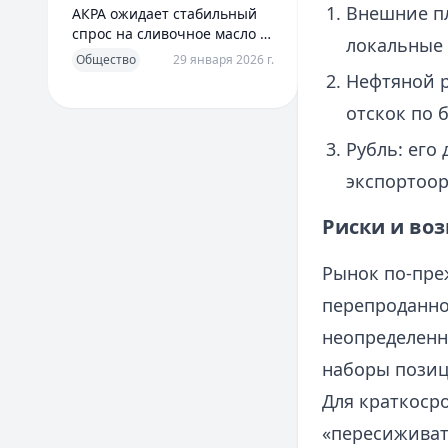
Внешние пл
АКРА ожидает стабильный
спрос на сливочное масло в
локальные 
2026 году
Общество
29 января 2026 г.
Нефтяной р
отскок по 
Рубль: его
экспортоо
Риски и во
Рынок по-пре
перепроданно
неопределенн
наборы позиц
Для краткосро
«пересиживат