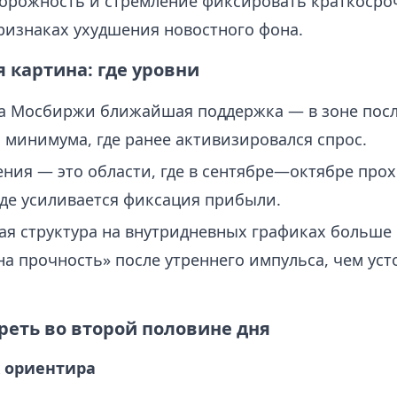
орожность и стремление фиксировать краткоср
ризнаках ухудшения новостного фона.
 картина: где уровни
а Мосбиржи ближайшая поддержка — в зоне пос
 минимума, где ранее активизировался спрос.
ния — это области, где в сентябре—октябре про
де усиливается фиксация прибыли.
ая структура на внутридневных графиках больше
на прочность» после утреннего импульса, чем ус
реть во второй половине дня
х ориентира