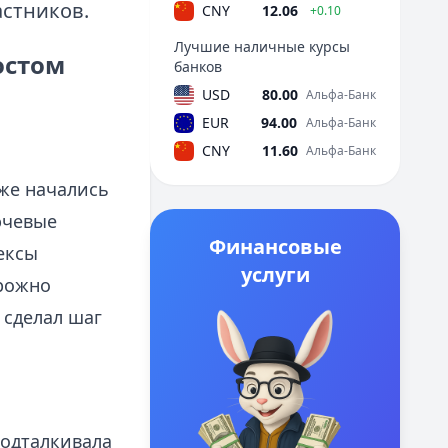
астников.
CNY
12.06
+0.10
Лучшие наличные курсы
остом
банков
USD
80.00
Альфа-Банк
EUR
94.00
Альфа-Банк
CNY
11.60
Альфа-Банк
рже начались
ючевые
Финансовые
ексы
услуги
орожно
 сделал шаг
подталкивала