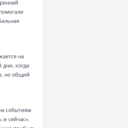
тренней
 помогали
бальная
жается на
 дни, когда
я, но общий
ым событиям
 и сейчас».