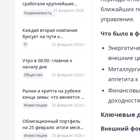
сработали крупнейшие
ближайших по
банки и что это значит для
25 февраля 2026
Недвижимость
г.
заемщиков
управление.
Каждая вторая компания
Что было в ф
буксует на пути к
полноценной ERP
IT
25 февраля 2026 г.
Энергетиче
внешние це
Утро в 08:00: главное к
началу дня
Металлург
Общество
25 февраля 2026 г.
аппетита к
Финансовый
Рынки и крипта на рубеже
конца зимы: что меняется к
доходностя
25 февраля 2026
Инвестиции
25 февраля 2026 г.
Ключевые 
Облигационный портфель
на 25 февраля: итоги месяца
Внешний фо
и планы на март
Инвестиции
25 февраля 2026 г.