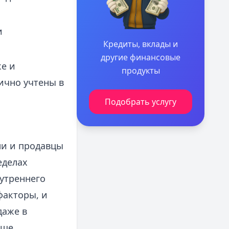
и
Кредиты, вклады и
другие финансовые
е и
продукты
ично учтены в
Подобрать услугу
ли и продавцы
еделах
 утреннего
факторы, и
даже в
ыше