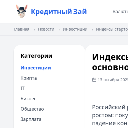
Кредитный
Зай
Валют
Главная
→
Новости
→
Инвестиции
→
Индексы старто
Индексы
Категории
основно
Инвестиции
Крипта
13 октября 2025
IT
Бизнес
Российский 
Общество
ростом: пок
Зарплата
падение кон