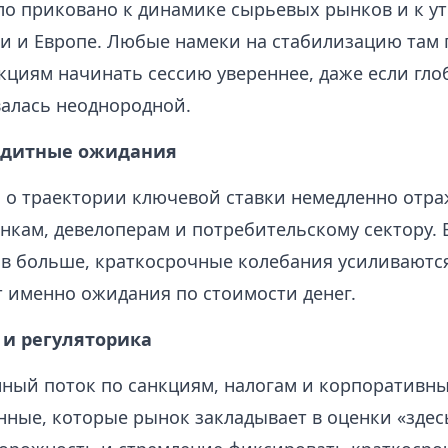
о приковано к динамике сырьевых рынков и к у
ии и Европе. Любые намеки на стабилизацию там
кциям начинать сессию увереннее, даже если гло
валась неоднородной.
едитные ожидания
 о траектории ключевой ставки немедленно отра
нкам, девелоперам и потребительскому сектору. В
ов больше, краткосрочные колебания усиливаютс
т именно ожидания по стоимости денег.
 и регуляторика
ый поток по санкциям, налогам и корпоративн
ные, которые рынок закладывает в оценки «здесь