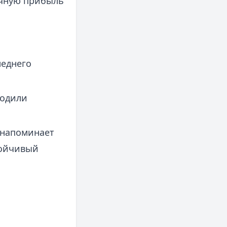
очную прибыль
леднего
ходили
 напоминает
тойчивый