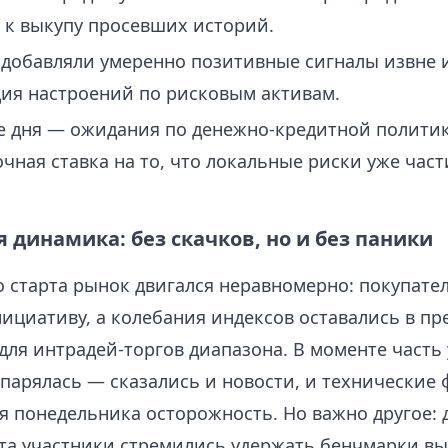
 к выкупу просевших историй.
добавляли умеренно позитивные сигналы извне 
ия настроений по рисковым активам.
е дня — ожидания по денежно-кредитной политик
ная ставка на то, что локальные риски уже част
динамика: без скачков, но и без паники
о старта рынок двигался неравномерно: покупате
ициативу, а колебания индексов оставались в пр
для интрадей-торгов диапазона. В моменте часть
парялась — сказались и новости, и технические 
я понедельника осторожность. Но важно другое: 
та участники стремились удержать бенчмарки в