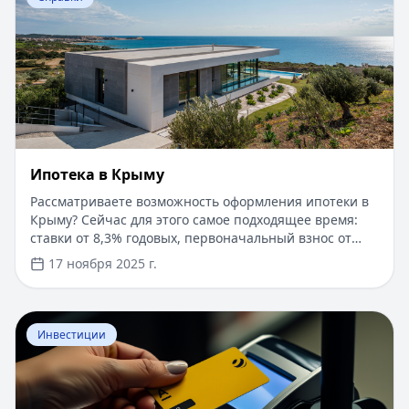
Ипотека в Крыму
Рассматриваете возможность оформления ипотеки в
Крыму? Сейчас для этого самое подходящее время:
ставки от 8,3% годовых, первоначальный взнос от
15%, срок рассмотрения заявки — от 1 дня. Доступны
17 ноября 2025 г.
программы господдержки с пониженной ставкой от
6%. Одобрение без подтверждения дохода справкой
2-НДФЛ, достаточно выписки по счету. Срок
Перейти к статье:
​Как оформить кредитную карту Бил
кредитования — до 30 лет.
Инвестиции