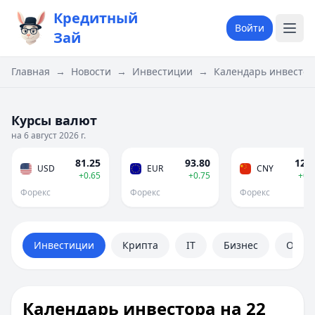
Кредитный
Войти
Зай
Главная
→
Новости
→
Инвестиции
→
Календарь инвестор
Курсы валют
на 6 август 2026 г.
81.25
93.80
12.0
USD
EUR
CNY
+0.65
+0.75
+0.
Форекс
Форекс
Форекс
Инвестиции
Крипта
IT
Бизнес
Обще
Календарь инвестора на 22