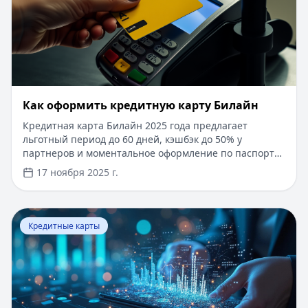
​Как оформить кредитную карту Билайн
Кредитная карта Билайн 2025 года предлагает
льготный период до 60 дней, кэшбэк до 50% у
партнеров и моментальное оформление по паспорту.
Заемные средства до 300 000 рублей доступны без
17 ноября 2025 г.
подтверждения дохода. Узнайте, как получить карту с
выгодными условиями и управлять финансами
эффективно. Для сравнения кредитных продуктов и
Перейти к статье:
Что такое паи фондов?
выбора оптимального решения воспользуйтесь
Кредитные карты
сервисом Кредитный Зай, где собраны актуальные
предложения от ведущих банков