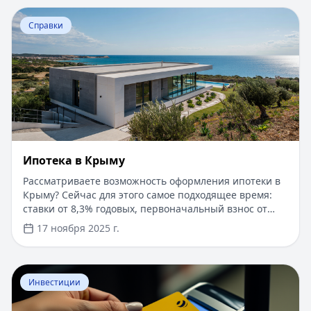
Перейти к статье:
Ипотека в Крыму
Справки
Ипотека в Крыму
Рассматриваете возможность оформления ипотеки в
Крыму? Сейчас для этого самое подходящее время:
ставки от 8,3% годовых, первоначальный взнос от
15%, срок рассмотрения заявки — от 1 дня. Доступны
17 ноября 2025 г.
программы господдержки с пониженной ставкой от
6%. Одобрение без подтверждения дохода справкой
2-НДФЛ, достаточно выписки по счету. Срок
Перейти к статье:
​Как оформить кредитную карту Бил
кредитования — до 30 лет.
Инвестиции