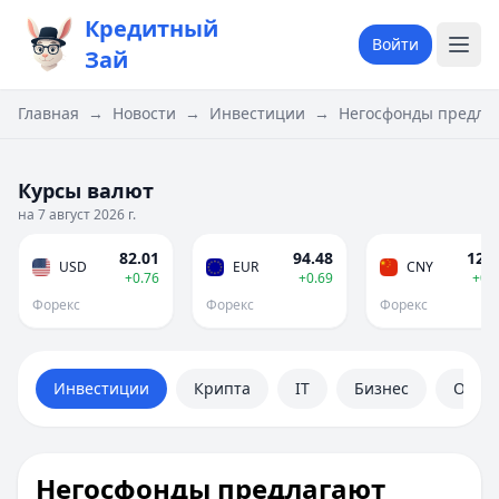
Кредитный
Войти
Зай
Главная
→
Новости
→
Инвестиции
→
Негосфонды предлаг
Курсы валют
на 7 август 2026 г.
82.01
94.48
12.1
USD
EUR
CNY
+0.76
+0.69
+0.
Форекс
Форекс
Форекс
Инвестиции
Крипта
IT
Бизнес
Обще
Негосфонды предлагают