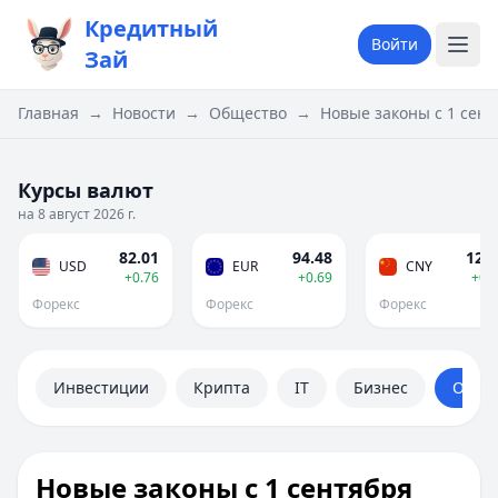
Кредитный
Войти
Зай
Главная
→
Новости
→
Общество
→
Новые законы с 1 сент
Курсы валют
на 8 август 2026 г.
82.01
94.48
12.1
USD
EUR
CNY
+0.76
+0.69
+0.
Форекс
Форекс
Форекс
Инвестиции
Крипта
IT
Бизнес
Обще
Новые законы с 1 сентября