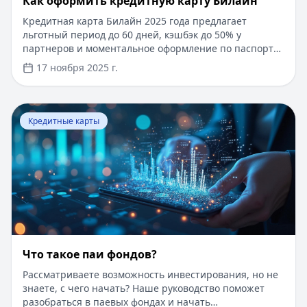
​Как оформить кредитную карту Билайн
Кредитная карта Билайн 2025 года предлагает
льготный период до 60 дней, кэшбэк до 50% у
партнеров и моментальное оформление по паспорту.
Заемные средства до 300 000 рублей доступны без
17 ноября 2025 г.
подтверждения дохода. Узнайте, как получить карту с
выгодными условиями и управлять финансами
эффективно. Для сравнения кредитных продуктов и
Перейти к статье:
Что такое паи фондов?
выбора оптимального решения воспользуйтесь
Кредитные карты
сервисом Кредитный Зай, где собраны актуальные
предложения от ведущих банков
Что такое паи фондов?
Рассматриваете возможность инвестирования, но не
знаете, с чего начать? Наше руководство поможет
разобраться в паевых фондах и начать