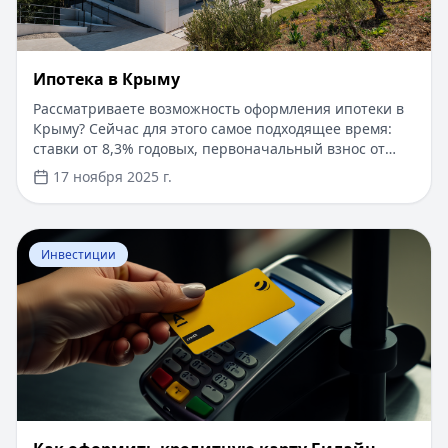
Ипотека в Крыму
Рассматриваете возможность оформления ипотеки в
Крыму? Сейчас для этого самое подходящее время:
ставки от 8,3% годовых, первоначальный взнос от
15%, срок рассмотрения заявки — от 1 дня. Доступны
17 ноября 2025 г.
программы господдержки с пониженной ставкой от
6%. Одобрение без подтверждения дохода справкой
2-НДФЛ, достаточно выписки по счету. Срок
Перейти к статье:
​Как оформить кредитную карту Бил
кредитования — до 30 лет.
Инвестиции