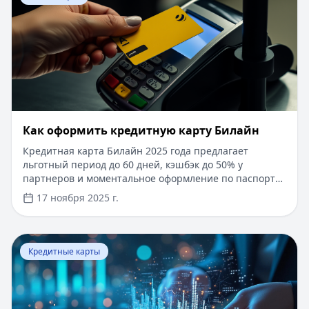
​Как оформить кредитную карту Билайн
Кредитная карта Билайн 2025 года предлагает
льготный период до 60 дней, кэшбэк до 50% у
партнеров и моментальное оформление по паспорту.
Заемные средства до 300 000 рублей доступны без
17 ноября 2025 г.
подтверждения дохода. Узнайте, как получить карту с
выгодными условиями и управлять финансами
эффективно. Для сравнения кредитных продуктов и
Перейти к статье:
Что такое паи фондов?
выбора оптимального решения воспользуйтесь
Кредитные карты
сервисом Кредитный Зай, где собраны актуальные
предложения от ведущих банков