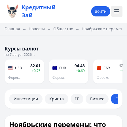
Кредитный
Войти
Зай
Главная
→
Новости
→
Общество
→
Ноябрьские перемены:
Курсы валют
на 7 август 2026 г.
82.01
94.48
12.1
USD
EUR
CNY
+0.76
+0.69
+0.
Форекс
Форекс
Форекс
Инвестиции
Крипта
IT
Бизнес
Обще
Ноябрьские перемены: что