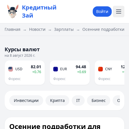
Кредитный
Войти
Зай
Главная
→
Новости
→
Зарплаты
→
Осенние подработки дл
Курсы валют
на 8 август 2026 г.
82.01
94.48
12.1
USD
EUR
CNY
+0.76
+0.69
+0.
Форекс
Форекс
Форекс
Инвестиции
Крипта
IT
Бизнес
Обще
Осенние подработки для