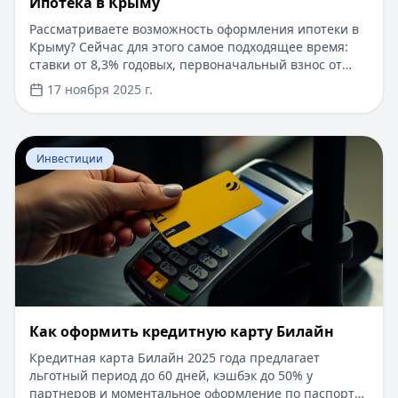
Ипотека в Крыму
Рассматриваете возможность оформления ипотеки в
Крыму? Сейчас для этого самое подходящее время:
ставки от 8,3% годовых, первоначальный взнос от
15%, срок рассмотрения заявки — от 1 дня. Доступны
17 ноября 2025 г.
программы господдержки с пониженной ставкой от
6%. Одобрение без подтверждения дохода справкой
2-НДФЛ, достаточно выписки по счету. Срок
Перейти к статье:
​Как оформить кредитную карту Бил
кредитования — до 30 лет.
Инвестиции
​Как оформить кредитную карту Билайн
Кредитная карта Билайн 2025 года предлагает
льготный период до 60 дней, кэшбэк до 50% у
партнеров и моментальное оформление по паспорту.