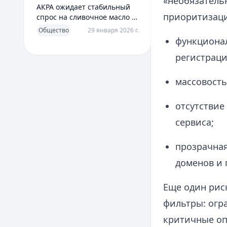
«необязательн
АКРА ожидает стабильный
приоритизаци
спрос на сливочное масло в
2026 году
Общество
29 января 2026 г.
функционал
регистрация
массовость
отсутствие
сервиса;
прозрачная
доменов и
Еще один рис
фильтры: огр
критичные оп