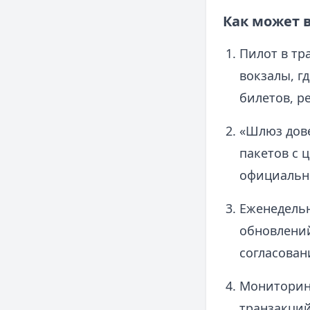
Как может 
Пилот в тр
вокзалы, г
билетов, р
«Шлюз дов
пакетов с 
официально
Еженедельн
обновлений
согласован
Мониторинг
транзакций