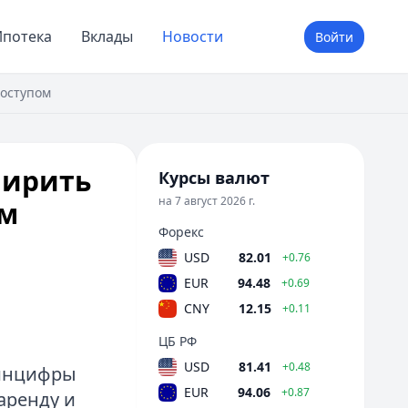
потека
Вклады
Новости
Войти
оступом
ширить
Курсы валют
на 7 август 2026 г.
ым
Форекс
USD
82.01
+0.76
EUR
94.48
+0.69
CNY
12.15
+0.11
ЦБ РФ
USD
81.41
+0.48
инцифры
EUR
94.06
+0.87
аренду и