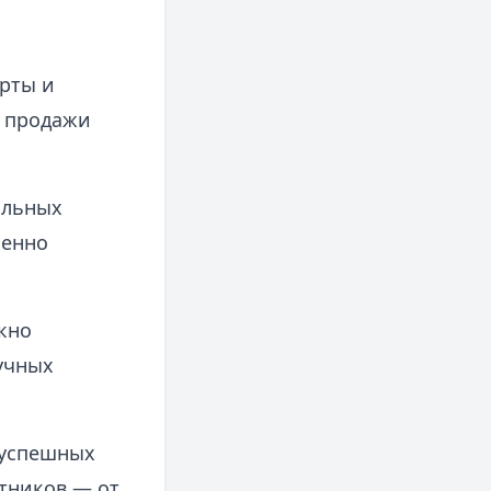
рты и
ы продажи
ильных
менно
кно
учных
 успешных
стников — от