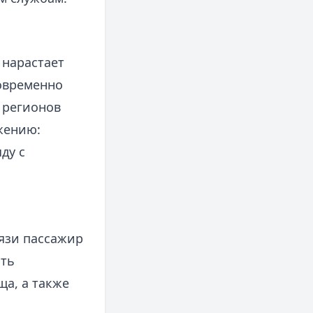
 нарастает
овременно
 регионов
жению:
ду с
язи пассажир
ать
а, а также