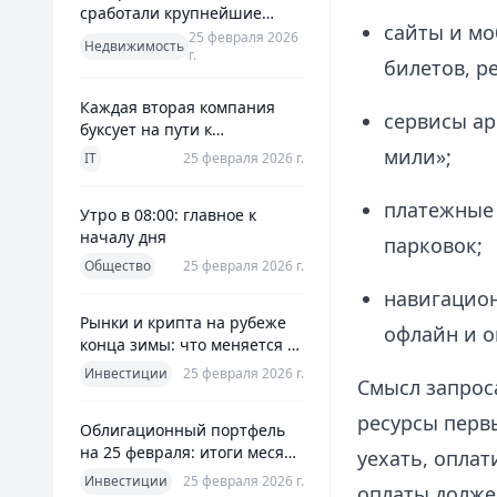
сработали крупнейшие
сайты и м
банки и что это значит для
25 февраля 2026
Недвижимость
г.
заемщиков
билетов, р
Каждая вторая компания
сервисы ар
буксует на пути к
полноценной ERP
мили»;
IT
25 февраля 2026 г.
платежные 
Утро в 08:00: главное к
началу дня
парковок;
Общество
25 февраля 2026 г.
навигацио
Рынки и крипта на рубеже
офлайн и о
конца зимы: что меняется к
25 февраля 2026
Инвестиции
25 февраля 2026 г.
Смысл запрос
ресурсы перв
Облигационный портфель
на 25 февраля: итоги месяца
уехать, оплат
и планы на март
Инвестиции
25 февраля 2026 г.
оплаты должен