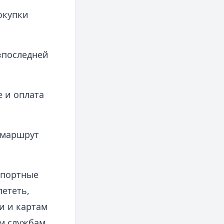
окупки
«последней
 и оплата
 маршрут
спортные
лететь,
ки и картам
м службам.