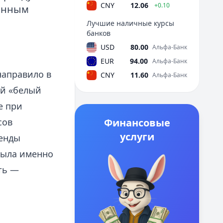
CNY
12.06
+0.10
ванным
Лучшие наличные курсы
банков
USD
80.00
Альфа-Банк
EUR
94.00
Альфа-Банк
направило в
CNY
11.60
Альфа-Банк
ый «белый
е при
сов
Финансовые
услуги
енды
лыла именно
ть —