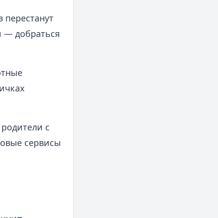
в перестанут
и — добраться
ртные
ричках
 родители с
ровые сервисы