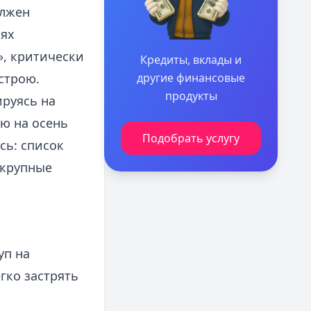
олжен
иях
», критически
Кредиты, вклады и
строю.
другие финансовые
продукты
ируясь на
ю на осень
Подобрать услугу
сь: список
 крупные
уп на
гко застрять