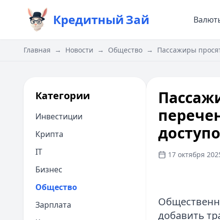
Кредитный
Зай
Валют
Главная
→
Новости
→
Общество
→
Пассажиры прося
Пассаж
Категории
перечен
Инвестиции
доступ
Крипта
IT
17 октября 2025
Бизнес
Общество
Общественн
Зарплата
добавить тр