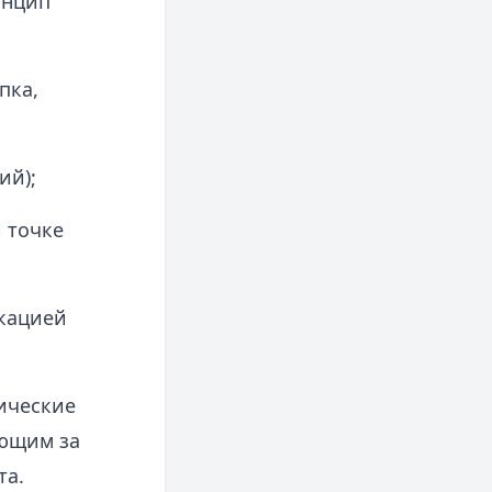
инцип
пка,
ий);
 точке
икацией
ические
ающим за
та.