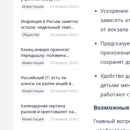
ориентиры для инвесторов
Инвестиции
29 января 2026 г.
Ускорение 
зависеть о
Инфляция в России заметно
остыла: недельный темп
от вокзала
упал более чем вдвое
Общество
29 января 2026 г.
Предсказуе
Конец января приносит
приложения
передышку: половина
годовой цели ЦБ «сделана»
сохранят д
Инвестиции
29 января 2026 г.
всего за месяц
Удобство д
Российский IT: есть ли
шансы на ралли акций в
детьми мен
2026 без опоры на ИИ
Инвестиции
29 января 2026 г.
работают с
Календарная картина
Возможные 
рынков и криптовалют на
четверг, 29 января 2026
Инвестиции
29 января 2026 г.
Главный вопр