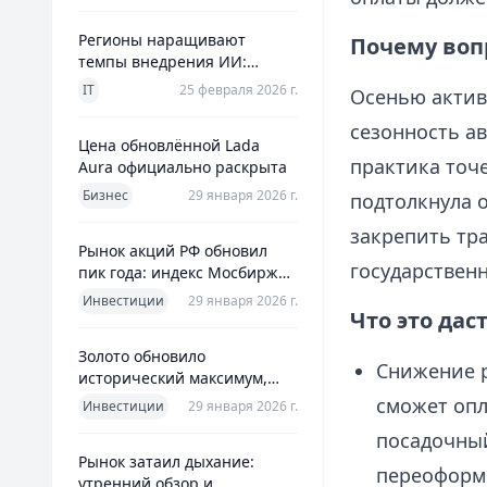
Регионы наращивают
Почему воп
темпы внедрения ИИ:
главное из отраслевого
IT
25 февраля 2026 г.
Осенью актив
дайджеста дня
сезонность а
Цена обновлённой Lada
практика точ
Aura официально раскрыта
Бизнес
29 января 2026 г.
подтолкнула 
закрепить тр
Рынок акций РФ обновил
государствен
пик года: индекс Мосбиржи
на новом максимуме 2026-го
Инвестиции
29 января 2026 г.
Что это дас
Золото обновило
Снижение р
исторический максимум,
превысив планку в $5600 за
сможет опл
Инвестиции
29 января 2026 г.
унцию
посадочный
Рынок затаил дыхание:
переоформ
утренний обзор и