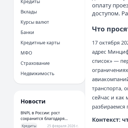
Кредиты
оплату прое
Вклады
доступом. Ра
Курсы валют
Что прося
Банки
17 октября 2
Кредитные карты
адрес Минциф
МФО
список» — пе
Страхование
ограничениях
Недвижимость
авиакомпаний
транспорта, 
сейчас и как
Новости
разбираемся 
BNPL в России: рост
сохранится благодаря
Контекст: ч
новым сценариям
Кредиты
25 февраля 2026 г.