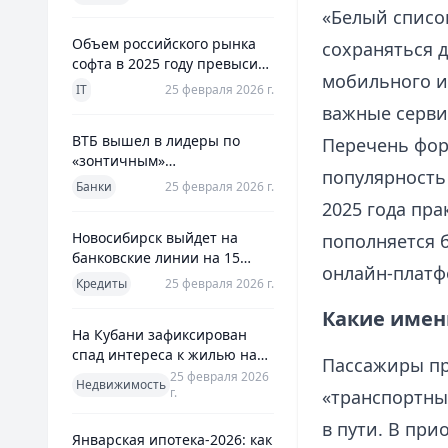
использования
«Белый списо
Объем российского рынка
сохраняться 
софта в 2025 году превысил
мобильного ин
800 млрд рублей
IT
25 февраля 2026 г.
важные серви
ВТБ вышел в лидеры по
Перечень фор
«зонтичным»
популярность
поручительствам для МСП
Банки
25 февраля 2026 г.
2025 года пра
Новосибирск выйдет на
пополняется б
банковские линии на 15
онлайн‑платф
млрд рублей для закрытия
Кредиты
25 февраля 2026 г.
дефицита
Какие имен
На Кубани зафиксирован
спад интереса к жилью на
Пассажиры пр
13%
25 февраля 2026
Недвижимость
г.
«транспортны
в пути. В при
Январская ипотека-2026: как