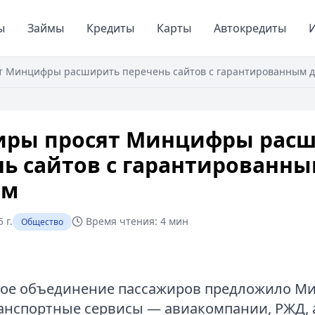
ы
Займы
Кредиты
Карты
Автокредиты
И
т Минцифры расширить перечень сайтов с гарантированным д
иры просят Минцифры рас
ь сайтов с гарантированн
ом
 г.
Время чтения:
4 мин
Общество
ое объединение пассажиров предложило М
анспортные сервисы — авиакомпании, РЖД, 