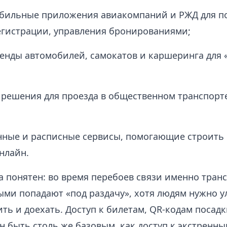
обильные приложения авиакомпаний и РЖД для п
егистрации, управления бронированиями;
енды автомобилей, самокатов и каршеринга для 
решения для проезда в общественном транспорте
нные и расписные сервисы, помогающие строить
нлайн.
а понятен: во время перебоев связи именно тран
ыми попадают «под раздачу», хотя людям нужно у
ить и доехать. Доступ к билетам, QR‑кодам посад
 быть столь же базовым, как доступ к экстренны