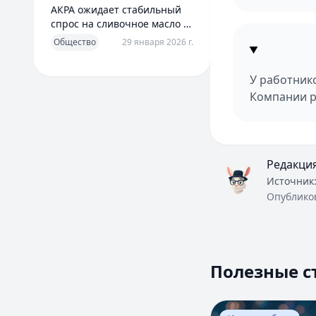
АКРА ожидает стабильный
спрос на сливочное масло в
2026 году
Общество
29 января 2026 г.
У работнико
Компании р
Редакци
Источник
Опублико
Полезные с
Перейти к статье: