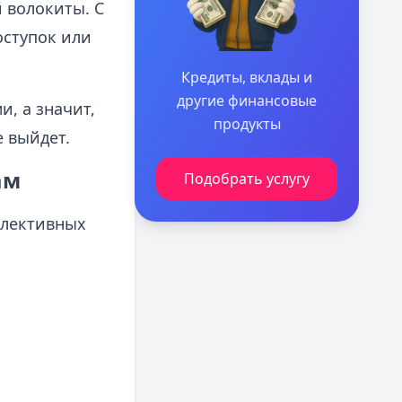
 волокиты. С
оступок или
Кредиты, вклады и
другие финансовые
, а значит,
продукты
 выйдет.
ам
Подобрать услугу
ллективных