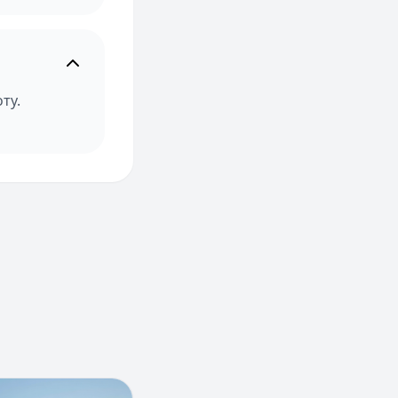
ту.
 в Крыму