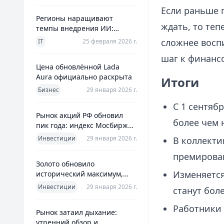
Если раньше п
Регионы наращивают
ждать, то теп
темпы внедрения ИИ:
главное из отраслевого
сложнее восп
IT
25 февраля 2026 г.
дайджеста дня
шаг к финанс
Цена обновлённой Lada
Aura официально раскрыта
Итоги
Бизнес
29 января 2026 г.
С 1 сентяб
Рынок акций РФ обновил
более чем 
пик года: индекс Мосбиржи
на новом максимуме 2026-го
Инвестиции
29 января 2026 г.
В коллекти
премирова
Золото обновило
Изменяется
исторический максимум,
превысив планку в $5600 за
Инвестиции
29 января 2026 г.
станут бол
унцию
Работники
Рынок затаил дыхание:
утренний обзор и