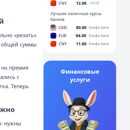
CNY
12.06
+0.10
Лучшие наличные курсы
й
банков
USD
80.00
Альфа-Банк
ольно «резать»
EUR
94.00
Альфа-Банк
т общей суммы
CNY
11.60
Альфа-Банк
 но премия
Финансовые
ались с
услуги
тка. Теперь
ожно
о: нужны