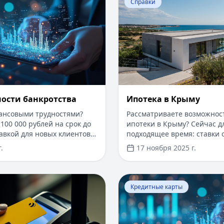
Справки
ности банкротства
Ипотека в Крыму
нансовыми трудностями?
Рассматриваете возможнос
100 000 рублей на срок до
ипотеки в Крыму? Сейчас дл
авкой для новых клиентов.
подходящее время: ставки о
одах и документов —
первоначальный взнос от 1
.
17 ноября 2025 г.
т. Получите деньги быстро
рассмотрения заявки — от 
з проверенные сервисы.
программы господдержки 
ставкой от 6%. Одобрение 
​Как оформить кредитную карту Билайн
Перейти к статье:
Что так
дохода справкой 2-НДФЛ, д
Кредитные карты
по счету. Срок кредитовани