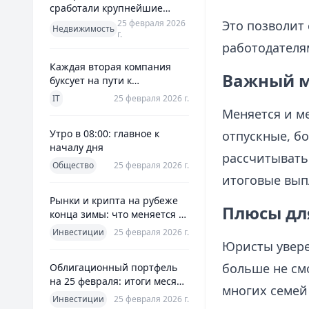
сработали крупнейшие
банки и что это значит для
25 февраля 2026
Это позволит 
Недвижимость
г.
заемщиков
работодателя
Каждая вторая компания
Важный м
буксует на пути к
полноценной ERP
IT
25 февраля 2026 г.
Меняется и ме
Утро в 08:00: главное к
отпускные, б
началу дня
рассчитывать
Общество
25 февраля 2026 г.
итоговые вып
Рынки и крипта на рубеже
Плюсы дл
конца зимы: что меняется к
25 февраля 2026
Инвестиции
25 февраля 2026 г.
Юристы увере
больше не см
Облигационный портфель
на 25 февраля: итоги месяца
многих семей 
и планы на март
Инвестиции
25 февраля 2026 г.