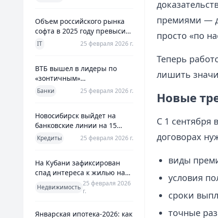
использования
доказательст
премиями — д
Объем российского рынка
софта в 2025 году превысил
просто «по н
800 млрд рублей
IT
25 февраля 2026 г.
Теперь работо
ВТБ вышел в лидеры по
лишить значи
«зонтичным»
поручительствам для МСП
Банки
25 февраля 2026 г.
Новые тр
Новосибирск выйдет на
С 1 сентября 
банковские линии на 15
млрд рублей для закрытия
договорах нуж
Кредиты
25 февраля 2026 г.
дефицита
виды прем
На Кубани зафиксирован
спад интереса к жилью на
условия по
13%
25 февраля 2026
Недвижимость
г.
сроки выпл
точные ра
Январская ипотека-2026: как