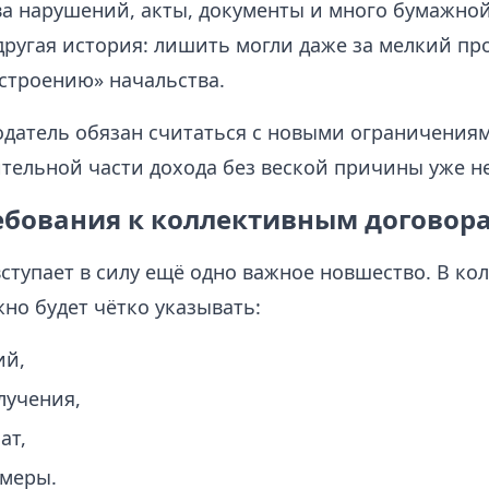
ва нарушений, акты, документы и много бумажной
ругая история: лишить могли даже за мелкий пр
астроению» начальства.
датель обязан считаться с новыми ограничениями
тельной части дохода без веской причины уже не
ебования к коллективным договор
вступает в силу ещё одно важное новшество. В ко
но будет чётко указывать:
ий,
лучения,
ат,
змеры.