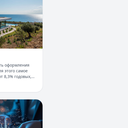
ть оформления
я этого самое
т 8,3% годовых,
5%, срок
1 дня. Доступны
с пониженной
без подтверждения
ое паи фондов?
остаточно выписки
я — до 30 лет.