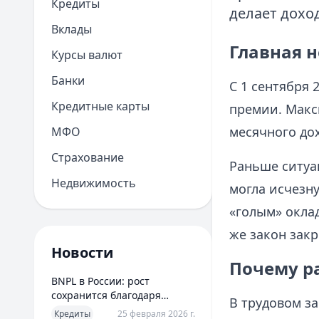
Кредиты
делает дохо
Вклады
Главная н
Курсы валют
Банки
С 1 сентября 
Кредитные карты
премии. Макс
месячного до
МФО
Страхование
Раньше ситуа
Недвижимость
могла исчезну
«голым» окла
же закон закр
Новости
Почему р
BNPL в России: рост
сохранится благодаря
В трудовом з
новым сценариям
Кредиты
25 февраля 2026 г.