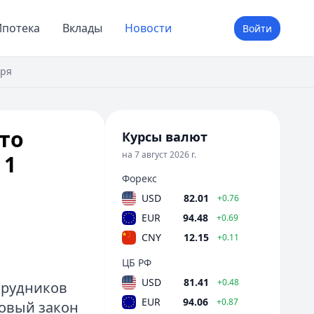
потека
Вклады
Новости
Войти
бря
то
Курсы валют
на 7 август 2026 г.
 1
Форекс
USD
82.01
+0.76
EUR
94.48
+0.69
CNY
12.15
+0.11
ЦБ РФ
USD
81.41
+0.48
трудников
EUR
94.06
+0.87
овый закон