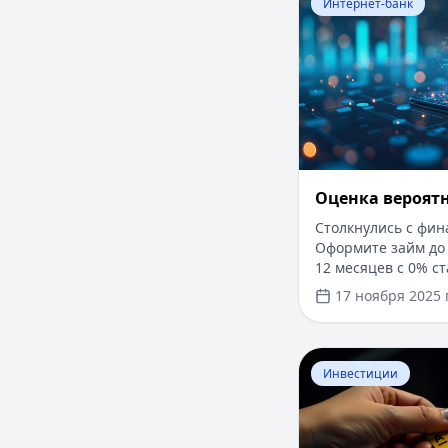
Интернет-банк
Оценка вероят
Столкнулись с фи
Оформите займ до 
12 месяцев с 0% ст
Без справок о дох
17 ноября 2025 г
решение за 5 мину
и прозрачно чере
Перейти к статье:
Инвестиции