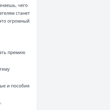
знаешь, чего
ателям станет
 это огромный
шать премию
тему
ные и пособия
.