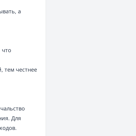
ывать, а
 что
, тем честнее
чальство
ия. Для
ходов.