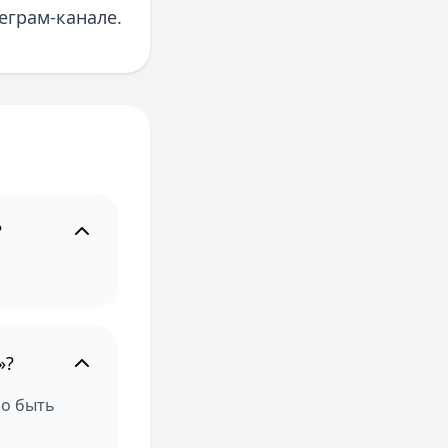
еграм-канале.
?
»?
но быть