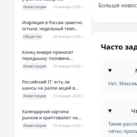
Больше новос
ориентиры для инвесторов
Инвестиции
29 января 2026 г.
Инфляция в России заметно
остыла: недельный темп
упал более чем вдвое
Общество
29 января 2026 г.
Часто за
Конец января приносит
передышку: половина
годовой цели ЦБ «сделана»
Инвестиции
29 января 2026 г.
всего за месяц
Российский IT: есть ли
Нет. Максим
шансы на ралли акций в
2026 без опоры на ИИ
Инвестиции
29 января 2026 г.
Ч
Календарная картина
рынков и криптовалют на
Такие расп
четверг, 29 января 2026
Инвестиции
29 января 2026 г.
чётко пропи