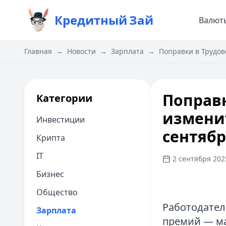
Кредитный
Зай
Валют
Главная
→
Новости
→
Зарплата
→
Поправки в Трудово
Поправк
Категории
изменит
Инвестиции
сентябр
Крипта
IT
2 сентября 2025
Бизнес
Общество
Работодател
Зарплата
премий — ма